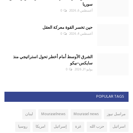
يوليو 31, 2026
0
POPULAR TAGS
مراسل نيوز
Mourasel news
Mouraselnews
لبنان
اسرائيل
حزب الله
غزة
إسرائيل
امريكا
روسيا
ايران
سوريا
فلسطين
حماس
نتنياهو
VOTING POLL
الحوادث المتنقلة (عين الحلوة ، عين ابل ، الكحالة ) تؤدي الى :
التقسيم