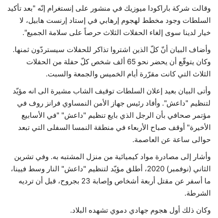
وقالت شركة باراكودا ميوزيك في منشور على إنستغرام إنّه "بعد تأكيد
السلطات وجود مخطط لهجوم إرهابي في إستاد إرنست هابيل، لا
خيار لدينا سوى إلغاء الحفلات الثلاث حرصاً على سلامة الجميع".
وأضاف البيان أنّ كلّ الذين اشتروا تذاكر للحفلات سيستردّون ثمنها.
وكان يتوقّع أن يحضر نحو 65 ألف شخص كلّ حفلة من الحفلات
الثلاث التي كانت مقرّرة أيام الخميس والجمعة والسبت.
وأتى البيان بعيد إعلان السلطات توقيف الشاب مشيرة الى انه مؤيّد
لتنظيم "داعش". وأفاد رئيس جهاز الأمن النمساوي فرانز روف في
مؤتمر صحافي بأن الرجل الذي بايع تنظيم "داعش" "في الأسابيع
الأخيرة" أوقف صباح الأربعاء في منطقة النمسا السفلى التي تبعد
حوالى ساعة عن العاصمة.
وأشار إلى مصادرة مواد كيميائية من منزل المشتبه به. وفي تشرين
الثاني (نوفمبر) 2020، أطلق مؤيّد لتنظيم "داعش" النار وسط فيينا،
ما أسفر عن مقتل أربعة أشخاص وإصابة 23 بجروح، قبل أن ترديه
الشرطة.
وكان ذلك أول هجوم جهادي دموي تشهده البلاد.