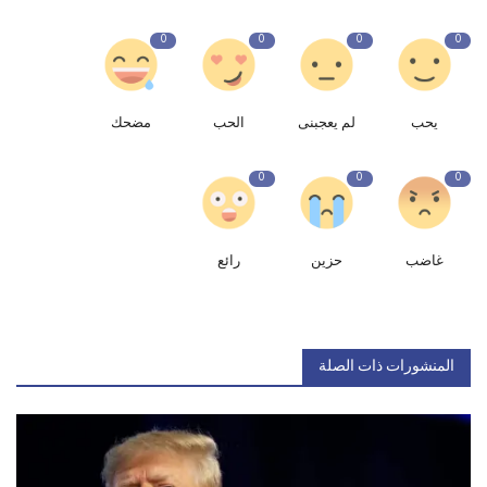
0
0
0
0
يحب
لم يعجبنى
الحب
مضحك
0
0
0
غاضب
حزين
رائع
المنشورات ذات الصلة