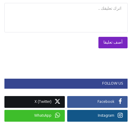
FOLLOW US
X (Twitter)
Facebook
WhatsApp
Instagram
الطقس
Tempe
36°C
صافي
1.7 م\ث
34%
758
mmHg
07:00
06:00
05:00
04:00
03:00
02:00