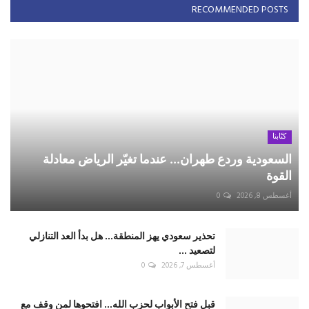
السعودية وردع طهران... عندما تغيّر الرياض معادلة
القوة
أغسطس 8, 2026
0
تحذير سعودي يهز المنطقة... هل بدأ العد التنازلي
لتصعيد ...
أغسطس 7, 2026
0
قبل فتح الأبواب لحزب الله... افتحوها لمن وقف مع
سوريا
أغسطس 6, 2026
0
حين تخسر القوة معركة العقل
أغسطس 4, 2026
0
الشرق الأوسط أمام أخطر تحول استراتيجي منذ
سايكس–بيكو