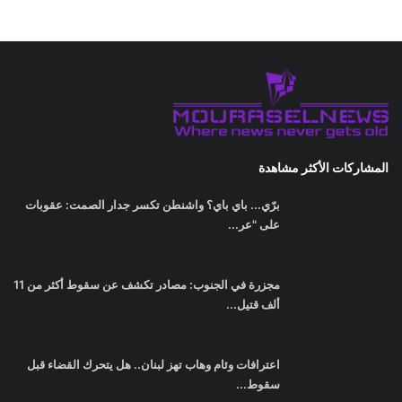
برّي... باي باي؟ واشنطن تكسر جدار الصمت: عقوبات
على "عر...
مجزرة في الجنوب: مصادر تكشف عن سقوط أكثر من 11
ألف قتيل...
اعترافات وئام وهاب تهز لبنان.. هل يتحرك القضاء قبل
سقوط...
وسائل التواصل الاجتماعي
اشترك في صحيفتنا الإخبارية