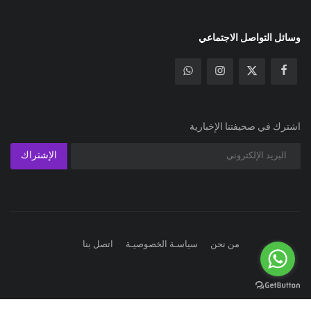
الإشتراك
من نحن
سياسـة الخصوصيـة
اتصل بنا
G-GKD5VQPTGP