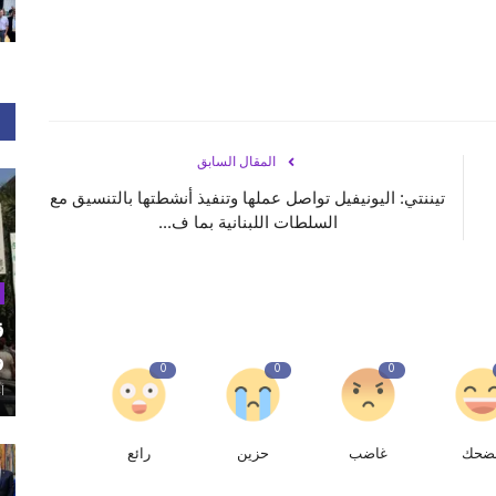
المقال السابق
تيننتي: اليونيفيل تواصل عملها وتنفيذ أنشطتها بالتنسيق مع
السلطات اللبنانية بما ف...
ق
و
0
0
0
أغ
ضحك
غاضب
حزين
رائع