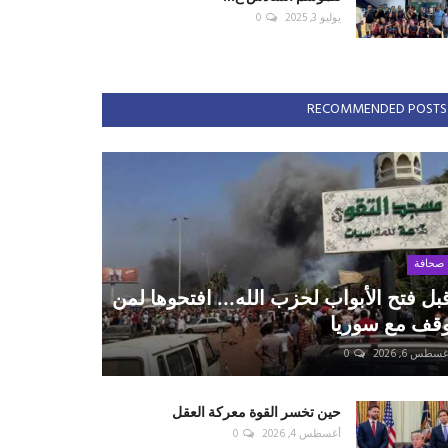
يوليو 3, 2025
0
RECOMMENDED POSTS
صحافة
بل فتح الأبواب لحزب الله... افتحوها لمن
قف مع سوريا
سطس 6, 2026
0
حين تخسر القوة معركة العقل
أغسطس 4, 2026
0