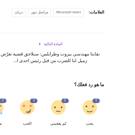
العلامات:
Mourasel news
مراسل نيوز
دريان
المادة التالية
نقابتا مهندسي بيروت وطرابلس: سنلاحق قضية تعرّض
زميل لنا للضرب من قبل رئيس احدى ا...
ما هو رد فعلك؟
0
0
0
0
يحب
لم يعجبنى
الحب
م