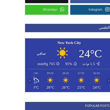
WhatsApp
Instagram
الطقس
New York City
24°C
صافي
1.5 م\ث
95%
765
mmHg
12:00
11:00
10:00
09:00
08:00
07:00
06:00
‹
›
31°C
30°C
29°C
28°C
26°C
25°C
24°C
POPULAR POSTS