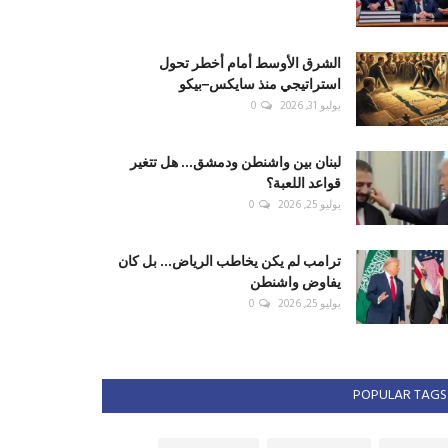
الشرق الأوسط أمام أخطر تحول
استراتيجي منذ سايكس–بيكو
يوليو 31, 2026
0
لبنان بين واشنطن ودمشق... هل تتغير
قواعد اللعبة؟
يوليو 25, 2026
0
ترامب لم يكن يخاطب الرياض... بل كان
يفاوض واشنطن
يوليو 25, 2026
0
POPULAR TAGS