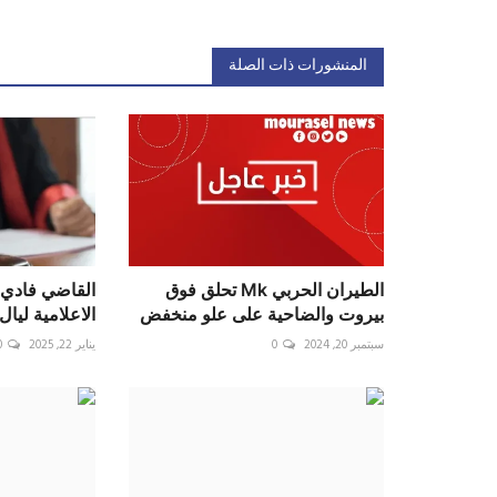
المنشورات ذات الصلة
‎الطيران الحربي Mk تحلق فوق
القاضي فادي 
بيروت والضاحية على علو منخفض
الاعلامية ليال
سبتمبر 20, 2024
0
يناير 22, 2025
0