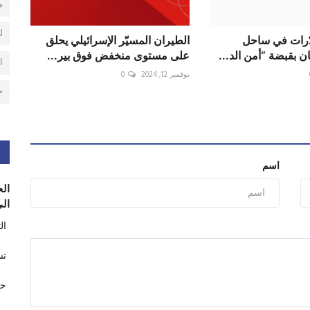
م
ل
دّرات في ساحل
الطيران المسيّر الإسرائيلي يحلق
ن بقبضة “أمن الد...
على مستوى منخفض فوق بير...
ا
نوفمبر 12, 2024
0
ح
اسم
الح
الى
ال
تس
حر