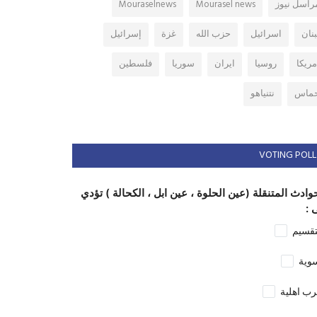
راسل نيوز
Mourasel news
Mouraselnews
بنان
اسرائيل
حزب الله
غزة
إسرائيل
مريكا
روسيا
ايران
سوريا
فلسطين
ماس
نتنياهو
VOTING POLL
وادث المتنقلة (عين الحلوة ، عين ابل ، الكحالة ) تؤدي
 :
تقسيم
وية
ب اهلية