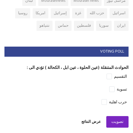
مراسل نيوز
Mourasel news
Mouraselnews
لبنان
اسرائيل
حزب الله
غزة
إسرائيل
امريكا
روسيا
ايران
سوريا
فلسطين
حماس
نتنياهو
VOTING POLL
الحوادث المتنقلة (عين الحلوة ، عين ابل ، الكحالة ) تؤدي الى :
التقسيم
تسوية
حرب اهلية
تصويت
عرض النتائج