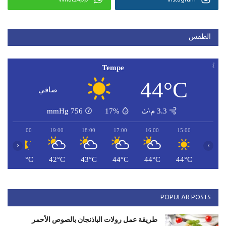
الطقس
Tempe
44°C
صافي
3.3 م\ث
17%
756
mmHg
20:00
19:00
18:00
17:00
16:00
15:00
‹
›
C
42°C
42°C
43°C
44°C
44°C
44°C
POPULAR POSTS
طريقة عمل رولات الباذنجان بالصوص الأحمر