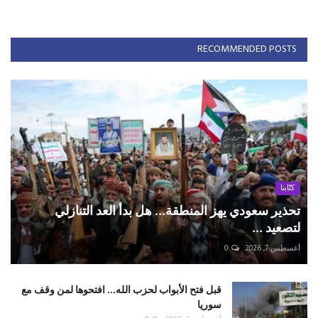
RECOMMENDED POSTS
كتّابنا
تحذير سعودي يهز المنطقة... هل بدأ العد التنازلي
لتصعيد ...
أغسطس 7, 2026
0
قبل فتح الأبواب لحزب الله... افتحوها لمن وقف مع
سوريا