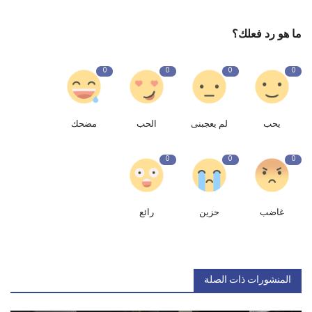
ما هو رد فعلك؟
0
0
0
0
يحب
لم يعجبنى
الحب
مضحك
0
0
0
غاضب
حزين
رائع
المنشورات ذات الصلة