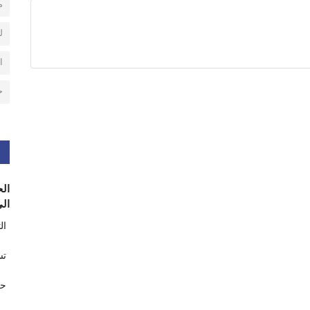
م
ل
ا
ح
الح
الى
ال
تس
حر