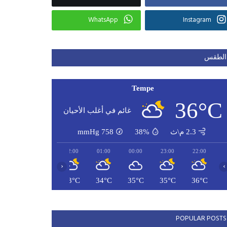
WhatsApp
Instagram
الطقس
Tempe
36°C
غائم في أغلب الأحيان
2.3 م\ث
38%
758
mmHg
04:00
03:00
02:00
01:00
00:00
23:00
22:00
‹
›
32°C
33°C
33°C
34°C
35°C
35°C
36°C
POPULAR POSTS