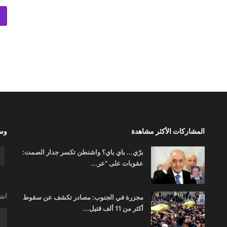
المشاركات الأكثر مشاهدة
وسا
برّي... باي باي؟ واشنطن تكسر جدار الصمت:
عقوبات على "عر...
اشت
مجزرة في الجنوب: مصادر تكشف عن سقوط
أكثر من 11 ألف قتيل...