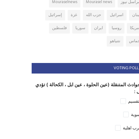
راسل نيوز
Mourasel news
Mouraselnews
بنان
اسرائيل
حزب الله
غزة
إسرائيل
مريكا
روسيا
ايران
سوريا
فلسطين
ماس
نتنياهو
VOTING POLL
وادث المتنقلة (عين الحلوة ، عين ابل ، الكحالة ) تؤدي
 :
تقسيم
وية
ب اهلية