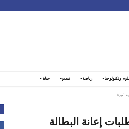
Track all markets on TradingView
لوم وتكنولوجيا
رياضة
فيديو
حياة
 بأميركا
بات إعانة البطالة