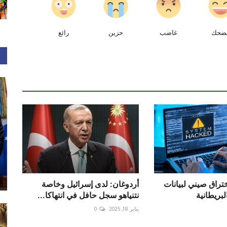
ضحك
غاضب
حزين
رائع
راق صيني لبيانات
أردوغان: لدى إسرائيل وخاصة
لبريطانية
نتنياهو سجل حافل في انتهاكا...
يناير 18, 2025
0