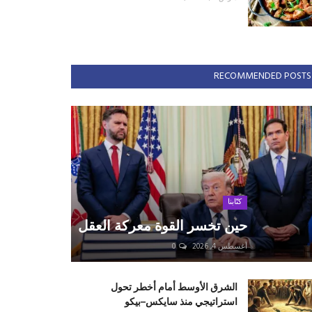
RECOMMENDED POSTS
كتّابنا
حين تخسر القوة معركة العقل
أغسطس 4, 2026
0
الشرق الأوسط أمام أخطر تحول
استراتيجي منذ سايكس–بيكو