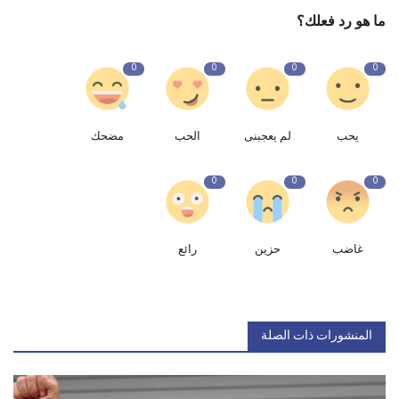
ما هو رد فعلك؟
0
0
0
0
يحب
لم يعجبنى
الحب
مضحك
0
0
0
غاضب
حزين
رائع
المنشورات ذات الصلة