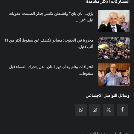
المشاركات الأكثر مشاهدة
برّي... باي باي؟ واشنطن تكسر جدار الصمت: عقوبات
على "عر...
مجزرة في الجنوب: مصادر تكشف عن سقوط أكثر من 11
ألف قتيل...
اعترافات وئام وهاب تهز لبنان.. هل يتحرك القضاء قبل
سقوط...
وسائل التواصل الاجتماعي