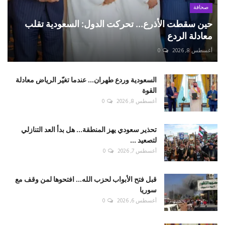
صحافة
حين سقطت الأذرع... تحركت الدول: السعودية تقلب
معادلة الردع
أغسطس 8, 2026
0
السعودية وردع طهران... عندما تغيّر الرياض معادلة
القوة
أغسطس 8, 2026
0
تحذير سعودي يهز المنطقة... هل بدأ العد التنازلي
لتصعيد ...
أغسطس 7, 2026
0
قبل فتح الأبواب لحزب الله... افتحوها لمن وقف مع
سوريا
أغسطس 6, 2026
0