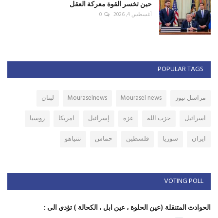
حين تخسر القوة معركة العقل
أغسطس 4, 2026
0
POPULAR TAGS
مراسل نيوز
Mourasel news
Mouraselnews
لبنان
اسرائيل
حزب الله
غزة
إسرائيل
امريكا
روسيا
ايران
سوريا
فلسطين
حماس
نتنياهو
VOTING POLL
الحوادث المتنقلة (عين الحلوة ، عين ابل ، الكحالة ) تؤدي الى :