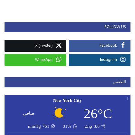
FOLLOW US
X (Twitter)
Facebook
WhatsApp
Instagram
الطقس
New York City
26°C
صافي
3.6 م\ث
81%
761
mmHg