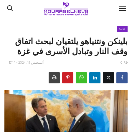
دولية
بلينكن ونتنياهو يلتقيان لبحث اتفاق
الأخبار
وقف النار وتبادل الأسرى في غزة
كتّابنا
0
أغسطس 19, 2024 - 17:14
السعودية
اقتصاد
علوم وتكنولوجيا
رياضة
فيديو