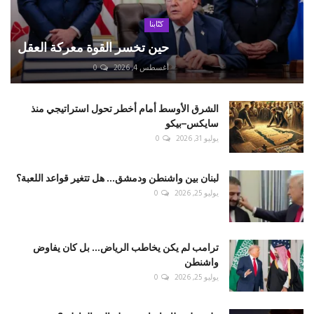
كتّابنا
حين تخسر القوة معركة العقل
أغسطس 4, 2026
0
الشرق الأوسط أمام أخطر تحول استراتيجي منذ
سايكس–بيكو
يوليو 31, 2026
0
لبنان بين واشنطن ودمشق... هل تتغير قواعد اللعبة؟
يوليو 25, 2026
0
ترامب لم يكن يخاطب الرياض... بل كان يفاوض
واشنطن
يوليو 25, 2026
0