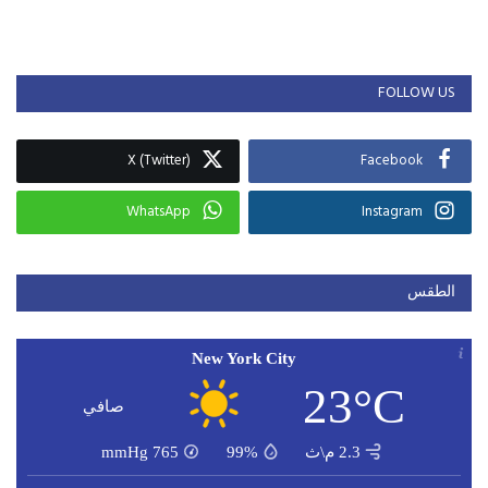
FOLLOW US
X (Twitter)
Facebook
WhatsApp
Instagram
الطقس
New York City
23°C
صافي
2.3 م\ث
99%
765
mmHg