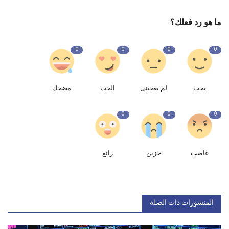
ما هو رد فعلك؟
0
0
0
0
يحب
لم يعجبنى
الحب
مضحك
0
0
0
غاضب
حزين
رائع
المنشورات ذات الصلة