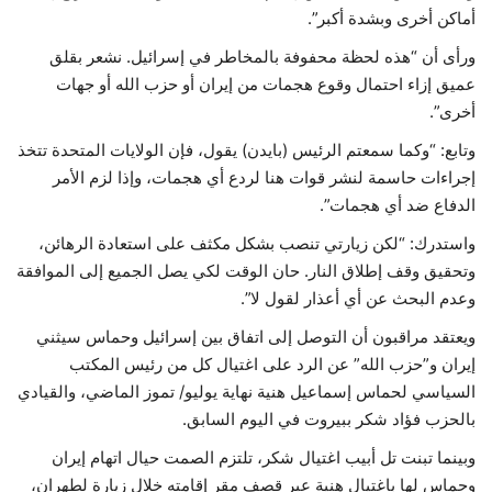
أماكن أخرى وبشدة أكبر”.
ورأى أن “هذه لحظة محفوفة بالمخاطر في إسرائيل. نشعر بقلق
عميق إزاء احتمال وقوع هجمات من إيران أو حزب الله أو جهات
أخرى”.
وتابع: “وكما سمعتم الرئيس (بايدن) يقول، فإن الولايات المتحدة تتخذ
إجراءات حاسمة لنشر قوات هنا لردع أي هجمات، وإذا لزم الأمر
الدفاع ضد أي هجمات”.
واستدرك: “لكن زيارتي تنصب بشكل مكثف على استعادة الرهائن،
وتحقيق وقف إطلاق النار. حان الوقت لكي يصل الجميع إلى الموافقة
وعدم البحث عن أي أعذار لقول لا”.
ويعتقد مراقبون أن التوصل إلى اتفاق بين إسرائيل وحماس سيثني
إيران و”حزب الله” عن الرد على اغتيال كل من رئيس المكتب
السياسي لحماس إسماعيل هنية نهاية يوليو/ تموز الماضي، والقيادي
بالحزب فؤاد شكر ببيروت في اليوم السابق.
وبينما تبنت تل أبيب اغتيال شكر، تلتزم الصمت حيال اتهام إيران
وحماس لها باغتيال هنية عبر قصف مقر إقامته خلال زيارة لطهران،