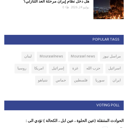
هل دخل نظام إيران مرحلة العد التنازلي؟
يوليو 24, 2026
0
POPULAR TAGS
مراسل نيوز
Mourasel news
Mouraselnews
لبنان
اسرائيل
حزب الله
غزة
إسرائيل
امريكا
روسيا
ايران
سوريا
فلسطين
حماس
نتنياهو
VOTING POLL
الحوادث المتنقلة (عين الحلوة ، عين ابل ، الكحالة ) تؤدي الى :