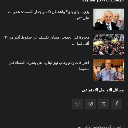
برّي... باي باي؟ واشنطن تكسر جدار الصمت: عقوبات
على "عر...
مجزرة في الجنوب: مصادر تكشف عن سقوط أكثر من 11
ألف قتيل...
اعترافات وئام وهاب تهز لبنان.. هل يتحرك القضاء قبل
سقوط...
وسائل التواصل الاجتماعي
اشترك في صحيفتنا الإخبارية