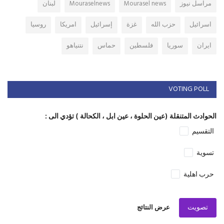
مراسل نيوز
Mourasel news
Mouraselnews
لبنان
اسرائيل
حزب الله
غزة
إسرائيل
امريكا
روسيا
ايران
سوريا
فلسطين
حماس
نتنياهو
VOTING POLL
الحوادث المتنقلة (عين الحلوة ، عين ابل ، الكحالة ) تؤدي الى :
التقسيم
تسوية
حرب اهلية
تصويت
عرض النتائج