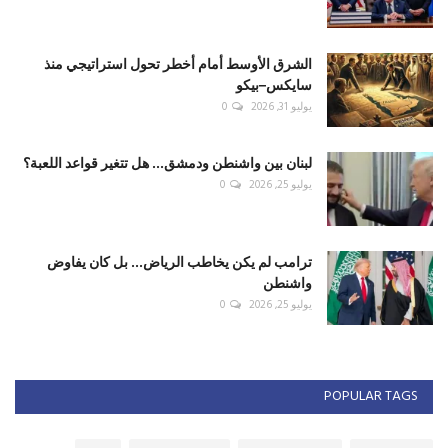
الشرق الأوسط أمام أخطر تحول استراتيجي منذ
سايكس–بيكو
يوليو 31, 2026
0
لبنان بين واشنطن ودمشق... هل تتغير قواعد اللعبة؟
يوليو 25, 2026
0
ترامب لم يكن يخاطب الرياض... بل كان يفاوض
واشنطن
يوليو 25, 2026
0
POPULAR TAGS