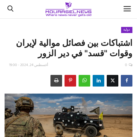
دولية
اشتباكات بين فصائل موالية لإيران
الأخبار
وقوات "قسد" في دير الزور
كتّابنا
0
أغسطس 24, 2024 - 19:00
السعودية
اقتصاد
علوم وتكنولوجيا
رياضة
فيديو