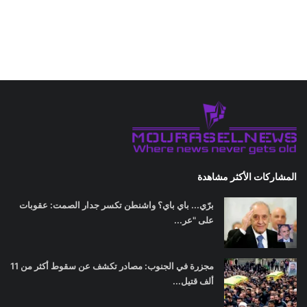
المشاركات الأكثر مشاهدة
برّي... باي باي؟ واشنطن تكسر جدار الصمت: عقوبات
على "عر...
مجزرة في الجنوب: مصادر تكشف عن سقوط أكثر من 11
ألف قتيل...