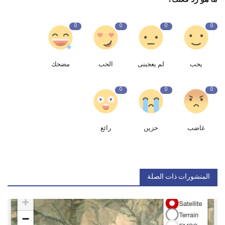
0
0
0
0
يحب
لم يعجبنى
الحب
مضحك
0
0
0
غاضب
حزين
رائع
المنشورات ذات الصلة