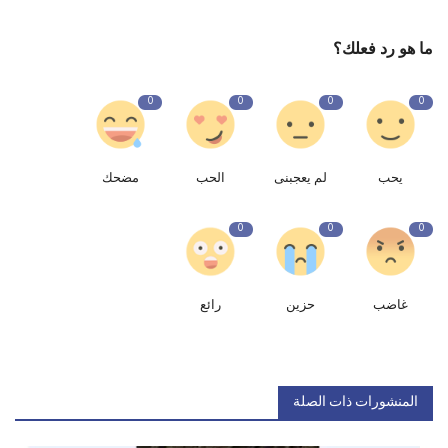
ما هو رد فعلك؟
0
0
0
0
يحب
لم يعجبنى
الحب
مضحك
0
0
0
غاضب
حزين
رائع
المنشورات ذات الصلة