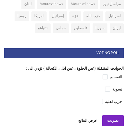
مراسل نيوز
Mourasel news
Mouraselnews
لبنان
اسرائيل
حزب الله
غزة
إسرائيل
امريكا
روسيا
ايران
سوريا
فلسطين
حماس
نتنياهو
VOTING POLL
الحوادث المتنقلة (عين الحلوة ، عين ابل ، الكحالة ) تؤدي الى :
التقسيم
تسوية
حرب اهلية
تصويت
عرض النتائج