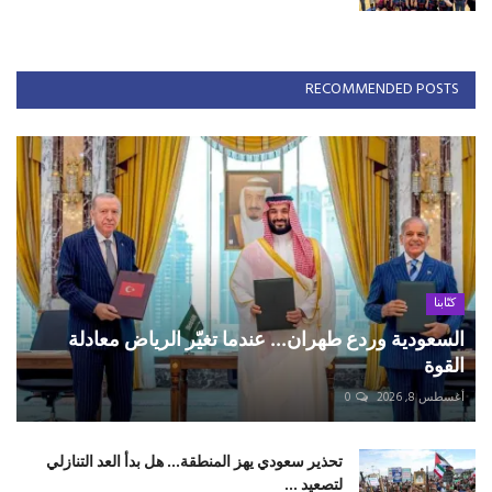
RECOMMENDED POSTS
كتّابنا
السعودية وردع طهران... عندما تغيّر الرياض معادلة
القوة
أغسطس 8, 2026
0
تحذير سعودي يهز المنطقة... هل بدأ العد التنازلي
لتصعيد ...