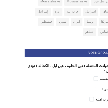
راسل نيوز
Mourasel news
Mouraselnews
بنان
اسرائيل
حزب الله
غزة
إسرائيل
مريكا
روسيا
ايران
سوريا
فلسطين
ماس
نتنياهو
VOTING POLL
وادث المتنقلة (عين الحلوة ، عين ابل ، الكحالة ) تؤدي
 :
تقسيم
وية
ب اهلية