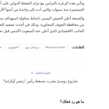
وتأتي هذه الزيارة بالتزامن مع تزايد الضغط الدولي عل
المستمرة منذ سنوات والتي أدت إلى واحدة من أسوأ الأزما
والجمعة أعلن الجيش اليمني، إحباط محاولة استهداف منش
من محافظة الجوف المجاورة، وذلك في أحدث تصعيد للحو
الجانب الاقتصادي الذي أعلن عنه المبعوث الأممي قبل نح
العلامات:
Mourasel news
مراسل نيوز
الحوثيون
غر
المادة التالية
صاروخ روسيّ يضرب مسقط رأس "رئيس أوكرانيا"
ما هو رد فعلك؟