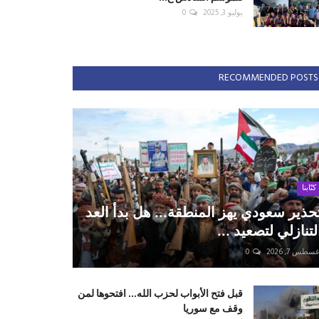
يوليو 3, 2025
0
RECOMMENDED POSTS
كتّابنا
حذير سعودي يهز المنطقة... هل بدأ العد
لتنازلي لتصعيد ...
سطس 7, 2026
0
قبل فتح الأبواب لحزب الله... افتحوها لمن
وقف مع سوريا