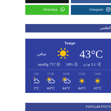
WhatsApp
Instagram
الطقس
Tempe
43°C
صافي
3.1 م\ث
18%
757
mmHg
20:00
19:00
18:00
17:00
16:00
15:00
14:00
‹
›
42°C
42°C
43°C
44°C
44°C
44°C
43°C
POPULAR POSTS