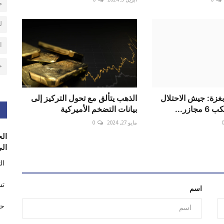
0
أبريل 9, 2024
0
م
ل
ا
ح
غزة: جيش الاحتلال
الذهب يتألق مع تحول التركيز إلى
ازر...
بيانات التضخم الأميركية
مايو 27, 2024
0
الح
الى
ال
تس
اسم
حر