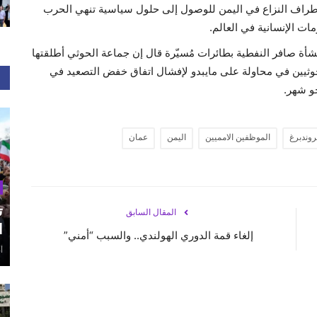
ى أطراف النزاع في اليمن للوصول إلى حلول سياسية تنهي الحرب
ت الإنسانية في العالم.
أة صافر النفطية بطائرات مُسيّرة قال إن جماعة الحوثي أطلقتها
ثيين في محاولة على مايبدو لإفشال اتفاق خفض التصعيد في
و شهر.
وندبرغ
الموظفين الامميين
اليمن
عمان
ت
المقال السابق
ا
إلغاء قمة الدوري الهولندي.. والسبب “أمني”
أغ