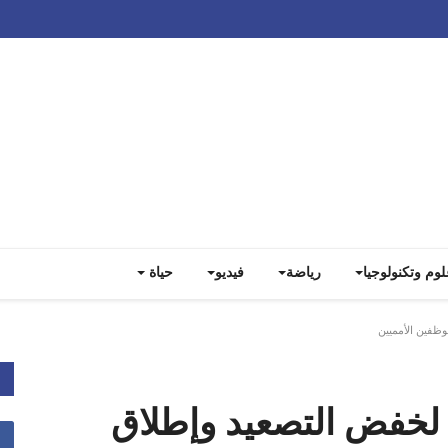
Track all markets on TradingView
لوم وتكنولوجيا
رياضة
فيديو
حياة
وظفين الأمميين
 لخفض التصعيد وإطلاق