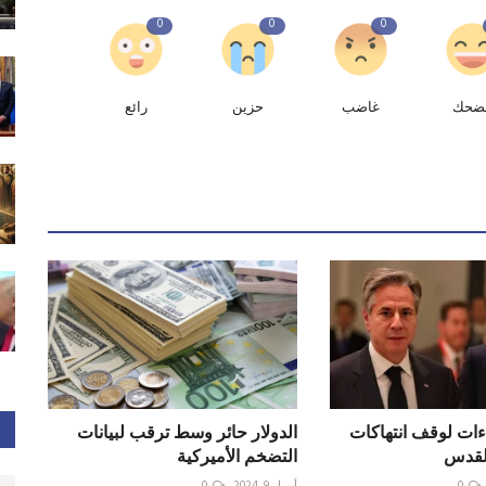
0
0
0
ضحك
غاضب
حزين
رائع
اءات لوقف انتهاكات
الدولار حائر وسط ترقب لبيانات
لقدس
التضخم الأميركية