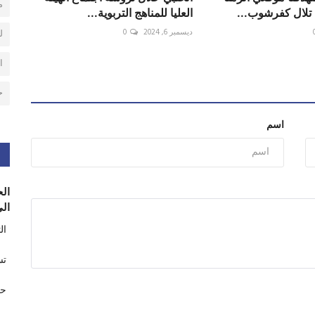
م
تلال كفرشوب...
العليا للمناهج التربوية...
ديسمبر 6, 2024
0
ل
ا
ح
اسم
الح
الى
ال
تس
حر