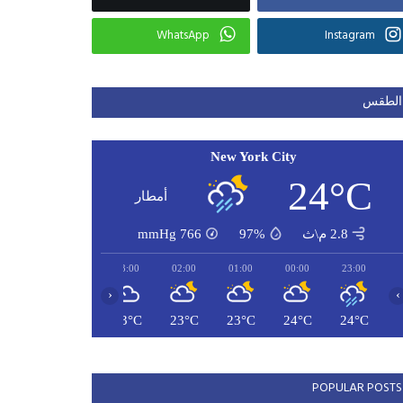
WhatsApp
Instagram
الطقس
New York City
24°C
أمطار
2.8 م\ث
97%
766
mmHg
05:00
04:00
03:00
02:00
01:00
00:00
23:00
‹
›
23°C
23°C
23°C
23°C
23°C
24°C
24°C
POPULAR POSTS