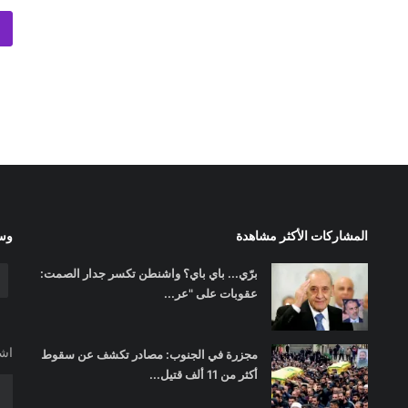
المشاركات الأكثر مشاهدة
وسا
برّي... باي باي؟ واشنطن تكسر جدار الصمت:
عقوبات على "عر...
اشت
مجزرة في الجنوب: مصادر تكشف عن سقوط
أكثر من 11 ألف قتيل...