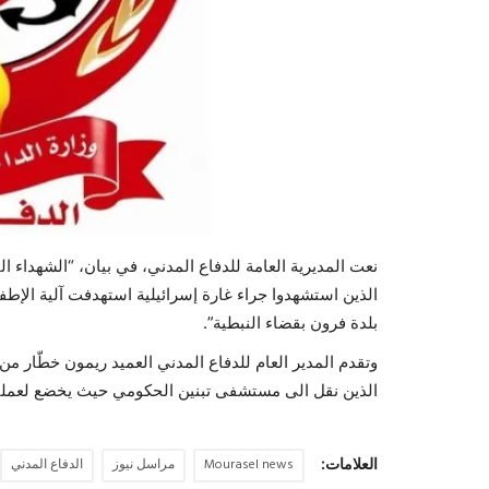
نعت المديرية العامة للدفاع المدني، في بيان، “الشهداء 
بلدة فرون بقضاء النبطية”.
وتقدم المدير العام للدفاع المدني العميد ريمون خطّار م
الذين نقل الى مستشفى تبنين الحكومي حيث يخضع لعملية ج
العلامات:
Mourasel news
مراسل نيوز
الدفاع المدني