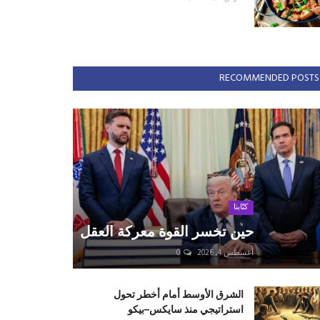
RECOMMENDED POSTS
كتّابنا
حين تخسر القوة معركة العقل
أغسطس 4, 2026
0
الشرق الأوسط أمام أخطر تحول
استراتيجي منذ سايكس–بيكو