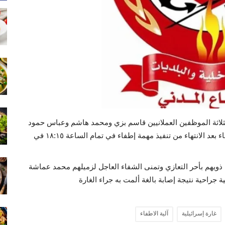
الثلاثة الموظفين العملانيين قاسم بزي ومحمد هاشم وعباس حمود
الذين استشهدوا جراء غارة إسرائيلية استهدفت آلية الإطفاء بعد الانتهاء من تنفيذ مهمة إطفاء في تمام الساعة ١٨:١٥ في
ن ذويهم بأحر التعازي وتمنى الشفاء العاجل لزميلهم محمد عماشة
راحية نتيجة إصابة بالغة ألمت به جراء الغارة
غارة إسرائيلية
آلية الاطفاء