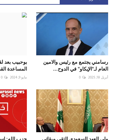
رسامني يجتمع مع رئيس والامين
بوحبيب بعد لق
العام لـ"الإيكاو" في الدوح...
المساعدة القط
أبريل 18, 2025
0
مايو 9, 2024
0
ولي العهد السعودي التقى ميقاتي
حزب الله: است