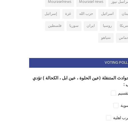
راسل نيوز
Mourasel news
Mouraselnews
بنان
اسرائيل
حزب الله
غزة
إسرائيل
مريكا
روسيا
ايران
سوريا
فلسطين
ماس
نتنياهو
VOTING POLL
وادث المتنقلة (عين الحلوة ، عين ابل ، الكحالة ) تؤدي
 :
تقسيم
وية
ب اهلية