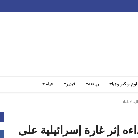
Track all markets on TradingView
لوم وتكنولوجيا
رياضة
فيديو
حياة
ية الإطفاء
ءه إثر غارة إسرائيلية على