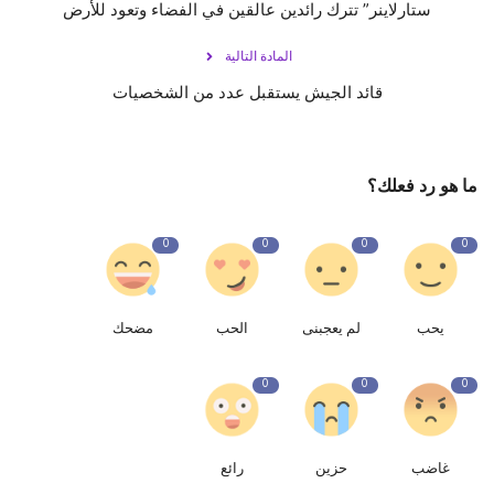
ستارلاينر” تترك رائدين عالقين في الفضاء وتعود للأرض
المادة التالية
قائد الجيش يستقبل عدد من الشخصيات
ما هو رد فعلك؟
0
0
0
0
يحب
لم يعجبنى
الحب
مضحك
0
0
0
غاضب
حزين
رائع