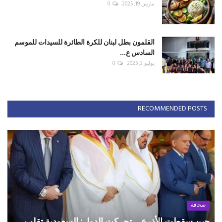
مارس 19, 2025
0
القلمون بطل لبنان للكرة الطائرة للسيدات للموسم
السادس ع...
يوليو 3, 2025
0
RECOMMENDED POSTS
صحافة
حين سقطت الأذرع... تحركت الدول: السعودية تقلب