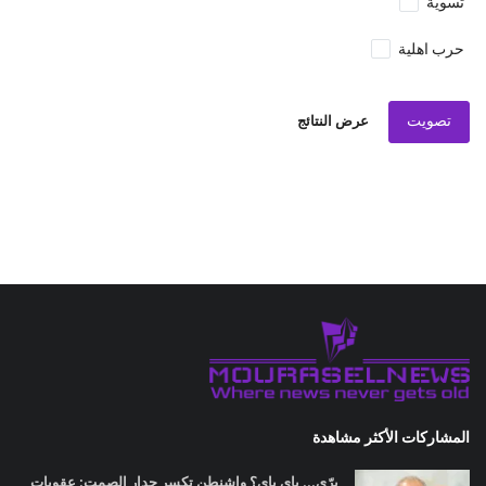
تسوية
حرب اهلية
تصويت
عرض النتائج
المشاركات الأكثر مشاهدة
برّي... باي باي؟ واشنطن تكسر جدار الصمت: عقوبات