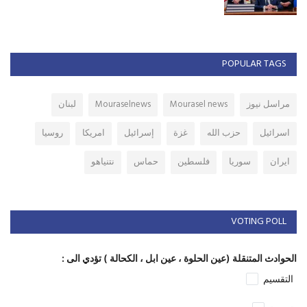
POPULAR TAGS
مراسل نيوز
Mourasel news
Mouraselnews
لبنان
اسرائيل
حزب الله
غزة
إسرائيل
امريكا
روسيا
ايران
سوريا
فلسطين
حماس
نتنياهو
VOTING POLL
الحوادث المتنقلة (عين الحلوة ، عين ابل ، الكحالة ) تؤدي الى :
التقسيم