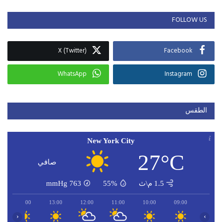
FOLLOW US
X (Twitter)
Facebook
WhatsApp
Instagram
الطقس
New York City
27°C
صافي
1.5 م\ث
55%
763
mmHg
14:00
13:00
12:00
11:00
10:00
09:00
‹
›