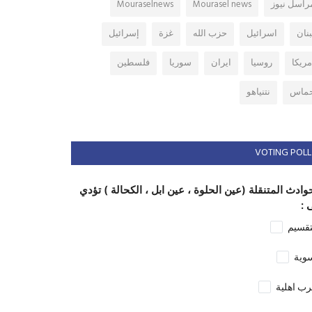
راسل نيوز
Mourasel news
Mouraselnews
بنان
اسرائيل
حزب الله
غزة
إسرائيل
مريكا
روسيا
ايران
سوريا
فلسطين
ماس
نتنياهو
VOTING POLL
وادث المتنقلة (عين الحلوة ، عين ابل ، الكحالة ) تؤدي
 :
تقسيم
وية
ب اهلية