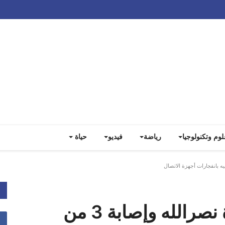
Track all markets on TradingView
لوم وتكنولوجيا
رياضة
فيديو
حياة
مصدر ل "الجريدة" :نجاة نصرالله وإصابة 3 من