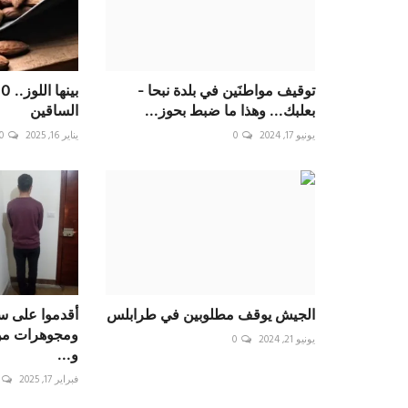
توقيف مواطنَين في بلدة نبحا -
بعلبك... وهذا ما ضبط بحوز...
الساقين
يونيو 17, 2024
0
يناير 16, 2025
0
الجيش يوقف مطلوبين في طرابلس
أقدموا على س
ومجوهرات من
يونيو 21, 2024
0
و...
فبراير 17, 2025