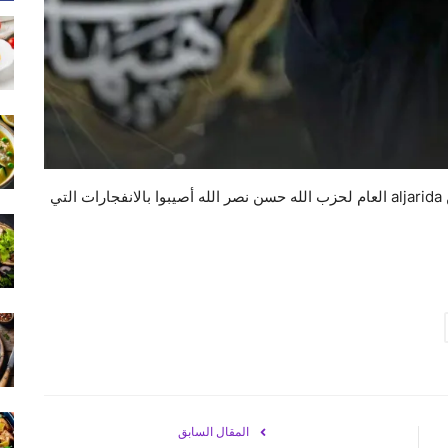
قال مصدر إيراني لـ «الجريدة» إن ثلاثة من مرافقي الأمين aljarida العام لحزب الله حسن نصر الله أصيبوا بالانفجارات التي
المقال السابق