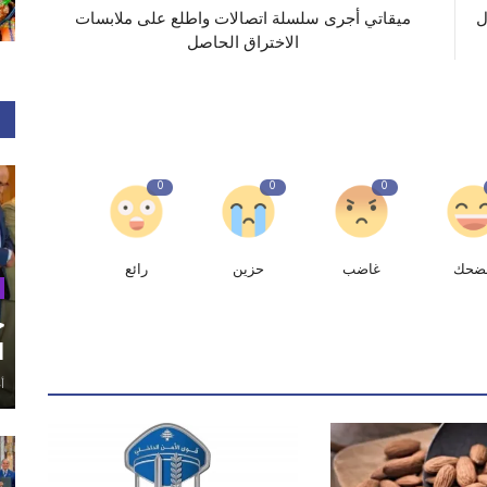
ل
ميقاتي أجرى سلسلة اتصالات واطلع على ملابسات
الاختراق الحاصل
0
0
0
ضحك
غاضب
حزين
رائع
ح
ا
أغ