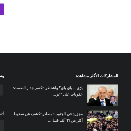
المشاركات الأكثر مشاهدة
وسا
برّي... باي باي؟ واشنطن تكسر جدار الصمت:
عقوبات على "عر...
اشت
مجزرة في الجنوب: مصادر تكشف عن سقوط
أكثر من 11 ألف قتيل...