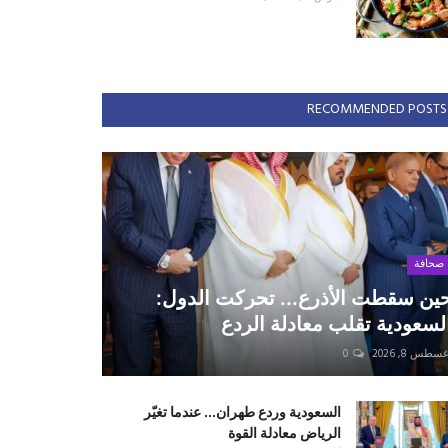
RECOMMENDED POSTS
صحافة
ين سقطت الأذرع... تحركت الدول:
لسعودية تقلب معادلة الردع
سطس 8, 2026
0
السعودية وردع طهران... عندما تغيّر
الرياض معادلة القوة