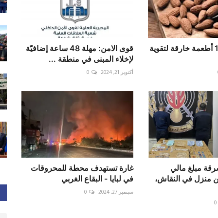
بينها اللوز.. 10 أطعمة خارقة لتقوية
قوى الامن: مهلة 48 ساعة إضافيّة
لإخلاء المبنى في منطقة ...
أكتوبر 21, 2024
0
رقة مبلغ مالي
غارة تستهدف محطة للمحروقات
 منزل في النقاش،
في لبايا - البقاع الغربي
سبتمبر 27, 2024
0
0