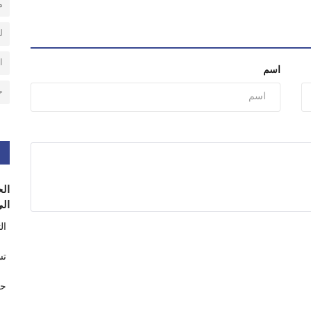
م
ل
ا
اسم
ح
الح
الى
ال
تس
حر