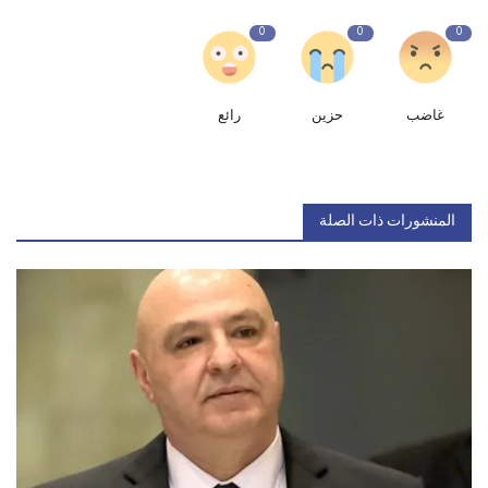
0
0
0
غاضب
حزين
رائع
المنشورات ذات الصلة