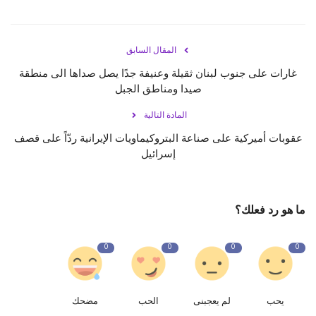
المقال السابق
غارات على جنوب لبنان ثقيلة وعنيفة جدًا يصل صداها الى منطقة
صيدا ومناطق الجبل
المادة التالية
عقوبات أميركية على صناعة البتروكيماويات الإيرانية ردّاً على قصف
إسرائيل
ما هو رد فعلك؟
0
0
0
0
يحب
لم يعجبنى
الحب
مضحك