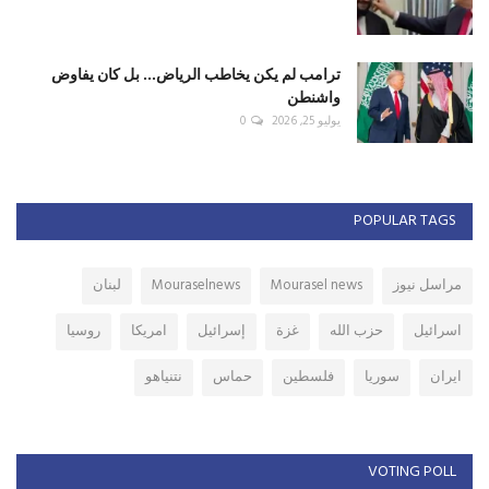
ترامب لم يكن يخاطب الرياض... بل كان يفاوض
واشنطن
يوليو 25, 2026
0
POPULAR TAGS
مراسل نيوز
Mourasel news
Mouraselnews
لبنان
اسرائيل
حزب الله
غزة
إسرائيل
امريكا
روسيا
ايران
سوريا
فلسطين
حماس
نتنياهو
VOTING POLL