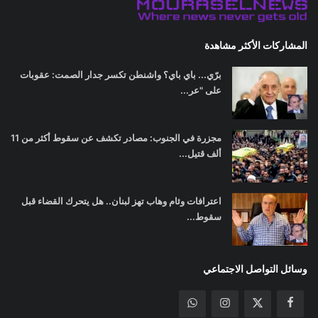
المشاركات الأكثر مشاهدة
برّي... باي باي؟ واشنطن تكسر جدار الصمت: عقوبات
على "عر...
مجزرة في الجنوب: مصادر تكشف عن سقوط أكثر من 11
ألف قتيل...
اعترافات وئام وهاب تهز لبنان.. هل يتحرك القضاء قبل
سقوط...
وسائل التواصل الاجتماعي