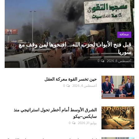
صحافة
قبل فتح الأبواب لحزب الله... افتحوها لمن وقف مع
سوريا
أغسطس 6, 2026
0
حين تخسر القوة معركة العقل
أغسطس 4, 2026
0
الشرق الأوسط أمام أخطر تحول استراتيجي منذ
سايكس–بيكو
يوليو 31, 2026
0