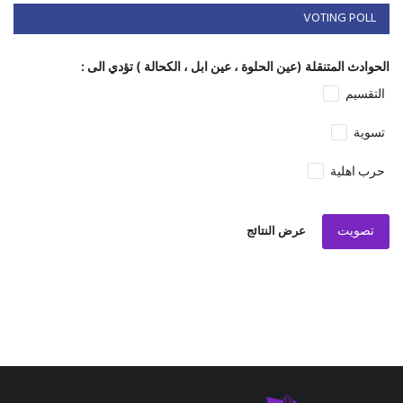
VOTING POLL
الحوادث المتنقلة (عين الحلوة ، عين ابل ، الكحالة ) تؤدي الى :
التقسيم
تسوية
حرب اهلية
تصويت
عرض النتائج