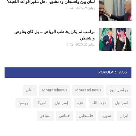
لبنان بين واشنطن ودمشق... هل تتغير قواعد اللعبة؟
يوليو 25, 2026
0
ترامب لم يكن يخاطب الرياض... بل كان يفاوض
واشنطن
يوليو 25, 2026
0
POPULAR TAGS
مراسل نيوز
Mourasel news
Mouraselnews
لبنان
اسرائيل
حزب الله
غزة
إسرائيل
امريكا
روسيا
ايران
سوريا
فلسطين
حماس
نتنياهو