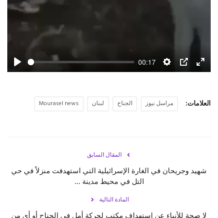
00:17
Play
Settings
PIP
Enter
fulls
العلامات:
مراسل نيوز
الجناح
لبنان
Mourasel news
المقال السابق
شهيد وجريحان في الغارة الإسرائيلية التي استهدفت منزلاً في حي
التل في محيط مدينة ...
المادة التالية
لا صحة للأنباء عن استهداف مكتب لحركة أمل في الجناح أو أي من