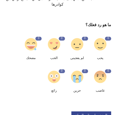
كوادرها
ما هو رد فعلك؟
0
0
0
0
يحب
لم يعجبنى
الحب
مضحك
0
0
0
غاضب
حزين
رائع