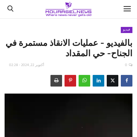
فيديو
بالفيديو - عمليات الانقاذ مستمرة في
الأخبار
الجناح- حي المقداد
كتّابنا
0
أكتوبر 22, 2024 - 02:28
السعودية
اقتصاد
علوم وتكنولوجيا
رياضة
فيديو