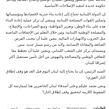
حكومة جديدة لتنفيذ الإصلاحات الأساسية.
إن الدولة اللبنانية تحتاج إلى إعادة بناء جذرية لاقتصادها ومؤسساتها
وتمكين القوات المسلحة اللبنانية. وينبغي أن تركز عملية إعادة البناء
هذه على بناء الوطن، ونعزيز المواطنة، ومنع الصراعات، والإصلاح،
والمصلحة الوطنية اللبنانية. ومن خلال التعلم من الإخفاقات الماضية
مثل الحروب والانهيارات المالية، يتعين علينا أن نتجنب الفرص
الضائعة والمعاناة الإنسانية. ولابد من رسم مسار جديد، متين
ومستدام، يركز على الشعب اللبناني. ويتعين علينا أن نخطط معا
للتعافي الوطني والمصالحة والنهوض من أجل تأمين مستقبل أكثر
إشراقا للبنان.
السيد الرئيس، إن ما يحتاج إليه لبنان اليوم قبل الغد هو وقف إطلاق
النار الفوري!
ونحن نعتمد عليكم وعلى أصدقاء لبنان الحاضرين هنا لممارسة كل
الضغوط اللازمة لتحقيق وقف إطلاق النار!”
العلامات:
Mourasel news
مراسل نيوز
نجيب ميقاتي
باريس