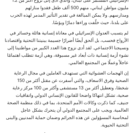
الإسرائيلي المستمر على لبنان، والذي أدى إلى نزوح أكثر من 1.2
مليون مواطن لبناني، منهم 500 ألف طفل فقدوا منازلهم
ومدارسهم. ولا يمكن المبالغة في تقدير التأثير المدمر لهذه الحرب
على بلدنا، حيث خلّفت وراءها دمارًا وبؤسًا.
لم يتسبب العدوان الإسرائيلي في معاناة إنسانية هائلة وخسائر في
الأرواح فحسب، بل ألحق أيضًا أضرارًا جسيمة ببنيتنا التحتية واقتصادنا
ونسيجنا الاجتماعي. لقد أدى نزوح هذا العدد الكبير من مواطنينا إلى
نشوء أزمة إنسانية ذات أبعاد غير مسبوقة، وهي أزمة تتطلب اهتمامًا
عاجلاً وعملًا من المجتمع العالمي.
إن الهجمات العشوائية التي تستهدف العاملين في مجال الرعاية
الصحية وفرق الاسعاف، والتي أسفرت عن مقتل أكثر من 150
شخصًا، وتعطيل أكثر من 13 مستشفى وأكثر من 100 مركز رعاية
صحية، تشكل انتهاكا واضحا للقانون الإنساني الدولي واتفاقيات
جنيف، كما ذكرت وكالات الأمم المتحدة، بما في ذلك منظمة الصحة
العالمية. ويجب على المجتمع الدولي أن يتحرك بشكل عاجل
لمحاسبة المسؤولين عن هذه الجرائم وضمان حماية المدنيين والبنى
التحتية الحيوية.