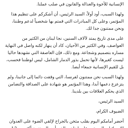
الإنسانية للأخوة والعدالة والقانون في صلب عملنا.
ولهذا السبب، أود أولاً، السيد الرئيس، أن أشكركم على تنظيم هذا
المؤتمر، وعلى كل المبادرات التي قمتم بها شخصياً لدعم وطننا،
ونحن ممتنون جدا لك.
على مدى تاريخ يمتد لآلاف السنين، نجا لبنان من الكثير من
العواصف. وفي الكثير من الأحيان، كاد أن ينهار لكنه واصل في النهاية
مساره بتصميم وشجاعة. ومع ذلك، فإن العاصفة التي نشهدها حاليا
ليست كغيرها، لأنها تحمل بذور الدمار الشامل، ليس لوطننا فحسب،
بل للقيم الإنسانية جمعاء أيضا.
ولهذا السبب نحن ممتنون لفرنسا، التي وقفت دائما إلى جانبنا، ولم
يتزعزع دعمها أبدا، وهذا المؤتمر هو شهادة على الصداقة والتضامن
الذي يحكم العلاقات بين بلدينا.
السيد الرئيس،
الضيوف الكرام،
أحضر أمامكم اليوم بقلب مثخن بالجراح لإلقي الضوء على العدوان