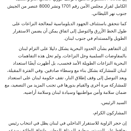
الكامل لقرار مجلس الأمن رقم 1701 ونشر 8000 عنصر من الجيش
جنوب نهر الليطاني.
كما تتحقق باستئناف الجهود الدبلوماسية لمعالجة النزاعات على
طول الخط الأزرق والتوصل إلى اتفاق يمكن أن يضمن الاستقرار
الطويل والمستدام في جنوب لبنان.
إن التفاهم بشأن الحدود البحرية يشكل دليلا على التزام لبنان
بالمفاوضات السلمية وحل النزاعات. ولم تحل هذه التفاهمات
البحرية النزاعات الطويلة الأمد فحسب، بل أظهرت أيضًا استعداد
لبنان للمشاركة بشكل بناء مع وسطاء صادقين. وفي الفترة المقبلة،
وبعد التوصل إلى وقف إطلاق النار، تقف حكومة لبنان على استعداد
للمشاركة مرة أخرى والقيام بدورها في تجنب المزيد من التصعيد، مع
ضمان سلامة وأمن مواطنيها وسيادة لبنان وسلامة أراضيه.
السيد الرئيس،
المشاركون الكرام،
إن حجر الزاوية للاستقرار الداخلي في لبنان يظل في انتخاب رئيس
يحافظ على الدستور ويطبق الميثاق الوطني واتفاق الطائف ويدعم