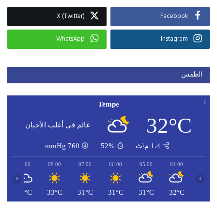
X (Twitter)
Facebook
WhatsApp
Instagram
الطقس
Tempe
32°C
غائم في أغلب الأحيان
1.4 م\ث
52%
760
mmHg
09:00
08:00
07:00
06:00
05:00
04:00
‹
›
C
35°C
33°C
31°C
31°C
31°C
32°C