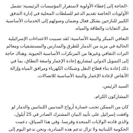
-الحاجة إلى إعطاء الأولوية لاستقرار المؤسسات الرئيسية: تشمل
الأولويات الخاصة تقديم الدعم للسلطات المحلية في إدارة التدفق
الكبير للنازحين بشكل فعال وضمان وصولهم إلى الخدمات الأساسية
مثل النفايات والطاقة والمياه.
التعافي المبكر والبنية الأساسية: لقد تسببت الاعتداءات الإسرائيلية
الحالية في مزيد من الدمار للطرق والمدارس والمستشفيات ومعالم
التراث الثقافي وغيرها من المرتكزات الأساسية الحيوية. وهناك حاجة
إلى التمويل الدولي لمشاريع إعادة الإعمار واسعة النطاق، بما في
ذلك إعادة بناء قطاع النقل وشبكات الكهرباء ومرافق المياه وإزالة
الأنقاض لإعادة الإعمار والبنية الأساسية للاتصالات.
السيد الرئيس،
المشاركون الكرام،
كان من الممكن تجنب خسارة أرواح المدنيين اللبنانيين والدمار لو
وافقت إسرائيل على تأييد البيان المشترك الصادر في 25 أيلول،
والذي قادته الولايات المتحدة وفرنسا. وفي هذا السياق، دعمت
الحكومة اللبنانية ولا تزال تدعم هذه المبادرة، ونحن ندعو اليوم إلى