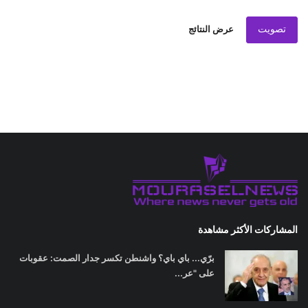
تصويت
عرض النتائج
المشاركات الأكثر مشاهدة
برّي... باي باي؟ واشنطن تكسر جدار الصمت: عقوبات
على "عر...