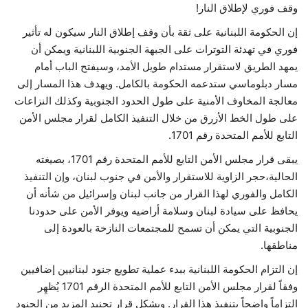
وقف فوري لإطلاق النار!
إن الحكومة اللبنانية على ثقة بأن وقف إطلاق النار سيكون له تأثير
فوري في تهدئة التوترات على الجبهة الجنوبية اللبنانية ويمكن أن
يمهد الطريق لاستقرار مستدام طويل الأمد، وسيفتح الباب أمام
مسار دبلوماسي ستدعمه الحكومة بالكامل. ويهدف هذا المسار إلى
معالجة المخاوف الأمنية على طول الحدود الجنوبية وكذلك النزاعات
على طول الخط الأزرق من خلال التنفيذ الكامل لقرار مجلس الأمن
التابع للأمم المتحدة رقم 1701.
يبقى قرار مجلس الأمن التابع للأمم المتحدة رقم 1701، بصيغته
الحالية،حجر الزاوية للاستقرار والأمن في جنوب لبنان، وإن التنفيذ
الكامل والفوري لهذا القرار من جانب لبنان وإسرائيل من شأنه أن
يحافظ على سيادة لبنان وسلامة أراضيه ويوفر الأمن على حدودنا
الجنوبية التي يمكن أن تسمح للمجتمعات النازحة بالعودة إلى
مناطقها.
إن التزام الحكومة اللبنانية ببدء عملية تطويع جنود لبنانيين إضافيين
وفقاً لقرار مجلس الأمن التابع للأمم المتحدة الرقم 1701 يُظهِر
التزاماً واضحاً بتنفيذ هذا القرار. ويشكل قرار تجنيد المزيد من الجنود