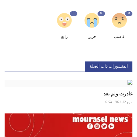
0
0
0
غاضب
حزين
رائع
المنشورات ذات الصلة
غادرت ولم تعد
مايو 12, 2024
0