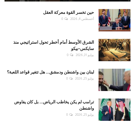
حين تخسر القوة معركة العقل
أغسطس 4, 2026
0
الشرق الأوسط أمام أخطر تحول استراتيجي منذ
سايكس–بيكو
يوليو 31, 2026
0
لبنان بين واشنطن ودمشق... هل تتغير قواعد اللعبة؟
يوليو 25, 2026
0
ترامب لم يكن يخاطب الرياض... بل كان يفاوض
واشنطن
يوليو 25, 2026
0