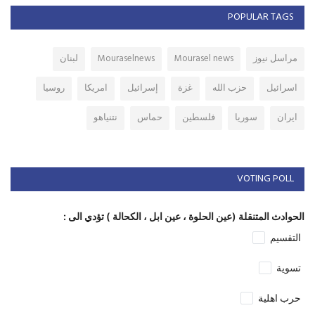
POPULAR TAGS
مراسل نيوز
Mourasel news
Mouraselnews
لبنان
اسرائيل
حزب الله
غزة
إسرائيل
امريكا
روسيا
ايران
سوريا
فلسطين
حماس
نتنياهو
VOTING POLL
الحوادث المتنقلة (عين الحلوة ، عين ابل ، الكحالة ) تؤدي الى :
التقسيم
تسوية
حرب اهلية