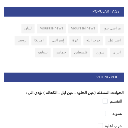
POPULAR TAGS
مراسل نيوز
Mourasel news
Mouraselnews
لبنان
اسرائيل
حزب الله
غزة
إسرائيل
امريكا
روسيا
ايران
سوريا
فلسطين
حماس
نتنياهو
VOTING POLL
الحوادث المتنقلة (عين الحلوة ، عين ابل ، الكحالة ) تؤدي الى :
التقسيم
تسوية
حرب اهلية