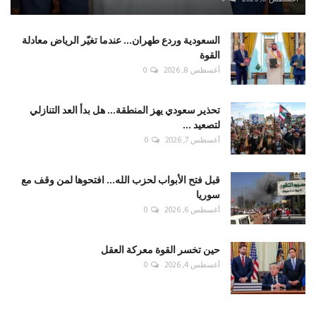
السعودية وردع طهران... عندما تغيّر الرياض معادلة
القوة
أغسطس 8, 2026
0
تحذير سعودي يهز المنطقة... هل بدأ العد التنازلي
لتصعيد ...
أغسطس 7, 2026
0
قبل فتح الأبواب لحزب الله... افتحوها لمن وقف مع
سوريا
أغسطس 6, 2026
0
حين تخسر القوة معركة العقل
أغسطس 4, 2026
0