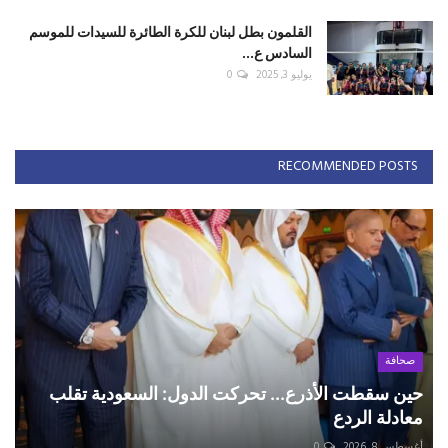
القلمون بطل لبنان للكرة الطائرة للسيدات للموسم
السادس ع...
يوليو 3, 2025
0
RECOMMENDED POSTS
صحافة
حين سقطت الأذرع... تحركت الدول: السعودية تقلب
معادلة الردع
أغسطس 8, 2026
0