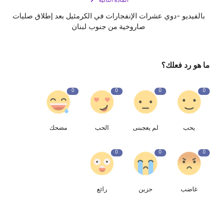
المادة التالية
بالفيديو -دوي عشرات الإنفجارات في ‎الكرمئيل بعد إطلاق صليات
صاروخية من ‎جنوب لبنان
ما هو رد فعلك؟
0
0
0
0
يحب
لم يعجبنى
الحب
مضحك
0
0
0
غاضب
حزين
رائع