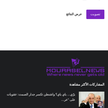
تصويت
عرض النتائج
المشاركات الأكثر مشاهدة
برّي... باي باي؟ واشنطن تكسر جدار الصمت: عقوبات
على "عر...