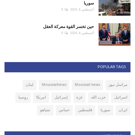
سوريا
أغسطس 6, 2026
0
حين تخسر القوة معركة العقل
أغسطس 4, 2026
0
POPULAR TAGS
مراسل نيوز
Mourasel news
Mouraselnews
لبنان
اسرائيل
حزب الله
غزة
إسرائيل
امريكا
روسيا
ايران
سوريا
فلسطين
حماس
نتنياهو