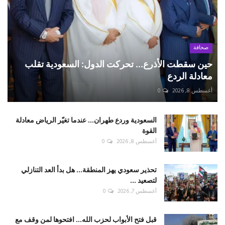
صحافة
حين سقطت الأذرع... تحركت الدول: السعودية تقلب
معادلة الردع
أغسطس 8, 2026
0
السعودية وردع طهران... عندما تغيّر الرياض معادلة
القوة
أغسطس 8, 2026
0
تحذير سعودي يهز المنطقة... هل بدأ العد التنازلي
لتصعيد ...
أغسطس 7, 2026
0
قبل فتح الأبواب لحزب الله... افتحوها لمن وقف مع