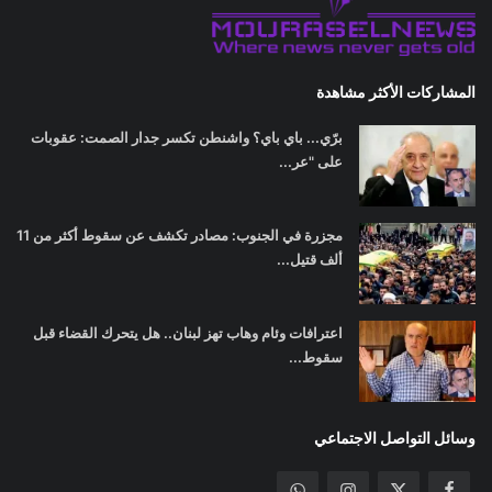
المشاركات الأكثر مشاهدة
برّي... باي باي؟ واشنطن تكسر جدار الصمت: عقوبات
على "عر...
مجزرة في الجنوب: مصادر تكشف عن سقوط أكثر من 11
ألف قتيل...
اعترافات وئام وهاب تهز لبنان.. هل يتحرك القضاء قبل
سقوط...
وسائل التواصل الاجتماعي