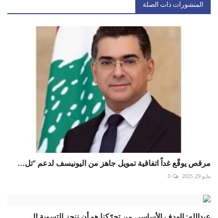
المنشورات ذات الصلة
مرقص يوقّع غداً اتفاقية تمويل جاهز من اليونيسف لدعم "تل...
مايو 29, 2025
0
عبدالله: الهدف الأساسي من تحرّكنا هو أن ننجز التسوية ال...