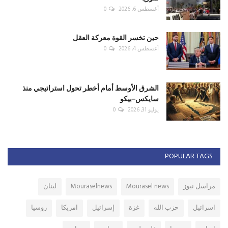
أغسطس 6, 2026
0
حين تخسر القوة معركة العقل
أغسطس 4, 2026
0
الشرق الأوسط أمام أخطر تحول استراتيجي منذ
سايكس–بيكو
يوليو 31, 2026
0
POPULAR TAGS
مراسل نيوز
Mourasel news
Mouraselnews
لبنان
اسرائيل
حزب الله
غزة
إسرائيل
امريكا
روسيا