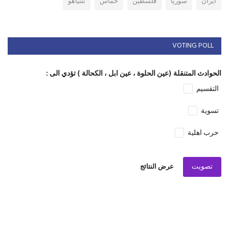
ايران
سوريا
فلسطين
حماس
نتنياهو
VOTING POLL
الحوادث المتنقلة (عين الحلوة ، عين ابل ، الكحالة ) تؤدي الى :
التقسيم
تسوية
حرب اهلية
تصويت
عرض النتائج