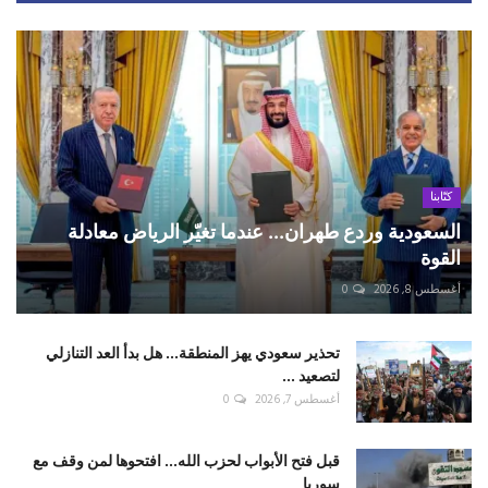
كتّابنا
السعودية وردع طهران... عندما تغيّر الرياض معادلة
القوة
أغسطس 8, 2026
0
تحذير سعودي يهز المنطقة... هل بدأ العد التنازلي
لتصعيد ...
أغسطس 7, 2026
0
قبل فتح الأبواب لحزب الله... افتحوها لمن وقف مع
سوريا