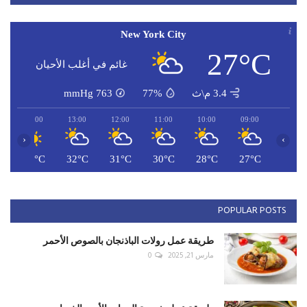
New York City
27°C
غائم في أغلب الأحيان
3.4 م\ث
77%
763
mmHg
14:00
13:00
12:00
11:00
10:00
09:00
‹
›
C
32°C
32°C
31°C
30°C
28°C
27°C
POPULAR POSTS
طريقة عمل رولات الباذنجان بالصوص الأحمر
مارس 21, 2025
0