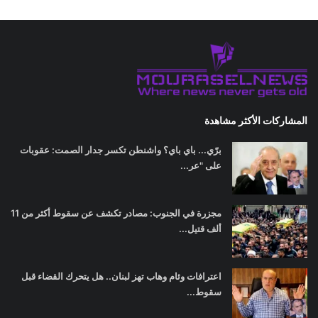
المشاركات الأكثر مشاهدة
برّي... باي باي؟ واشنطن تكسر جدار الصمت: عقوبات
على "عر...
مجزرة في الجنوب: مصادر تكشف عن سقوط أكثر من 11
ألف قتيل...
اعترافات وئام وهاب تهز لبنان.. هل يتحرك القضاء قبل
سقوط...