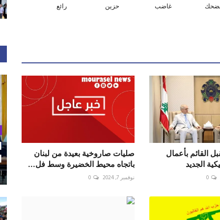
ضحك
غاضب
حزين
رائع
ا
ل القائم بأعمال
صليات صاروخية بعيدة من لبنان
ا
كية الجديد
باتجاه محيط الخضيرة وسط فل...
أغ
0
نوفمبر 7, 2024
0