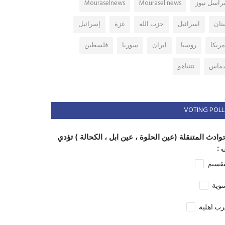
راسل نيوز
Mourasel news
Mouraselnews
بنان
اسرائيل
حزب الله
غزة
إسرائيل
مريكا
روسيا
ايران
سوريا
فلسطين
ماس
نتنياهو
VOTING POLL
وادث المتنقلة (عين الحلوة ، عين ابل ، الكحالة ) تؤدي
 :
تقسيم
وية
ب اهلية