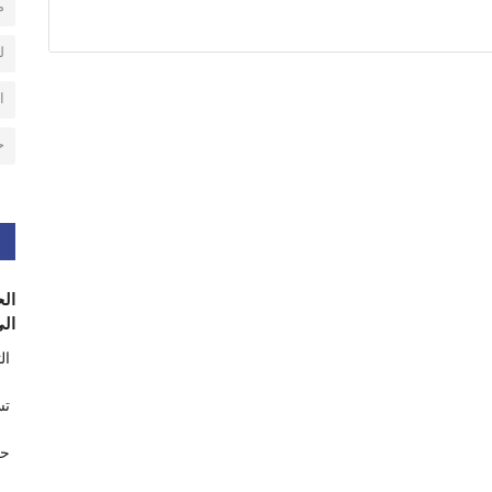
م
ل
ا
ح
الح
الى
ال
تس
حر