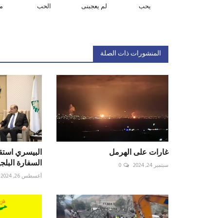
يحب
لم يعجبنى
الحب
م
المنشورات ذات الصلة
غارات على الهرمل
البيسري استقب
السفارة البلجي
سبتمبر 24, 2024
0
أغسطس 26, 2024