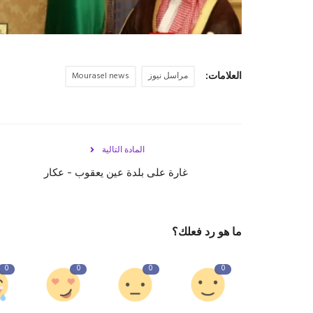
العلامات:
مراسل نيوز
Mourasel news
المادة التالية
غارة على بلدة عين يعقوب - عكار
ما هو رد فعلك؟
0
0
0
0