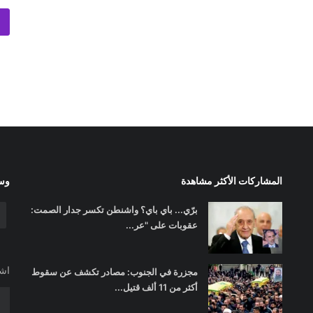
المشاركات الأكثر مشاهدة
وسا
برّي... باي باي؟ واشنطن تكسر جدار الصمت:
عقوبات على "عر...
اشت
مجزرة في الجنوب: مصادر تكشف عن سقوط
أكثر من 11 ألف قتيل...