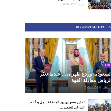
يوليو 3, 2025
0
RECOMMENDED POSTS
كتّابنا
لسعودية وردع طهران... عندما تغيّر
لرياض معادلة القوة
سطس 8, 2026
0
تحذير سعودي يهز المنطقة... هل بدأ العد
التنازلي لتصعيد ...