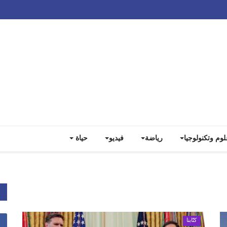
Track all markets on TradingView
لوم وتكنولوجيا
رياضة
فيديو
حياة
كتّابنا