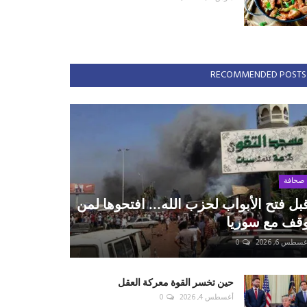
RECOMMENDED POSTS
صحافة
بل فتح الأبواب لحزب الله... افتحوها لمن
قف مع سوريا
سطس 6, 2026
0
حين تخسر القوة معركة العقل
أغسطس 4, 2026
0