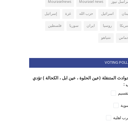
راسل نيوز
Mourasel news
Mouraselnews
بنان
اسرائيل
حزب الله
غزة
إسرائيل
مريكا
روسيا
ايران
سوريا
فلسطين
ماس
نتنياهو
VOTING POLL
وادث المتنقلة (عين الحلوة ، عين ابل ، الكحالة ) تؤدي
 :
تقسيم
وية
ب اهلية