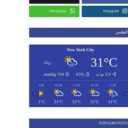
WhatsApp
Instagram
الطقس
New York City
31°C
رذاذ
3.9 م\ث
65%
764
mmHg
21:00
20:00
19:00
18:00
17:00
16:00
15:00
‹
›
29°C
29°C
31°C
31°C
32°C
32°C
31°C
POPULAR POSTS