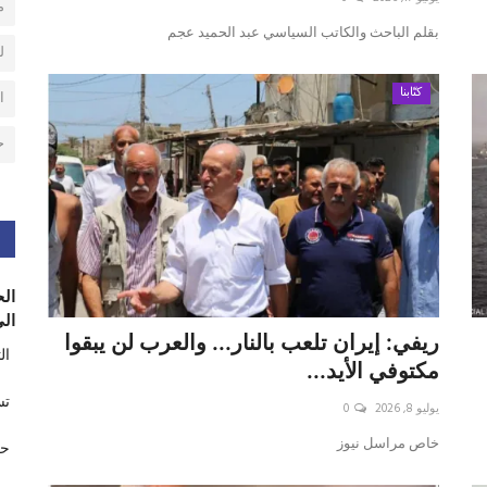
م
بقلم الباحث والكاتب السياسي عبد الحميد عجم
ل
كتّابنا
ا
ح
الح
الى
ريفي: إيران تلعب بالنار... والعرب لن يبقوا
ال
مكتوفي الأيد...
تس
يوليو 8, 2026
0
خاص مراسل نيوز
حر