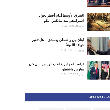
الشرق الأوسط أمام أخطر تحول
استراتيجي منذ سايكس–بيكو
يوليو 31, 2026
0
لبنان بين واشنطن ودمشق... هل تتغير
قواعد اللعبة؟
يوليو 25, 2026
0
ترامب لم يكن يخاطب الرياض... بل كان
يفاوض واشنطن
يوليو 25, 2026
0
POPULAR TAGS