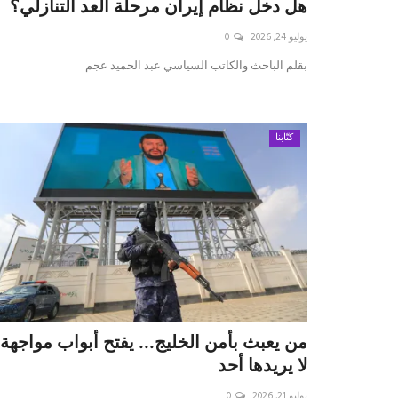
هل دخل نظام إيران مرحلة العد التنازلي؟
يوليو 24, 2026
0
بقلم الباحث والكاتب السياسي عبد الحميد عجم
كتّابنا
من يعبث بأمن الخليج... يفتح أبواب مواجهة
لا يريدها أحد
يوليو 21, 2026
0