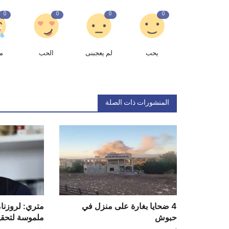
0
0
0
0
يحب
لم يعجبنى
الحب
م
المنشورات ذات الصلة
4 ضحايا بغارة على منزل في
متري: لروزنا
حبوش
ملموسة لتحقيق