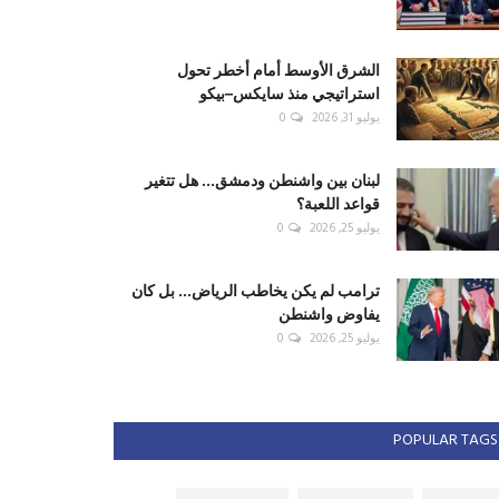
الشرق الأوسط أمام أخطر تحول
استراتيجي منذ سايكس–بيكو
يوليو 31, 2026
0
لبنان بين واشنطن ودمشق... هل تتغير
قواعد اللعبة؟
يوليو 25, 2026
0
ترامب لم يكن يخاطب الرياض... بل كان
يفاوض واشنطن
يوليو 25, 2026
0
POPULAR TAGS