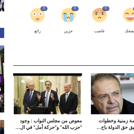
0
0
0
ضحك
غاضب
حزين
رائع
ق
و
أغ
مة زمنية وخطوات
معوض من مجلس النواب : وجود
 حق الدولة باح...
"حزب الله" و"حركة أمل" في ال...