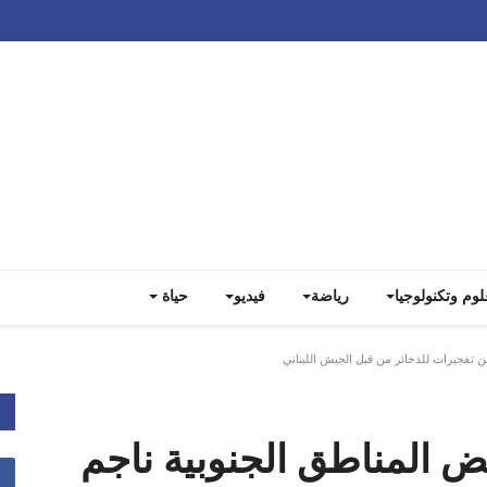
Track all markets on TradingView
لوم وتكنولوجيا
رياضة
فيديو
حياة
 تفجيرات للذخائر من قبل الجيش اللبناني
 المناطق الجنوبية ناجم