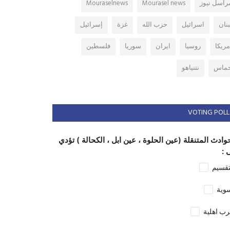
راسل نيوز
Mourasel news
Mouraselnews
بنان
اسرائيل
حزب الله
غزة
إسرائيل
مريكا
روسيا
ايران
سوريا
فلسطين
ماس
نتنياهو
VOTING POLL
وادث المتنقلة (عين الحلوة ، عين ابل ، الكحالة ) تؤدي
 :
تقسيم
وية
ب اهلية