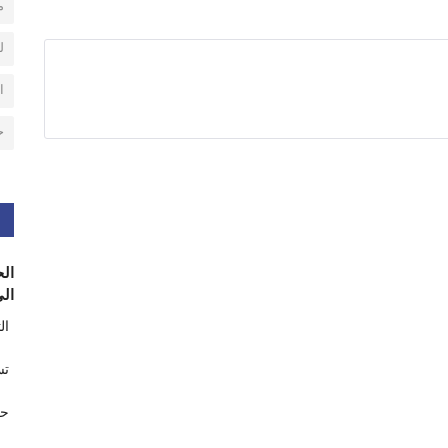
م
ل
ا
ح
الح
الى
ال
تس
حر