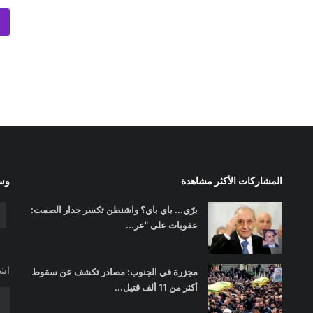
المشاركات الأكثر مشاهدة
وسا
برّي... باي باي؟ واشنطن تكسر جدار الصمت:
عقوبات على "عر...
اشت
مجزرة في الجنوب: مصادر تكشف عن سقوط
أكثر من 11 ألف قتيل...