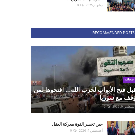
يوليو 3, 2025
0
RECOMMENDED POSTS
صحافة
بل فتح الأبواب لحزب الله... افتحوها لمن
قف مع سوريا
سطس 6, 2026
0
حين تخسر القوة معركة العقل
أغسطس 4, 2026
0