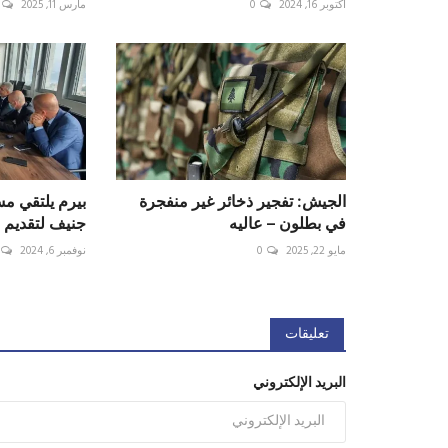
أكتوبر 16, 2024
0
مارس 11, 2025
الجيش: تفجير ذخائر غير منفجرة
بيرم يلتقي م
في بطلون – عاليه
جنيف لتقديم 
مايو 22, 2025
0
نوفمبر 6, 2024
تعليقات
البريد الإلكتروني