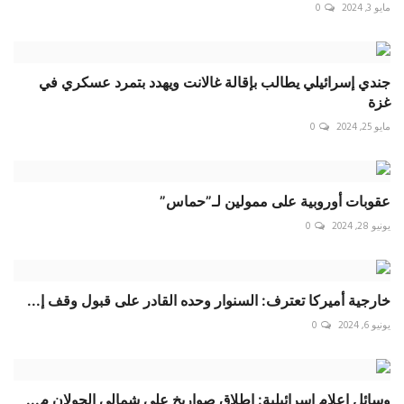
مايو 3, 2024
0
جندي إسرائيلي يطالب بإقالة غالانت ويهدد بتمرد عسكري في
غزة
مايو 25, 2024
0
عقوبات أوروبية على ممولين لـ”حماس”
يونيو 28, 2024
0
خارجية أميركا تعترف: السنوار وحده القادر على قبول وقف إ...
يونيو 6, 2024
0
وسائل إعلام إسرائيلية: إطلاق صواريخ على شمالي الجولان م...