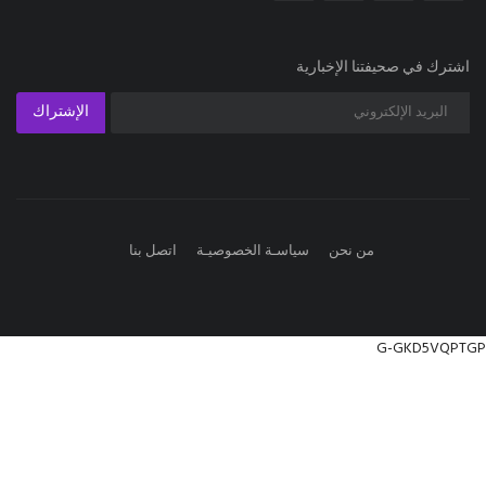
اشترك في صحيفتنا الإخبارية
الإشتراك
من نحن
سياسـة الخصوصيـة
اتصل بنا
G-GKD5VQPTGP