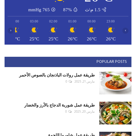
1.5 م\ث
87%
765
mmHg
04:00
03:00
02:00
01:00
00:00
23:00
‹
›
C
25°C
25°C
25°C
26°C
26°C
26°C
POPULAR POSTS
طريقة عمل رولات الباذنجان بالصوص الأحمر
مارس 21, 2025
0
طريقة عمل شوربة الدجاج بالأرز والخضار
مارس 20, 2025
0
طريقة عمل شاورما اللحمة