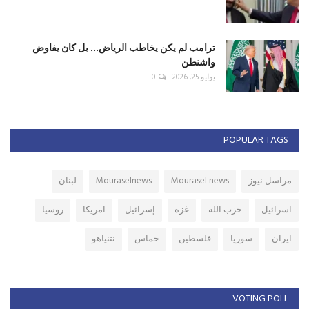
ترامب لم يكن يخاطب الرياض... بل كان يفاوض
واشنطن
يوليو 25, 2026
0
POPULAR TAGS
مراسل نيوز
Mourasel news
Mouraselnews
لبنان
اسرائيل
حزب الله
غزة
إسرائيل
امريكا
روسيا
ايران
سوريا
فلسطين
حماس
نتنياهو
VOTING POLL