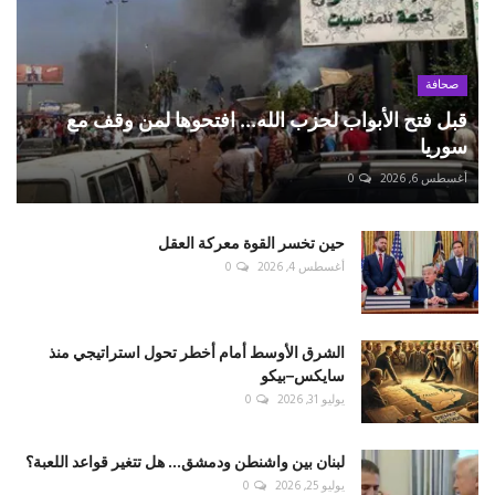
صحافة
قبل فتح الأبواب لحزب الله... افتحوها لمن وقف مع
سوريا
أغسطس 6, 2026
0
حين تخسر القوة معركة العقل
أغسطس 4, 2026
0
الشرق الأوسط أمام أخطر تحول استراتيجي منذ
سايكس–بيكو
يوليو 31, 2026
0
لبنان بين واشنطن ودمشق... هل تتغير قواعد اللعبة؟
يوليو 25, 2026
0