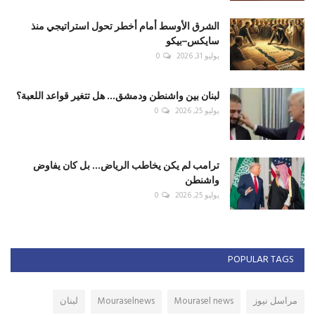
الشرق الأوسط أمام أخطر تحول استراتيجي منذ
سايكس–بيكو
يوليو 31, 2026
0
لبنان بين واشنطن ودمشق... هل تتغير قواعد اللعبة؟
يوليو 25, 2026
0
ترامب لم يكن يخاطب الرياض... بل كان يفاوض
واشنطن
يوليو 25, 2026
0
POPULAR TAGS
مراسل نيوز
Mourasel news
Mouraselnews
لبنان