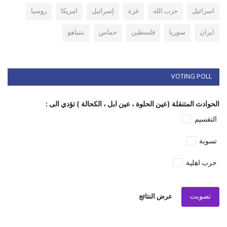
اسرائيل
حزب الله
غزة
إسرائيل
امريكا
روسيا
ايران
سوريا
فلسطين
حماس
نتنياهو
VOTING POLL
الحوادث المتنقلة (عين الحلوة ، عين ابل ، الكحالة ) تؤدي الى :
التقسيم
تسوية
حرب اهلية
تصويت
عرض النتائج