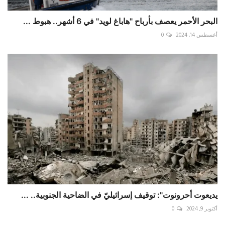
البحر الأحمر يعصف بأرباح "هاباغ لويد" في 6 أشهر.. هبوط ...
أغسطس 14, 2024
0
يديعوت أحرونوت": توقيف إسرائيليّ في الضاحية الجنوبية.. ...
أكتوبر 9, 2024
0