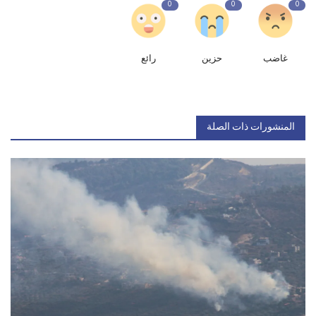
0
0
0
غاضب
حزين
رائع
المنشورات ذات الصلة