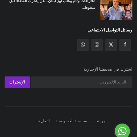
اعترافات وئام وهاب تهز لبنان.. هل يتحرك القضاء قبل
سقوط...
وسائل التواصل الاجتماعي
اشترك في صحيفتنا الإخبارية
الإشتراك
من نحن
سياسـة الخصوصيـة
اتصل بنا