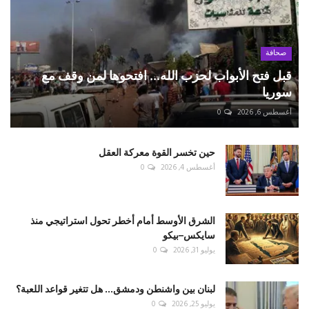
صحافة
قبل فتح الأبواب لحزب الله... افتحوها لمن وقف مع
سوريا
أغسطس 6, 2026
0
حين تخسر القوة معركة العقل
أغسطس 4, 2026
0
الشرق الأوسط أمام أخطر تحول استراتيجي منذ
سايكس–بيكو
يوليو 31, 2026
0
لبنان بين واشنطن ودمشق... هل تتغير قواعد اللعبة؟
يوليو 25, 2026
0