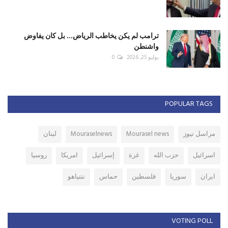
ترامب لم يكن يخاطب الرياض... بل كان يفاوض
واشنطن
يوليو 25, 2026
0
POPULAR TAGS
مراسل نيوز
Mourasel news
Mouraselnews
لبنان
اسرائيل
حزب الله
غزة
إسرائيل
امريكا
روسيا
ايران
سوريا
فلسطين
حماس
نتنياهو
VOTING POLL