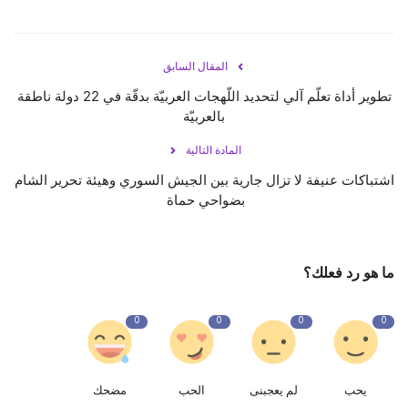
المقال السابق
تطوير أداة تعلّم آلي لتحديد اللّهجات العربيّة بدقّة في 22 دولة ناطقة
بالعربيّة
المادة التالية
اشتباكات عنيفة لا تزال جارية بين الجيش السوري وهيئة تحرير الشام
بضواحي حماة ⁧‫
ما هو رد فعلك؟
0
0
0
0
يحب
لم يعجبنى
الحب
مضحك