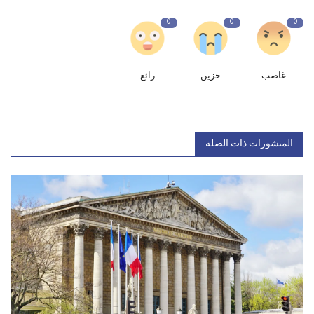
0
0
0
غاضب
حزين
رائع
المنشورات ذات الصلة