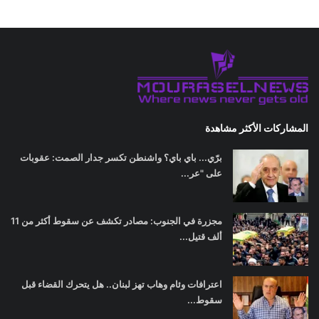
المشاركات الأكثر مشاهدة
برّي... باي باي؟ واشنطن تكسر جدار الصمت: عقوبات
على "عر...
مجزرة في الجنوب: مصادر تكشف عن سقوط أكثر من 11
ألف قتيل...
اعترافات وئام وهاب تهز لبنان.. هل يتحرك القضاء قبل
سقوط...