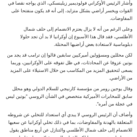
وأشار الرئيس الأوكراني فولوديمير زيلينسكي، الذي يواجه نقصا في
القوات ويخسر أراضي بشكل متزايد، إلى أنه قد يكون منفتحا على
المفاوضات.
وعلى الرغم من أنه لا يزال يعتزم الانضمام إلى حلف شمال
الأطلسي، فقد قال هذا الأسبوع إن أوكرانيا لا بد أن تجد حلولا
دبلوماسية لاستعادة بعض أراضيها المحتلة.
لكن محللين ومسؤولين أميركيين سابقين قالوا إن ترامب قد يجد من
بوتين عزوفا عن المحادثات، في ظل تفوقه على الأوكرانيين، وربما
يسعى لتحقيق المزيد من المكاسب من خلال الاستيلاء على المزيد
من الأراضي.
وقال يوجين رومر من مؤسسة كارنيجي للسلام الدولي وهو محلل
سابق للمخابرات الأميركية متخصص في الشأن الروسي "بوتين ليس
في عجلة من أمره".
وأضاف أن الرئيس الروسي لا يبدي أي استعداد للتخلي عن شروطه
المتعلقة بالهدنة والمفاوضات، بما في ذلك تخلي أوكرانيا عن سعيها
للانضمام إلى حلف شمال الأطلسي والتنازل عن أربع مناطق يقول