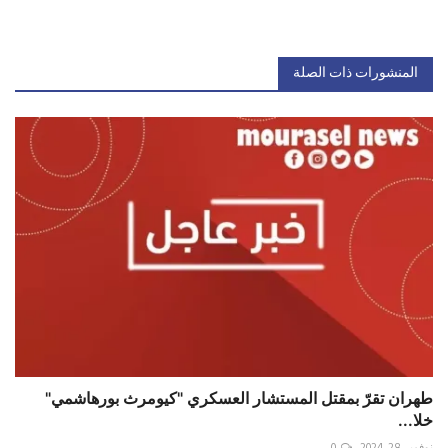
المنشورات ذات الصلة
طهران تقرّ بمقتل المستشار العسكري "كيومرث بورهاشمي"
خلا...
نوفمبر 28, 2024
0