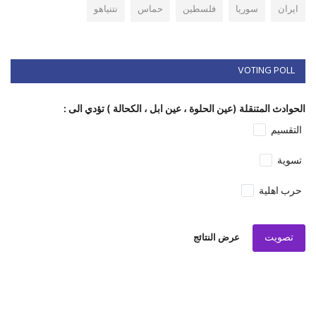
ايران
سوريا
فلسطين
حماس
نتنياهو
VOTING POLL
الحوادث المتنقلة (عين الحلوة ، عين ابل ، الكحالة ) تؤدي الى :
التقسيم
تسوية
حرب اهلية
تصويت
عرض النتائج