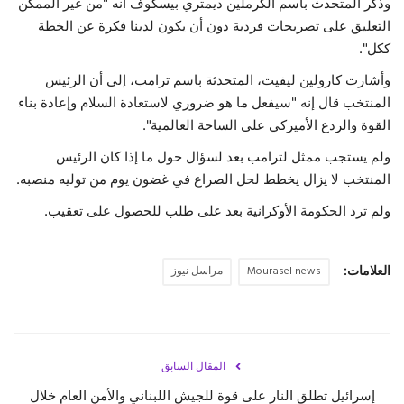
وذكر المتحدث باسم الكرملين ديمتري بيسكوف أنه "من غير الممكن
التعليق على تصريحات فردية دون أن يكون لدينا فكرة عن الخطة
ككل".
وأشارت كارولين ليفيت، المتحدثة باسم ترامب، إلى أن الرئيس
المنتخب قال إنه "سيفعل ما هو ضروري لاستعادة السلام وإعادة بناء
القوة والردع الأميركي على الساحة العالمية".
ولم يستجب ممثل لترامب بعد لسؤال حول ما إذا كان الرئيس
المنتخب لا يزال يخطط لحل الصراع في غضون يوم من توليه منصبه.
ولم ترد الحكومة الأوكرانية بعد على طلب للحصول على تعقيب.
العلامات:
Mourasel news
مراسل نيوز
المقال السابق
إسرائيل تطلق النار على قوة للجيش اللبناني والأمن العام خلال