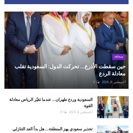
صحافة
حين سقطت الأذرع... تحركت الدول: السعودية تقلب
معادلة الردع
أغسطس 8, 2026
0
السعودية وردع طهران... عندما تغيّر الرياض معادلة
القوة
أغسطس 8, 2026
0
تحذير سعودي يهز المنطقة... هل بدأ العد التنازلي