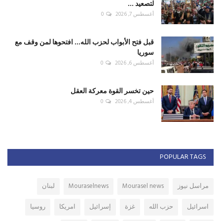
لتصعيد ...
أغسطس 7, 2026
0
قبل فتح الأبواب لحزب الله... افتحوها لمن وقف مع
سوريا
أغسطس 6, 2026
0
حين تخسر القوة معركة العقل
أغسطس 4, 2026
0
POPULAR TAGS
مراسل نيوز
Mourasel news
Mouraselnews
لبنان
اسرائيل
حزب الله
غزة
إسرائيل
امريكا
روسيا