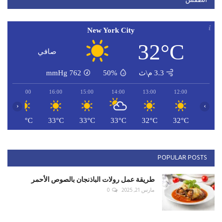
الطقس
New York City
32°C
صافي
3.3 م\ث
50%
762
mmHg
17:00
16:00
15:00
14:00
13:00
12:00
‹
›
C
33°C
33°C
33°C
33°C
32°C
32°C
POPULAR POSTS
طريقة عمل رولات الباذنجان بالصوص الأحمر
مارس 21, 2025
0