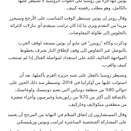
بوتين إنها جزء من روسيا لكن القوات الروسية لا تسيطر عليها
بالكامل، وهو مطلب رفضته كييف.
وقال رومر إن بوتين سينتظر الوقت المناسب على الأرجح وسيحرز
مزيدا من التقدم ويرى ما إذا كان ترامب سيقدم أي تنازلات لإغرائه
بالجلوس إلى طاولة المفاوضات.
وذكرت وكالة "رويترز" في مايو أن بوتين مستعد لوقف الحرب
بالتوصل عبر التفاوض إلى وقف لإطلاق النار يعترف بخطوط
المواجهة الحالية، لكنه على استعداد لمواصلة القتال إذا لم تستجب
كييف والغرب.
وتسيطر روسيا بالفعل على شبه جزيرة القرم بأكملها، بعد أن
استولت عليها من أوكرانيا في 2014، وتسيطر منذ ذلك الحين على
حوالي 80% من منطقة دونباس التي تضم دونيتسك ولوغانسك،
بالإضافة إلى أكثر من 70% من زابوريجيا وخيرسون وأجزاء صغيرة
من منطقتي ميكولايف وخاركيف.
وقال المستشارون إن اتفاق السلام في النهاية من المرجح أن يعتمد
على المشاركة الشخصية المباشرة لترامب وبوتين وزيلينسكي.