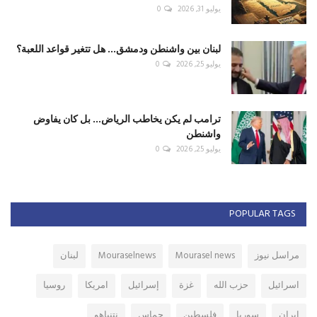
يوليو 31, 2026
0
لبنان بين واشنطن ودمشق... هل تتغير قواعد اللعبة؟
يوليو 25, 2026
0
ترامب لم يكن يخاطب الرياض... بل كان يفاوض
واشنطن
يوليو 25, 2026
0
POPULAR TAGS
مراسل نيوز
Mourasel news
Mouraselnews
لبنان
اسرائيل
حزب الله
غزة
إسرائيل
امريكا
روسيا
ايران
سوريا
فلسطين
حماس
نتنياهو