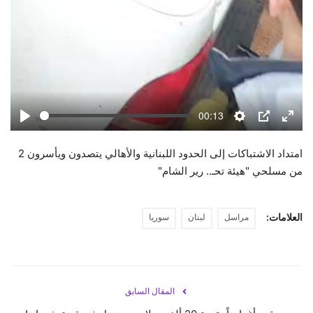
00:13
Play
Settings
PIP
Enter
fulls
امتداد الاشتباكات إلى الحدود اللبنانية والأهالي يتصدون ويأسرون 2
من مسلحي "هيئة تحـ.. رير الشام"
العلامات:
مراسل
لبنان
سوريا
المقال السابق