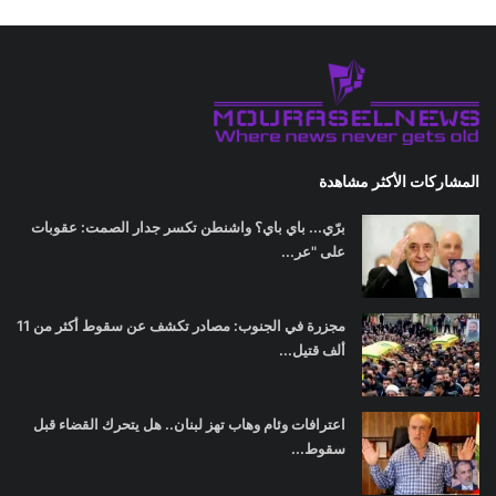
المشاركات الأكثر مشاهدة
برّي... باي باي؟ واشنطن تكسر جدار الصمت: عقوبات
على "عر...
مجزرة في الجنوب: مصادر تكشف عن سقوط أكثر من 11
ألف قتيل...
اعترافات وئام وهاب تهز لبنان.. هل يتحرك القضاء قبل
سقوط...