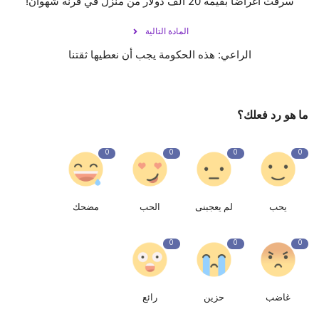
سرقت أغراضاً بقيمة 20 ألف دولار من منزل في قرنة شهوان!
المادة التالية
الراعي: هذه الحكومة يجب أن نعطيها ثقتنا
ما هو رد فعلك؟
0
0
0
0
يحب
لم يعجبنى
الحب
مضحك
0
0
0
غاضب
حزين
رائع