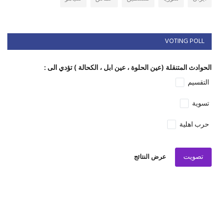
VOTING POLL
الحوادث المتنقلة (عين الحلوة ، عين ابل ، الكحالة ) تؤدي الى :
التقسيم
تسوية
حرب اهلية
تصويت
عرض النتائج