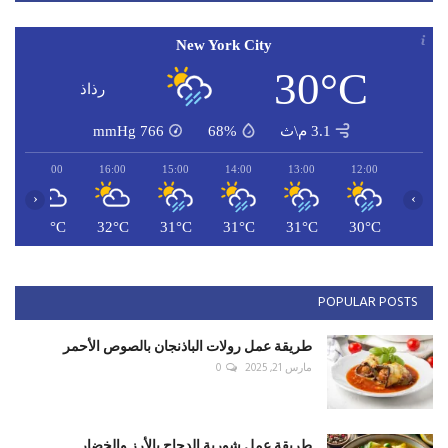
New York City
30°C
رذاذ
3.1 م\ث
68%
766
mmHg
17:00
16:00
15:00
14:00
13:00
12:00
‹
›
C
32°C
32°C
31°C
31°C
31°C
30°C
POPULAR POSTS
طريقة عمل رولات الباذنجان بالصوص الأحمر
مارس 21, 2025
0
طريقة عمل شوربة الدجاج بالأرز والخضار