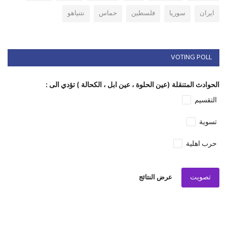
ايران
سوريا
فلسطين
حماس
نتنياهو
VOTING POLL
الحوادث المتنقلة (عين الحلوة ، عين ابل ، الكحالة ) تؤدي الى :
التقسيم
تسوية
حرب اهلية
تصويت
عرض النتائج