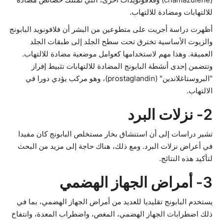
للالتهابات ومضادة للالتهاب.
أظهرت دراسة أجريت على متطوعين من البشر أن فلافونويد البابونج
والزيوت الأساسية تخترق تحت سطح الجلد إلى طبقات الجلد
العميقة. وهذا مهم لاستخدامها كعوامل موضعية مضادة للالتهاب.
وتتضمن إحدى أنشطة البابونج المضادة للالتهابات تثبيط إفراز
"البروستاغلاندين" (prostaglandin)، وهو مركب يؤدي دورا في
الالتهاب.
2- نزلات البرد
تشير دراسات إلى أن استنشاق بخار مستخلص البابونج كان مفيدا
في أعراض نزلات البرد. ومع ذلك، هناك حاجة إلى مزيد من البحث
لتأكيد هذه النتائج.
3-
أمراض الجهاز الهضمي
يستخدم البابونج تقليديا للعديد من أمراض الجهاز الهضمي، بما في
ذلك اضطرابات الجهاز الهضمي، المغص، واضطراب المعدة، وانتفاخ