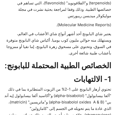
(terpenoids) و"الفلافونويد" (flavonoids)، التي تساهم في
خصائصها الطبية. وذلك وفقا لمراجعة بحثية نشرت في مجلة
موليكولار ميديسن ريبورتس
(Molecular Medicine Reports).
يعتبر شاي البابونج أحد أشهر أنواع شاي الأعشاب في العالم،
ويستهلك منه حوالي مليون كوب يوميا. أكياس شاي البابونج متوفرة
في السوق، وتحتوي على مسحوق زهرة البابونج، إما نقيا أو ممزوجا
بأعشاب طبية شائعة أخرى.
الخصائص الطبية المحتملة للبابونج:
1- الالتهابات
تحتوي أزهار البابونج على 1-2% من الزيوت المتطايرة بما في ذلك
"ألفا بيسابولول" (alpha-bisabolol) و"أكاسيد ألفا بيسابولول إيه آند
بي" (alpha-bisabolol oxides A & B) و"ماتريسين" (matricin)،
الذي عادة ما يتم تحويله في الجسم إلى "كامازولين"
(chamazulene) وفلافونويدات أخرى، التي تمتلك خصائص مضادة