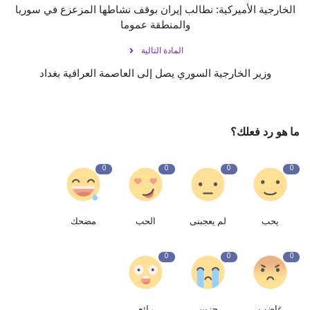
الخارجية الأميركية: نطالب ⁧‫إيران‬⁩ بوقف نشاطها المزعزع في ⁧‫سوريا‬⁩
والمنطقة عموما
المادة التالية
وزير الخارجية السوري يصل إلى العاصمة العراقية بغداد
ما هو رد فعلك؟
0
0
0
0
يحب
لم يعجبنى
الحب
مضحك
0
0
0
غاضب
حزين
رائع