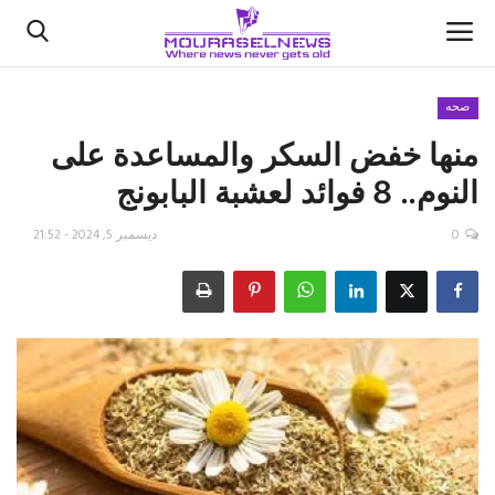
صحه
منها خفض السكر والمساعدة على
الأخبار
النوم.. 8 فوائد لعشبة البابونج
كتّابنا
0
ديسمبر 5, 2024 - 21:52
السعودية
اقتصاد
علوم وتكنولوجيا
رياضة
فيديو