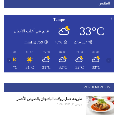
الطقس
Tempe
33°C
غائم في أغلب الأحيان
1.7 م\ث
47%
759
mmHg
07:00
06:00
05:00
04:00
03:00
02:00
‹
›
C
31°C
31°C
31°C
32°C
32°C
33°C
POPULAR POSTS
طريقة عمل رولات الباذنجان بالصوص الأحمر
مارس 21, 2025
0