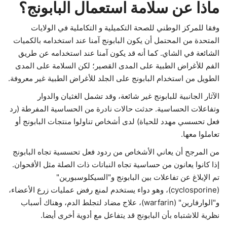
ماذا عن سلامة استعمال البابونج؟
وفقا للمركز الوطني للصحة التكميلية و التكاملية في الولايات
المتحدة من المحتمل أن يكون البابونج آمنا عند استخدامه بالكميات
الشائعة في الشاي. كما أنه قد يكون آمنا عند استخدامه عن طريق
الفم للأغراض الطبية على المدى القصير؛ لكن السلامة على المدى
الطويل من استخدام البابونج على الجلد للأغراض الطبية غير معروفة.
الآثار الجانبية للبابونج غير شائعة، وقد تشمل الغثيان والدوار
وتفاعلات الحساسية. حدثت حالات نادرة من الحساسية المفرطة (رد
فعل تحسسي مهدد للحياة) لدى أشخاص تناولوا منتجات البابونج أو
تعاملوا معها.
من المرجح أن يعاني الأشخاص من ردود فعل تحسسية تجاه البابونج
إذا كانوا يعانون من حساسية تجاه النباتات ذات الصلة مثل الأقحوان.
تم الإبلاغ عن تفاعلات بين البابونج و"السيكلوسبورين"
(cyclosporine)، وهو دواء يستخدم لمنع رفض عمليات زرع الأعضاء،
و"الوارفارين" (warfarin)، علاج مضاد لتجلط الدم، وهناك أسباب
نظرية للاشتباه بأن البابونج قد يتفاعل مع أدوية أخرى أيضا.