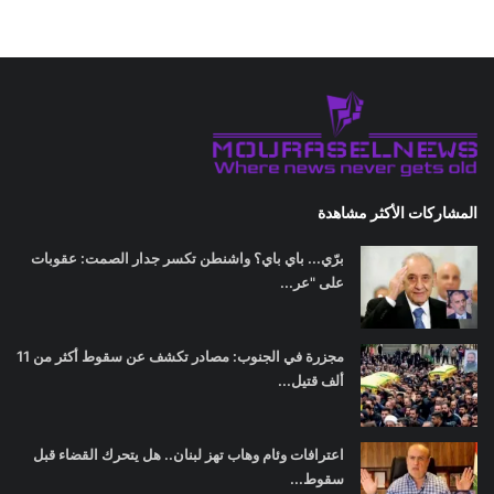
المشاركات الأكثر مشاهدة
برّي... باي باي؟ واشنطن تكسر جدار الصمت: عقوبات
على "عر...
مجزرة في الجنوب: مصادر تكشف عن سقوط أكثر من 11
ألف قتيل...
اعترافات وئام وهاب تهز لبنان.. هل يتحرك القضاء قبل
سقوط...