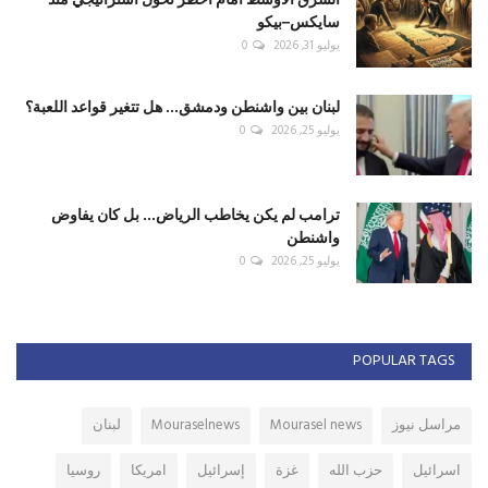
سايكس–بيكو
يوليو 31, 2026
0
لبنان بين واشنطن ودمشق... هل تتغير قواعد اللعبة؟
يوليو 25, 2026
0
ترامب لم يكن يخاطب الرياض... بل كان يفاوض
واشنطن
يوليو 25, 2026
0
POPULAR TAGS
مراسل نيوز
Mourasel news
Mouraselnews
لبنان
اسرائيل
حزب الله
غزة
إسرائيل
امريكا
روسيا