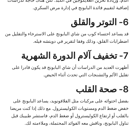
الدم، وزيادة تخزين الغلايكوجين في الكبد؛ لكن هناك حاجة لدراسات
إضافية لتقييم فائدة البابونج في إدارة مرض السكري.
6- التوتر والقلق
قد يساعد احتساء كوب من شاي البابونج على الاسترخاء والتقليل من
اضطرابات القلق، وذلك وفقا لتقرير في دويتشه فيله.
7- تخفيف آلام الدورة الشهرية
أظهرت العديد من الدراسات أن شاي البابونج قد يكون قادرا على
تقليل الألم والتشنجات التي تحدث أثناء الحيض.
8- صحة القلب
بفضل احتوائه على مركبات مثل الفلافونويد، يساعد البابونج على
خفض ضغط الدم ومستويات الكوليسترول. مع ذلك إذا كنت مريضا
بالقلب أو ارتفاع الكوليسترول أو ضغط الدم، فاستشر طبيبك قبل
تناول البابونج، وناقش معه الفوائد المحتملة، وملاءمته لك.