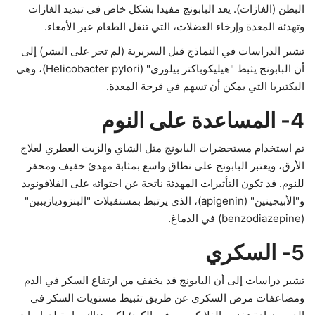
البطن (الغازات). يعد البابونج مفيدا بشكل خاص في تبديد الغازات
وتهدئة المعدة وإرخاء العضلات، التي تنقل الطعام عبر الأمعاء.
تشير الدراسات في النماذج قبل السريرية (لم تجر على البشر) إلى
أن البابونج يثبط "هيليكوباكتر بيلوري" (Helicobacter pylori)، وهي
البكتيريا التي يمكن أن تسهم في قرحة المعدة.
4- المساعدة على النوم
تم استخدام مستحضرات البابونج مثل الشاي والزيت العطري لعلاج
الأرق، ويعتبر البابونج على نطاق واسع بمثابة مهدئ خفيف ومحفز
للنوم. قد تكون التأثيرات المهدئة ناتجة عن احتوائه على الفلافونويد
و"الأبيجينين" (apigenin)، الذي يرتبط بمستقبلات "البنزوديازيبين"
(benzodiazepine) في الدماغ.
5- السكري
تشير دراسات إلى أن البابونج قد يخفف من ارتفاع السكر في الدم
ومضاعفات مرض السكري عن طريق تثبيط مستويات السكر في