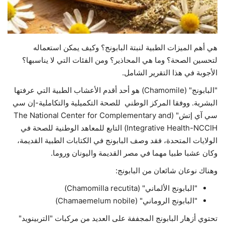
حياة
هي أهم الميزات الطبية لنبتة البابونج؟ وكيف يمكن استعماله
لتحسين الصحة؟ وما هي المحاذير؟ ومن الفئات التي لا يناسبها؟
الأجوبة في هذا التقرير الشامل.
"البابونج" (Chamomile) هو أحد أقدم الأعشاب الطبية التي عرفتها
البشرية. ووفقا المركز الوطني للصحة التكميلية والتكاملية-إن سي
سي آي إتش" (The National Center for Complementary and
Integrative Health-NCCIH) التابع للمعاهد الوطنية للصحة في
الولايات المتحدة، فقد وصف البابونج في الكتابات الطبية القديمة،
وكان عشبا طبيا مهما في مصر القديمة واليونان وروما.
وهناك نوعان شائعان من البابونج:
"البابونج الألماني" (Chamomilla recutita)
"البابونج الروماني" (Chamaemelum nobile)
تحتوي أزهار البابونج المجففة على العديد من مركبات "التربينويد"