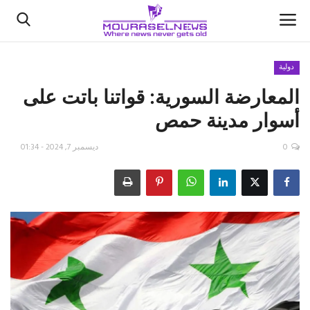
دولية
المعارضة السورية: قواتنا باتت على
الأخبار
أسوار مدينة حمص
كتّابنا
0
ديسمبر 7, 2024 - 01:34
السعودية
اقتصاد
علوم وتكنولوجيا
رياضة
فيديو