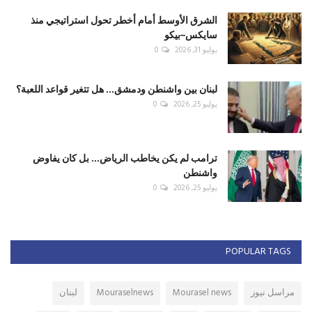
الشرق الأوسط أمام أخطر تحول استراتيجي منذ
سايكس–بيكو
يوليو 31, 2026
0
لبنان بين واشنطن ودمشق... هل تتغير قواعد اللعبة؟
يوليو 25, 2026
0
ترامب لم يكن يخاطب الرياض... بل كان يفاوض
واشنطن
يوليو 25, 2026
0
POPULAR TAGS
مراسل نيوز
Mourasel news
Mouraselnews
لبنان