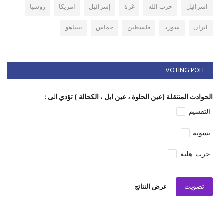
اسرائيل
حزب الله
غزة
إسرائيل
امريكا
روسيا
ايران
سوريا
فلسطين
حماس
نتنياهو
VOTING POLL
الحوادث المتنقلة (عين الحلوة ، عين ابل ، الكحالة ) تؤدي الى :
التقسيم
تسوية
حرب اهلية
تصويت
عرض النتائج