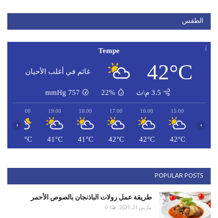
الطقس
Tempe
42°C
غائم في أغلب الأحيان
3.5 م\ث
22%
757
mmHg
20:00
19:00
18:00
17:00
16:00
15:00
‹
›
C
41°C
41°C
41°C
42°C
42°C
42°C
POPULAR POSTS
طريقة عمل رولات الباذنجان بالصوص الأحمر
مارس 21, 2025
0