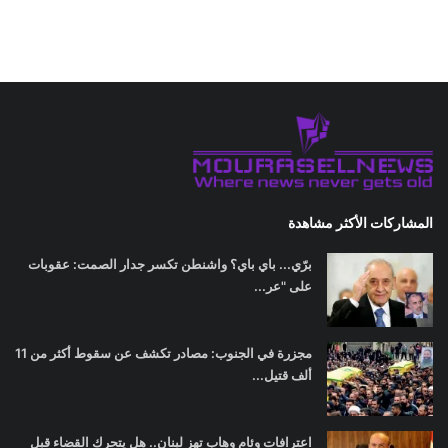
المشاركات الأكثر مشاهدة
برّي... باي باي؟ واشنطن تكسر جدار الصمت: عقوبات
على "عر...
مجزرة في الجنوب: مصادر تكشف عن سقوط أكثر من 11
ألف قتيل...
اعترافات وئام وهاب تهز لبنان.. هل يتحرك القضاء قبل