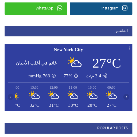
WhatsApp
Instagram
الطقس
New York City
27°C
غائم في أغلب الأحيان
3.4 م\ث
77%
763
mmHg
14:00
13:00
12:00
11:00
10:00
09:00
‹
›
C
32°C
32°C
31°C
30°C
28°C
27°C
POPULAR POSTS