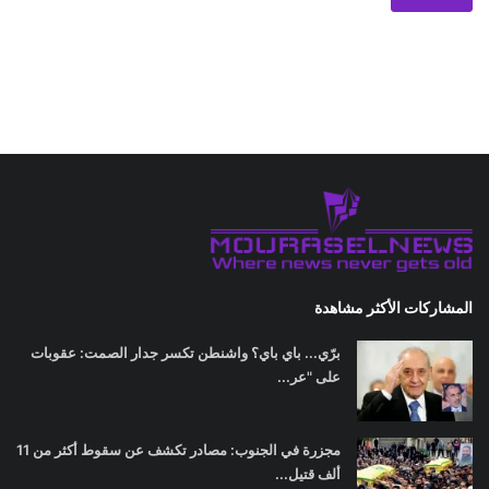
المشاركات الأكثر مشاهدة
برّي... باي باي؟ واشنطن تكسر جدار الصمت: عقوبات
على "عر...
مجزرة في الجنوب: مصادر تكشف عن سقوط أكثر من 11
ألف قتيل...