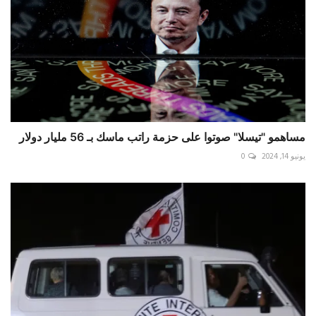
مساهمو "تيسلا" صوتوا على حزمة راتب ماسك بـ 56 مليار دولار
يونيو 14, 2024
0