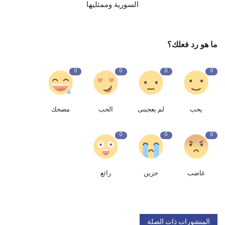
السورية وممثليها
ما هو رد فعلك؟
0
0
0
0
يحب
لم يعجبنى
الحب
مضحك
0
0
0
غاضب
حزين
رائع
المنشورات ذات الصلة