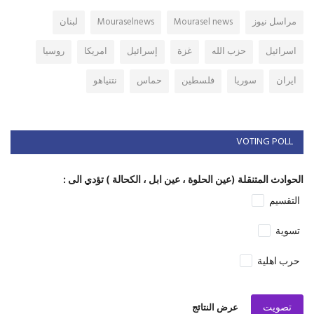
مراسل نيوز
Mourasel news
Mouraselnews
لبنان
اسرائيل
حزب الله
غزة
إسرائيل
امريكا
روسيا
ايران
سوريا
فلسطين
حماس
نتنياهو
VOTING POLL
الحوادث المتنقلة (عين الحلوة ، عين ابل ، الكحالة ) تؤدي الى :
التقسيم
تسوية
حرب اهلية
تصويت
عرض النتائج