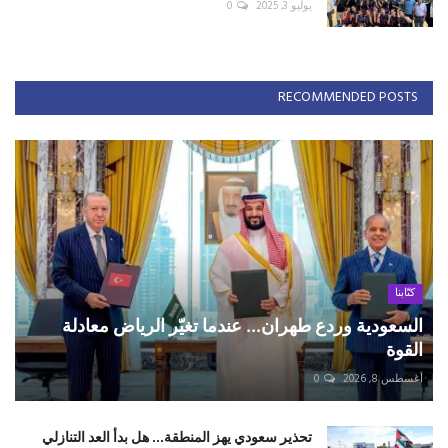
يوليو 3, 2025
0
RECOMMENDED POSTS
كتّابنا
السعودية وردع طهران... عندما تغيّر الرياض معادلة
القوة
أغسطس 8, 2026
0
تحذير سعودي يهز المنطقة... هل بدأ العد التنازلي