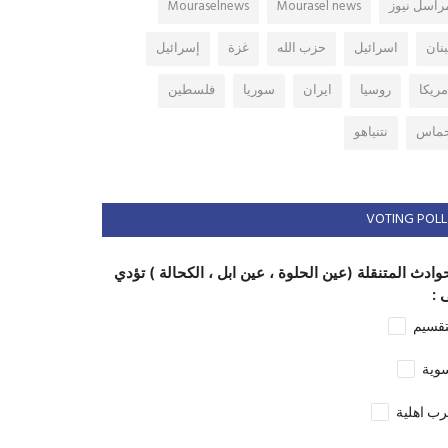
راسل نيوز
Mourasel news
Mouraselnews
بنان
اسرائيل
حزب الله
غزة
إسرائيل
مريكا
روسيا
ايران
سوريا
فلسطين
ماس
نتنياهو
VOTING POLL
وادث المتنقلة (عين الحلوة ، عين ابل ، الكحالة ) تؤدي
 :
تقسيم
وية
ب اهلية