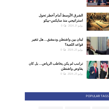
الشرق الأوسط أمام أخطر تحول
استراتيجي منذ سايكس–بيكو
يوليو 31, 2026
0
لبنان بين واشنطن ودمشق... هل تتغير
قواعد اللعبة؟
يوليو 25, 2026
0
ترامب لم يكن يخاطب الرياض... بل كان
يفاوض واشنطن
يوليو 25, 2026
0
POPULAR TAGS