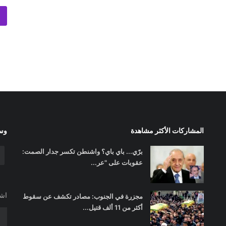
المشاركات الأكثر مشاهدة
وسا
برّي... باي باي؟ واشنطن تكسر جدار الصمت:
عقوبات على "عر...
اشت
مجزرة في الجنوب: مصادر تكشف عن سقوط
أكثر من 11 ألف قتيل...