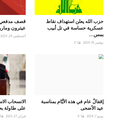
‏حزب الله يعلن استهداف نقاط
قصف مدفعي إ
عسكرية حساسة في تل أبيب
عيترون ومارو
بمس...
أغسطس 24, 2024
نوفمبر 19, 2024
0
إقفالٌ عام في هذه الأيّام بمناسبة
الانسحاب الاس
عيد الأضحى
على طاولة ب
يونيو 7, 2024
0
فبراير 27, 2025