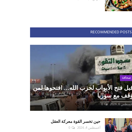
RECOMMENDED POSTS
صحافة
بل فتح الأبواب لحزب الله... افتحوها لمن
قف مع سوريا
سطس 6, 2026
0
حين تخسر القوة معركة العقل
أغسطس 4, 2026
0