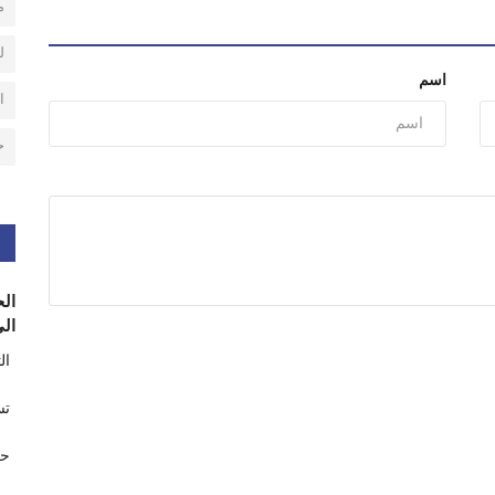
م
ل
اسم
ا
ح
الح
الى
ال
تس
حر