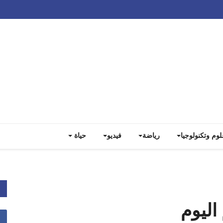
Track all markets on TradingView
لوم وتكنولوجيا
رياضة
فيديو
حياة
اليوم