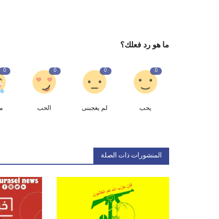
ما هو رد فعلك؟
0
0
0
0
يحب
لم يعجبنى
الحب
م
المنشورات ذات الصلة