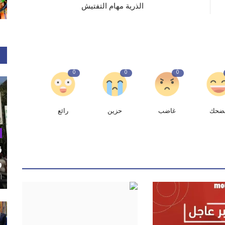
الذرية مهام التفتيش
0
0
0
ضحك
غاضب
حزين
رائع
ق
و
أغ