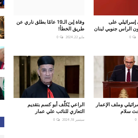
سرائيلي على
وفاة إبن الـ19 عامًا بطلق ناري عن
ن الراس جنوبي لبنان
طريق الخطأ!
0
مايو 22, 2024
0
رائيلي وملف الإعمار
الراعي يُكلّف أبو كسم بتقديم
حث سلام
التعازي للنائب علي عمار
0
سبتمبر 18, 2024
0