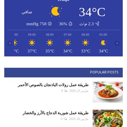
34°C
صافي
2.3 م\ث
36%
758
mmHg
10:00
09:00
08:00
07:00
06:00
05:00
‹
›
C
38°C
37°C
35°C
34°C
33°C
34°C
POPULAR POSTS
طريقة عمل رولات الباذنجان بالصوص الأحمر
مارس 21, 2025
0
طريقة عمل شوربة الدجاج بالأرز والخضار
مارس 20, 2025
0