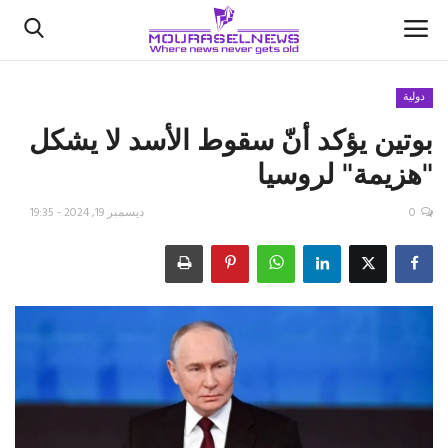
دولية
بوتين يؤكد أنّ سقوط الأسد لا يشكل
الأخبار
"هزيمة" لروسيا
كتّابنا
0
ديسمبر 19, 2024 - 19:35
السعودية
اقتصاد
علوم وتكنولوجيا
رياضة
فيديو