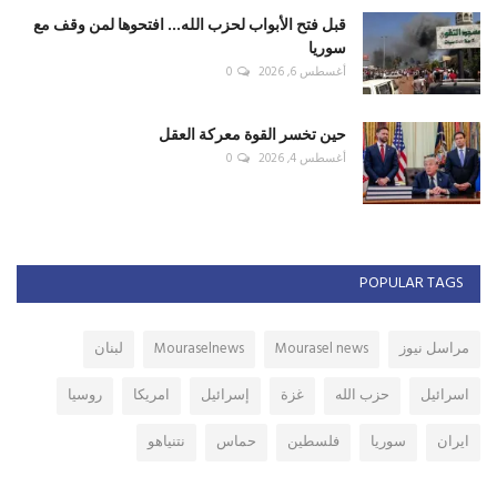
قبل فتح الأبواب لحزب الله... افتحوها لمن وقف مع
سوريا
أغسطس 6, 2026
0
حين تخسر القوة معركة العقل
أغسطس 4, 2026
0
POPULAR TAGS
مراسل نيوز
Mourasel news
Mouraselnews
لبنان
اسرائيل
حزب الله
غزة
إسرائيل
امريكا
روسيا
ايران
سوريا
فلسطين
حماس
نتنياهو