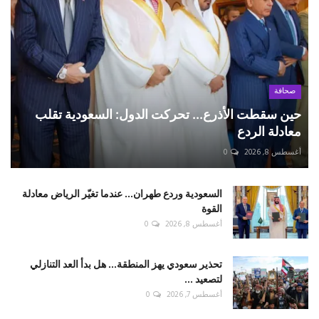
صحافة
حين سقطت الأذرع... تحركت الدول: السعودية تقلب
معادلة الردع
أغسطس 8, 2026
0
السعودية وردع طهران... عندما تغيّر الرياض معادلة
القوة
أغسطس 8, 2026
0
تحذير سعودي يهز المنطقة... هل بدأ العد التنازلي
لتصعيد ...
أغسطس 7, 2026
0