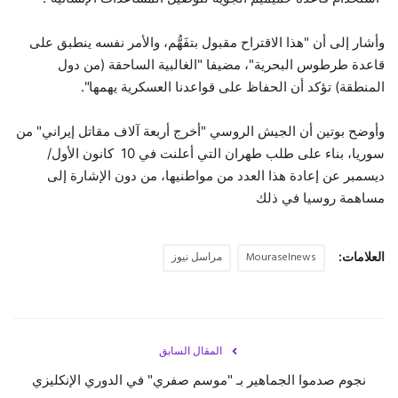
وأشار إلى أن "هذا الاقتراح مقبول بتفَهُّم، والأمر نفسه ينطبق على
قاعدة طرطوس البحرية"، مضيفا "الغالبية الساحقة (من دول
المنطقة) تؤكد أن الحفاظ على قواعدنا العسكرية يهمها".
وأوضح بوتين أن الجيش الروسي "أخرج أربعة آلاف مقاتل إيراني" من
سوريا، بناء على طلب طهران التي أعلنت في 10 كانون الأول/
ديسمبر عن إعادة هذا العدد من مواطنيها، من دون الإشارة إلى
مساهمة روسيا في ذلك
العلامات:
Mouraselnews
مراسل نيوز
المقال السابق
نجوم صدموا الجماهير بـ "موسم صفري" في الدوري الإنكليزي