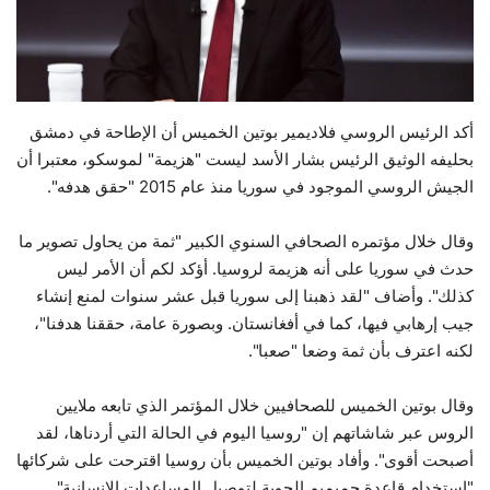
حياة
أكد الرئيس الروسي فلاديمير بوتين الخميس أن الإطاحة في دمشق
بحليفه الوثيق الرئيس بشار الأسد ليست "هزيمة" لموسكو، معتبرا أن
الجيش الروسي الموجود في سوريا منذ عام 2015 "حقق هدفه".
وقال خلال مؤتمره الصحافي السنوي الكبير "ثمة من يحاول تصوير ما
حدث في سوريا على أنه هزيمة لروسيا. أؤكد لكم أن الأمر ليس
كذلك". وأضاف "لقد ذهبنا إلى سوريا قبل عشر سنوات لمنع إنشاء
جيب إرهابي فيها، كما في أفغانستان. وبصورة عامة، حققنا هدفنا"،
لكنه اعترف بأن ثمة وضعا "صعبا".
وقال بوتين الخميس للصحافيين خلال المؤتمر الذي تابعه ملايين
الروس عبر شاشاتهم إن "روسيا اليوم في الحالة التي أردناها، لقد
أصبحت أقوى". وأفاد بوتين الخميس بأن روسيا اقترحت على شركائها
"استخدام قاعدة حميميم الجوية لتوصيل المساعدات الإنسانية".