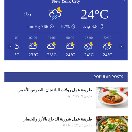
New York City
24°C
رذاذ
3.8 م\ث
97%
766
mmHg
03:00
02:00
01:00
00:00
23:00
22:00
‹
›
C
23°C
23°C
23°C
24°C
24°C
24°C
POPULAR POSTS
طريقة عمل رولات الباذنجان بالصوص الأحمر
مارس 21, 2025
0
طريقة عمل شوربة الدجاج بالأرز والخضار
مارس 20, 2025
0