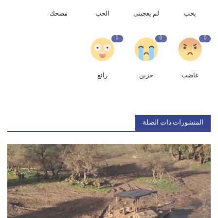
يحب
لم يعجبنى
الحب
مضحك
0
0
0
غاضب
حزين
رائع
المنشورات ذات الصلة