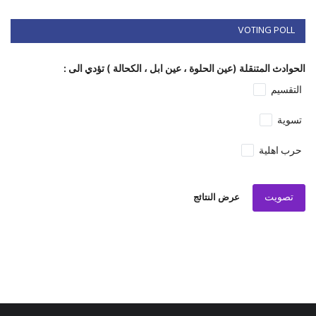
VOTING POLL
الحوادث المتنقلة (عين الحلوة ، عين ابل ، الكحالة ) تؤدي الى :
التقسيم
تسوية
حرب اهلية
تصويت
عرض النتائج