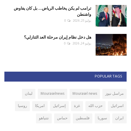
ترامب لم يكن يخاطب الرياض... بل كان يفاوض
واشنطن
يوليو 25, 2026
0
هل دخل نظام إيران مرحلة العد التنازلي؟
يوليو 24, 2026
0
POPULAR TAGS
مراسل نيوز
Mourasel news
Mouraselnews
لبنان
اسرائيل
حزب الله
غزة
إسرائيل
امريكا
روسيا
ايران
سوريا
فلسطين
حماس
نتنياهو