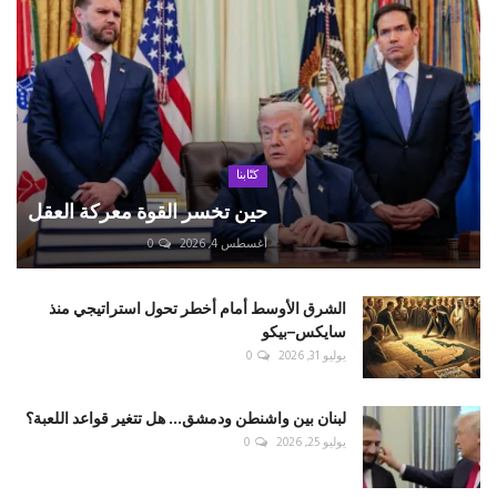
كتّابنا
حين تخسر القوة معركة العقل
أغسطس 4, 2026
0
الشرق الأوسط أمام أخطر تحول استراتيجي منذ
سايكس–بيكو
يوليو 31, 2026
0
لبنان بين واشنطن ودمشق... هل تتغير قواعد اللعبة؟
يوليو 25, 2026
0