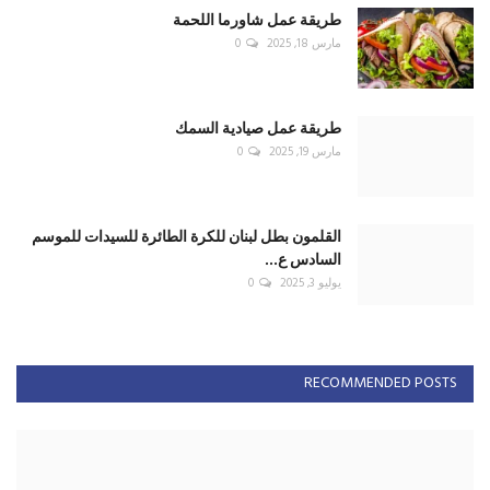
صحافة
قبل فتح الأبواب لحزب الله... افتحوها لمن وقف مع
سوريا
أغسطس 6, 2026
0
حين تخسر القوة معركة العقل
أغسطس 4, 2026
0
الشرق الأوسط أمام أخطر تحول استراتيجي منذ
سايكس–بيكو
يوليو 31, 2026
0
لبنان بين واشنطن ودمشق... هل تتغير قواعد اللعبة؟