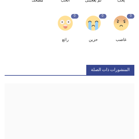
يحب
لم يعجبنى
الحب
مضحك
0
0
0
غاضب
حزين
رائع
المنشورات ذات الصلة
عواصف في تكساس تودي بشخصين على الأقل
مايو 26, 2024
0