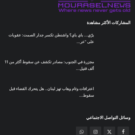
اشترك في صحيفتنا الإخبارية
الإشتراك
من نحن
سياسـة الخصوصيـة
اتصل بنا
G-GKD5VQPTGP