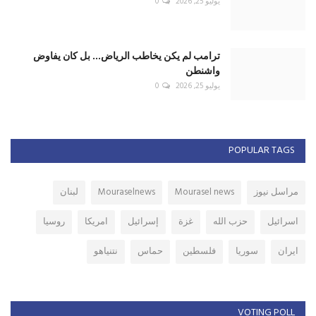
VOTING POLL
الحوادث المتنقلة (عين الحلوة ، عين ابل ، الكحالة ) تؤدي الى :
التقسيم
تسوية
حرب اهلية
تصويت
عرض النتائج