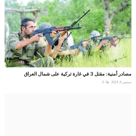
مصادر أمنية: مقتل 3 في غارة تركية على شمال العراق
سبتمبر 4, 2024
0
مانشستر يونايتد ينجو من "دراما كوفنتري"
أبريل 22, 2024
0