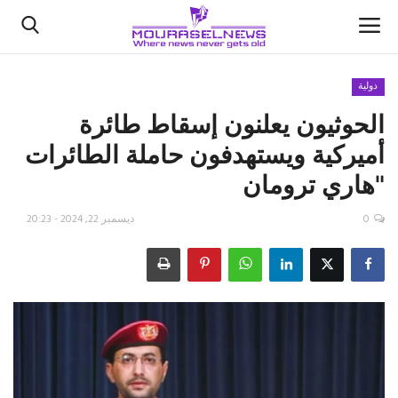
دولية
الحوثيون يعلنون إسقاط طائرة
الأخبار
أميركية ويستهدفون حاملة الطائرات
كتّابنا
"هاري ترومان
السعودية
0
ديسمبر 22, 2024 - 20:23
اقتصاد
علوم وتكنولوجيا
رياضة
فيديو