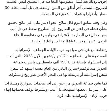
أخرى، وذلك بعد فشل منظومتها الدفاعية في التصدي أمس السبت
لصاروخ باليستي آخر أُطلق من اليمن، وسقط في تل أبيب مخلفا 30
مصابا وأضرارا بعشرات الشقق في المنطقة.
وفي وقت سابق اليوم قال سلاح الجو الإسرائيلي، في نتائج تحقيق
بشأن فشله في اعتراض الصاروخ، إن الصاروخ سقط في تل أبيب
بسبب خلل في الصاروخ الاعتراضي، وليس في منظومة الدفاع
الجوي نفسها، وفق القناة الـ12 الإسرائيلية الخاصة.
وتضامنا مع غزة في مواجهة حرب الإبادة الجماعية الإسرائيلية
المستمرة على القطاع منذ 7 أكتوبر/تشرين الأول 2023، التي أدت
إلى استشهاد وإصابة قرابة 153 ألف فلسطيني، باشرت جماعة
الحوثي منذ نوفمبر/تشرين الثاني من العام نفسه استهداف سفن
شحن إسرائيلية أو مرتبطة بها في البحر الأحمر بصواريخ ومسيّرات.
كما تشن جماعة الحوثي من حين إلى آخر هجمات بصواريخ ومسيّرات
على إسرائيل، بعضها استهدف تل أبيب، وتشترط لوقف هجماتها إنهاء
حرب الإبادة الإسرائيلية على غزة.