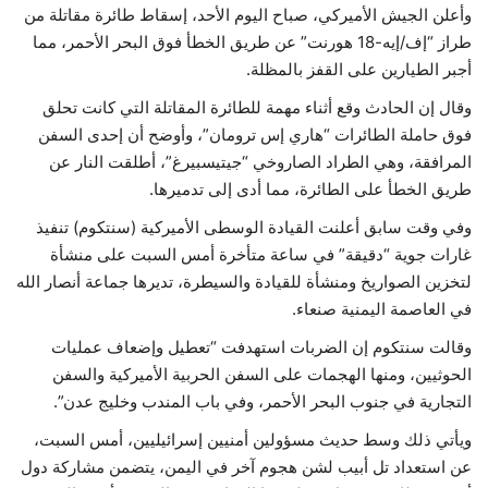
وأعلن الجيش الأميركي، صباح اليوم الأحد، إسقاط طائرة مقاتلة من
طراز “إف/إيه-18 هورنت” عن طريق الخطأ فوق البحر الأحمر، مما
أجبر الطيارين على القفز بالمظلة.
وقال إن الحادث وقع أثناء مهمة للطائرة المقاتلة التي كانت تحلق
فوق حاملة الطائرات “هاري إس ترومان”، وأوضح أن إحدى السفن
المرافقة، وهي الطراد الصاروخي “جيتيسبيرغ”، أطلقت النار عن
طريق الخطأ على الطائرة، مما أدى إلى تدميرها.
وفي وقت سابق أعلنت القيادة الوسطى الأميركية (سنتكوم) تنفيذ
غارات جوية “دقيقة” في ساعة متأخرة أمس السبت على منشأة
لتخزين الصواريخ ومنشأة للقيادة والسيطرة، تديرها جماعة أنصار الله
في العاصمة اليمنية صنعاء.
وقالت سنتكوم إن الضربات استهدفت “تعطيل وإضعاف عمليات
الحوثيين، ومنها الهجمات على السفن الحربية الأميركية والسفن
التجارية في جنوب البحر الأحمر، وفي باب المندب وخليج عدن”.
ويأتي ذلك وسط حديث مسؤولين أمنيين إسرائيليين، أمس السبت،
عن استعداد تل أبيب لشن هجوم آخر في اليمن، يتضمن مشاركة دول