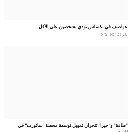
"طاقة" و"جيرا" تنجزان تمويل توسعة محطة "ساتورب" في
السع...
أغسطس 22, 2024
0