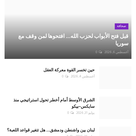
يوليو 25, 2026
0
ترامب لم يكن يخاطب الرياض... بل كان يفاوض
واشنطن
يوليو 25, 2026
0
POPULAR TAGS
مراسل نيوز
Mourasel news
Mouraselnews
لبنان
اسرائيل
حزب الله
غزة
إسرائيل
امريكا
روسيا
ايران
سوريا
فلسطين
حماس
نتنياهو