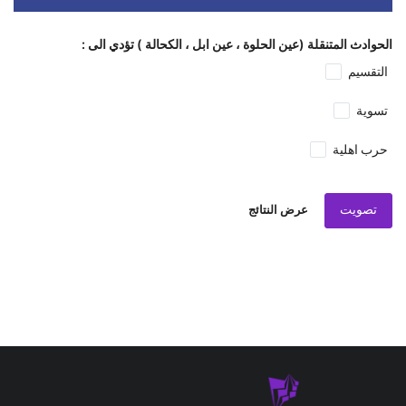
المشاركات الأكثر مشاهدة
برّي... باي باي؟ واشنطن تكسر جدار الصمت: عقوبات
على "عر...
مجزرة في الجنوب: مصادر تكشف عن سقوط أكثر من 11
ألف قتيل...
اعترافات وئام وهاب تهز لبنان.. هل يتحرك القضاء قبل
سقوط...
وسائل التواصل الاجتماعي