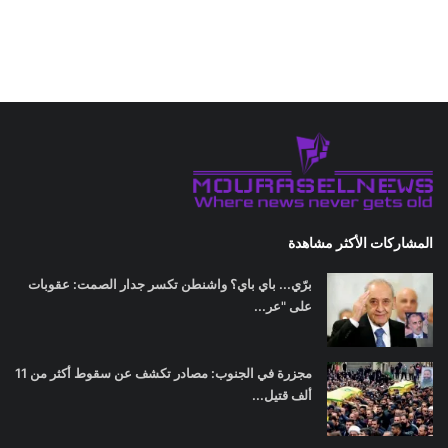
المشاركات الأكثر مشاهدة
برّي... باي باي؟ واشنطن تكسر جدار الصمت: عقوبات
على "عر...
مجزرة في الجنوب: مصادر تكشف عن سقوط أكثر من 11
ألف قتيل...