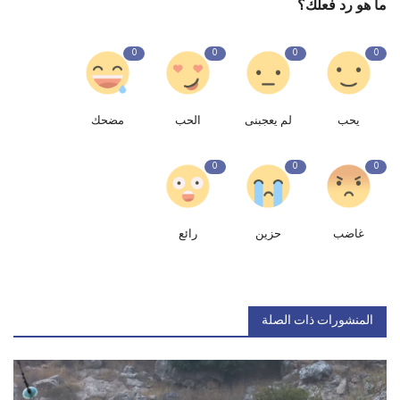
ما هو رد فعلك؟
0
0
0
0
يحب
لم يعجبنى
الحب
مضحك
0
0
0
غاضب
حزين
رائع
المنشورات ذات الصلة