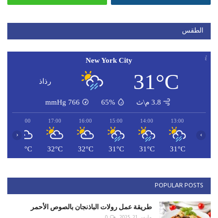
الطقس
New York City
31°C
رذاذ
3.8 م\ث
65%
766
mmHg
18:00
17:00
16:00
15:00
14:00
13:00
‹
›
C
31°C
32°C
32°C
31°C
31°C
31°C
POPULAR POSTS
طريقة عمل رولات الباذنجان بالصوص الأحمر
مارس 21, 2025
0