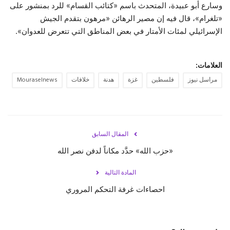
وسارع أبو عبيدة، المتحدث باسم «كتائب القسام» للرد بمنشور على
«تلغرام»، قال فيه إن مصير الرهائن «مرهون بتقدم الجيش
الإسرائيلي لمئات الأمتار في بعض المناطق التي تتعرض للعدوان».
العلامات:
مراسل نيوز
فلسطين
غزة
هدنة
خلافات
Mouraselnews
المقال السابق
«حزب الله» حدَّد مكاناً لدفن نصر الله
المادة التالية
احصاءات غرفة التحكم المروري