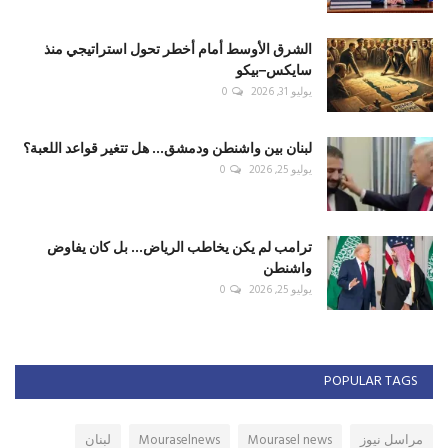
الشرق الأوسط أمام أخطر تحول استراتيجي منذ
سايكس–بيكو
يوليو 31, 2026
0
لبنان بين واشنطن ودمشق... هل تتغير قواعد اللعبة؟
يوليو 25, 2026
0
ترامب لم يكن يخاطب الرياض... بل كان يفاوض
واشنطن
يوليو 25, 2026
0
POPULAR TAGS
مراسل نيوز
Mourasel news
Mouraselnews
لبنان