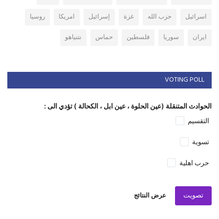
اسرائيل
حزب الله
غزة
إسرائيل
امريكا
روسيا
ايران
سوريا
فلسطين
حماس
نتنياهو
VOTING POLL
الحوادث المتنقلة (عين الحلوة ، عين ابل ، الكحالة ) تؤدي الى :
التقسيم
تسوية
حرب اهلية
تصويت
عرض النتائج