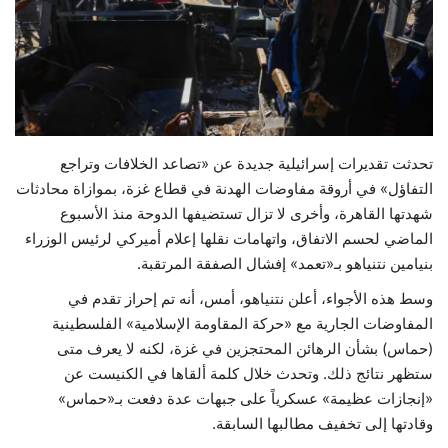
حياة
تحدثت تقديرات إسرائيلية جديدة عن «تصاعد الخلافات وتراجع
التفاؤل» في أروقة مفاوضات الهدنة في قطاع غزة، بموازاة محادثات
شهدتها القاهرة، وأخرى لا تزال تستضيفها الدوحة منذ الأسبوع
الماضي لحسم الاتفاق، واتهامات نقلها إعلام أميركي لرئيس الوزراء
بنيامين نتنياهو بـ«تعمد» إفشال الصفقة المرتقبة.
وسط هذه الأجواء، أعلن نتنياهو، أمس، أنه تم إحراز تقدم في
المفاوضات الجارية مع «حركة المقاومة الإسلامية» الفلسطينية
(حماس) بشأن الرهائن المحتجزين في غزة، لكنه لا يعرف متى
ستظهر نتائج ذلك. وتحدث خلال كلمة ألقاها في الكنيست عن
«إنجازات عظيمة» عسكرياً على جبهات عدة دفعت بـ«حماس»
وقادتها إلى تخفيف مطالبها السابقة.