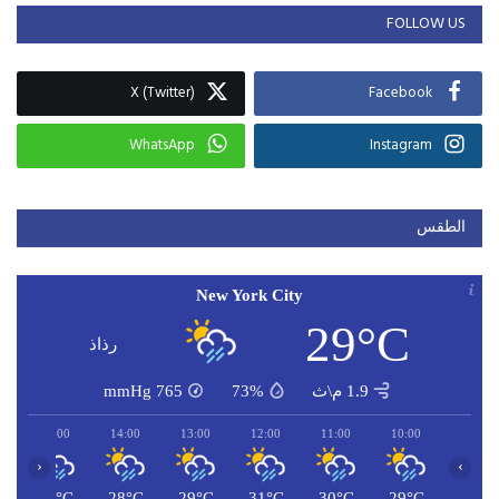
FOLLOW US
X (Twitter)
Facebook
WhatsApp
Instagram
الطقس
New York City
29°C
رذاذ
1.9 م\ث
73%
765
mmHg
15:00
14:00
13:00
12:00
11:00
10:00
‹
›
C
30°C
28°C
29°C
31°C
30°C
29°C