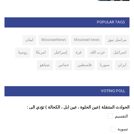
POPULAR TAGS
مراسل نيوز
Mourasel news
Mouraselnews
لبنان
اسرائيل
حزب الله
غزة
إسرائيل
امريكا
روسيا
ايران
سوريا
فلسطين
حماس
نتنياهو
VOTING POLL
الحوادث المتنقلة (عين الحلوة ، عين ابل ، الكحالة ) تؤدي الى :
التقسيم
تسوية