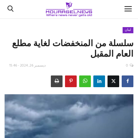
لبنان
سلسلة من المنخفضات لغاية مطلع
الأخبار
العام المقبل
كتّابنا
0
ديسمبر 26, 2024 - 15:46
السعودية
اقتصاد
علوم وتكنولوجيا
رياضة
فيديو