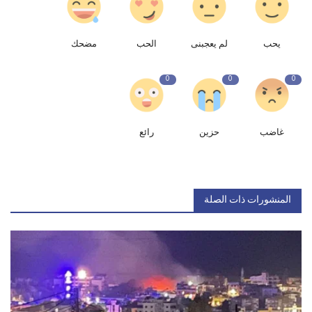
يحب
لم يعجبنى
الحب
مضحك
0
0
0
غاضب
حزين
رائع
المنشورات ذات الصلة