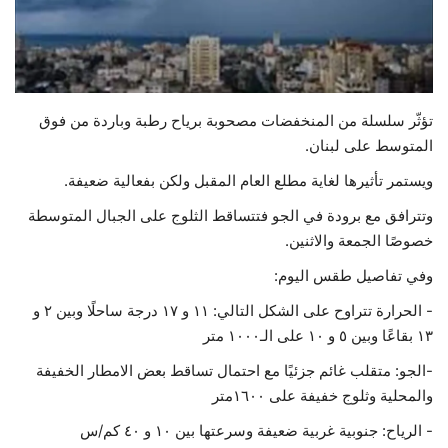
حياة
تؤثّر سلسلة من المنخفضات مصحوبة برياح رطبة وباردة من فوق
المتوسط على لبنان.
ويستمر تأثيرها لغاية مطلع العام المقبل ولكن بفعالية ضعيفة.
وتترافق مع برودة في الجو فتتساقط الثلوج على الجبال المتوسطة
خصوصًا الجمعة والاثنين.
وفي تفاصيل طقس اليوم:
- الحرارة تتراوح على الشكل التالي: ١١ و ١٧ درجة ساحلًا وبين ٢ و
١٣ بقاعًا وبين ٥ و ١٠ على الـ١٠٠٠ متر
-الجو: متقلب غائم جزئيًا مع احتمال تساقط بعض الامطار الخفيفة
والمحلية وثلوج خفيفة على ١٦٠٠متر
- الرياح: جنوبية غربية ضعيفة وسرعتها بين ١٠ و ٤٠ كم/س