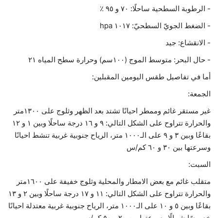
- الرطوبة السطحية ساحلًا: ٧٠ و ٩٥ ٪؜
- الضغط الجويّ السطحيّ: ١٠١٧ hpa
- الانقشاع: جيد
- حال البحر: متوسط الموج (١٠٠سم) وحرارة سطح المياه ٢١
أما في تفاصيل طقس اليومين المقبلين:
الجمعة:
غير مستقر غائم وممطر احيانًا تشتد بعد الظهر وثلوج على ١٣٠٠متر
والحرارة تتراوح على الشكل التالي: ٩ و ١٦ درجة ساحلًا وبين ١ و ١٢
بقاعًا وبين ٣ و ٩ على الـ١٠٠٠ متر، الرياح جنوبية غربية تنشط احيانًا
وسرعتها بين ٣٠ و ٦٠ كم/س
السبت:
متقلب غائم مع بعض الامطار والمحلية وثلوج خفيفة على ١٦٠٠متر
والحرارة تتراوح على الشكل التالي: ١١ و ١٧ درجة ساحلًا وبين ٢ و ١٣
بقاعًا وبين ٥ و ١٠ على الـ١٠٠٠ متر، الرياح جنوبية غربية معتدلة احيانًا
خصوصًا شمالًا وسرعتها بين ٢٠ و ٥٠ كم/س