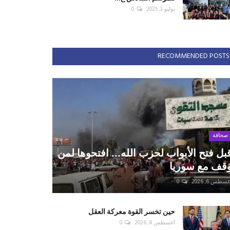
يوليو 3, 2025
0
RECOMMENDED POSTS
صحافة
بل فتح الأبواب لحزب الله... افتحوها لمن
قف مع سوريا
سطس 6, 2026
0
حين تخسر القوة معركة العقل
أغسطس 4, 2026
0