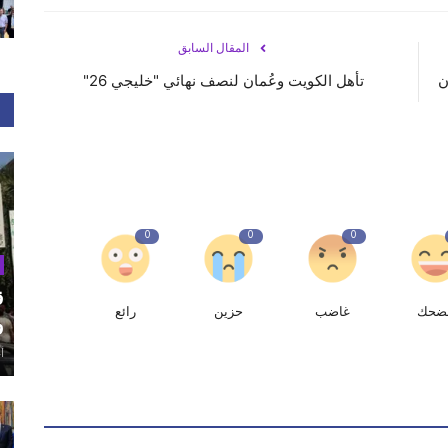
المقال السابق
نان
تأهل الكويت وعُمان لنصف نهائي "خليجي 26"
0
0
0
ق
ضحك
غاضب
حزين
رائع
و
أغ