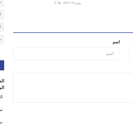
م
يونيو 16, 2024
0
ل
ا
ح
اسم
الح
الى
ال
تس
حر