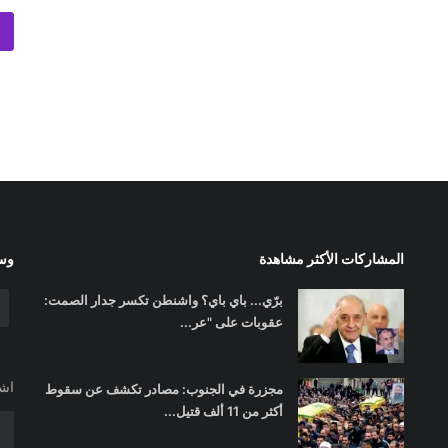
المشاركات الأكثر مشاهدة
وسا
برّي... باي باي؟ واشنطن تكسر جدار الصمت:
عقوبات على "عر...
اشت
مجزرة في الجنوب: مصادر تكشف عن سقوط
أكثر من 11 ألف قتيل...