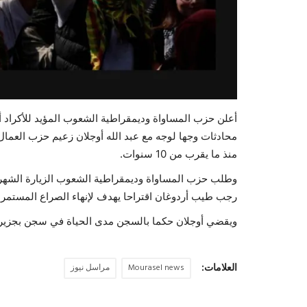
أعلن حزب المساواة وديمقراطية الشعوب المؤيد للأكراد أ
محادثات وجها لوجه مع عبد الله أوجلان زعيم حزب العمال
منذ ما يقرب من 10 سنوات.
وطلب حزب المساواة وديمقراطية الشعوب الزيارة الشهر
رجب طيب أردوغان اقتراحا يهدف لإنهاء الصراع المستمر منذ 40 عاما بين الدولة وحزب العمال الكردستاني ا
ويقضي أوجلان حكما بالسجن مدى الحياة في سجن بجزيرة إمر
العلامات:
Mourasel news
مراسل نيوز