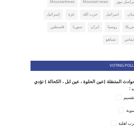
راسل نيوز
Mourasel news
Mouraselnews
بنان
اسرائيل
حزب الله
غزة
إسرائيل
مريكا
روسيا
ايران
سوريا
فلسطين
ماس
نتنياهو
VOTING POLL
وادث المتنقلة (عين الحلوة ، عين ابل ، الكحالة ) تؤدي
 :
تقسيم
وية
ب اهلية