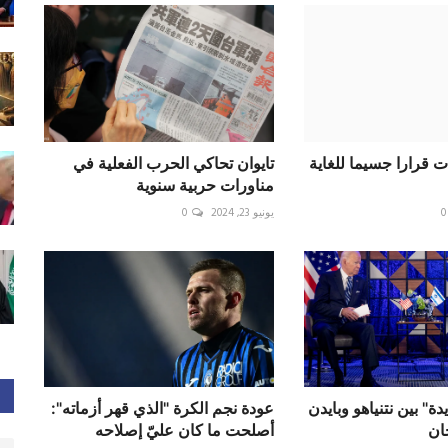
 قرارا جسيما للغاية
تايوان تحاكي الحرب الفعلية في
مناورات حربية سنوية
0
يونيو 23, 2024
0
ة" بين نتنياهو وبايدن
عودة نجم الكرة "الذي قهر أزماته":
ان
أصلحت ما كان عليّ إصلاحه