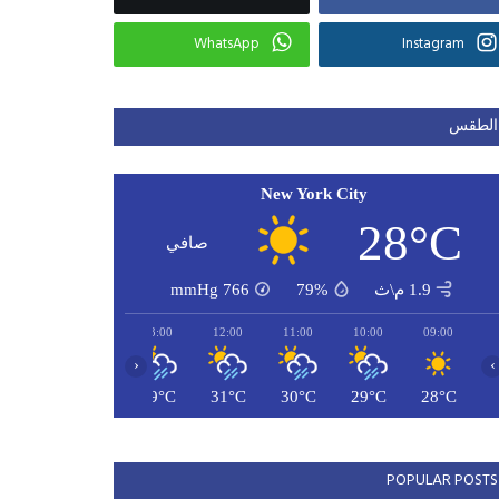
WhatsApp
Instagram
الطقس
New York City
28°C
صافي
1.9 م\ث
79%
766
mmHg
15:00
14:00
13:00
12:00
11:00
10:00
09:00
‹
›
30°C
28°C
29°C
31°C
30°C
29°C
28°C
POPULAR POSTS