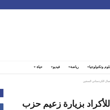
Track all markets on TradingView
لوم وتكنولوجيا
رياضة
فيديو
حياة
عمال الكردستاني السجين
لأكراد بزيارة زعيم حزب