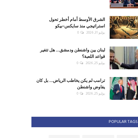
الشرق الأوسط أمام أخطر تحول
استراتيجي منذ سايكس–بيكو
يوليو 31, 2026
0
لبنان بين واشنطن ودمشق... هل تتغير
قواعد اللعبة؟
يوليو 25, 2026
0
ترامب لم يكن يخاطب الرياض... بل كان
يفاوض واشنطن
يوليو 25, 2026
0
POPULAR TAGS