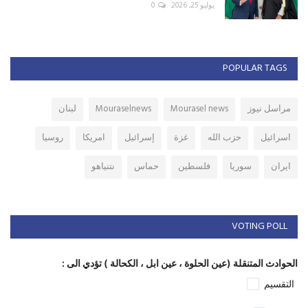
يوليو 25, 2026
0
POPULAR TAGS
مراسل نيوز
Mourasel news
Mouraselnews
لبنان
اسرائيل
حزب الله
غزة
إسرائيل
امريكا
روسيا
ايران
سوريا
فلسطين
حماس
نتنياهو
VOTING POLL
الحوادث المتنقلة (عين الحلوة ، عين ابل ، الكحالة ) تؤدي الى :
التقسيم