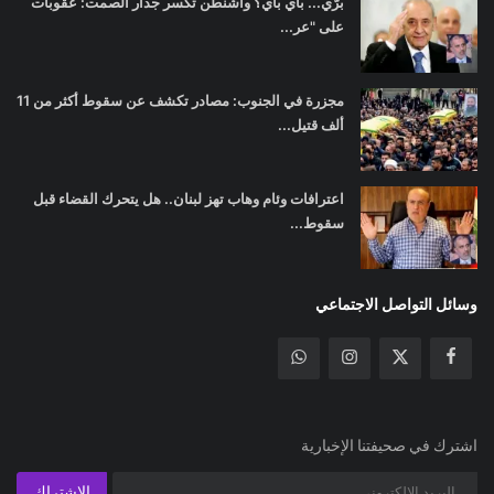
برّي... باي باي؟ واشنطن تكسر جدار الصمت: عقوبات
على "عر...
مجزرة في الجنوب: مصادر تكشف عن سقوط أكثر من 11
ألف قتيل...
اعترافات وئام وهاب تهز لبنان.. هل يتحرك القضاء قبل
سقوط...
وسائل التواصل الاجتماعي
اشترك في صحيفتنا الإخبارية
الإشتراك