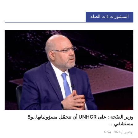
المنشورات ذات الصلة
وزير الصّحة : على UNHCR أن تتحمّل مسؤولياتها..و8
مستشفي...
نوفمبر 3, 2024
0