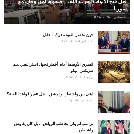
قبل فتح الأبواب لحزب الله... افتحوها لمن وقف مع
سوريا
أغسطس 6, 2026
0
حين تخسر القوة معركة العقل
أغسطس 4, 2026
0
الشرق الأوسط أمام أخطر تحول استراتيجي منذ
سايكس–بيكو
يوليو 31, 2026
0
لبنان بين واشنطن ودمشق... هل تتغير قواعد اللعبة؟
يوليو 25, 2026
0
ترامب لم يكن يخاطب الرياض... بل كان يفاوض
واشنطن