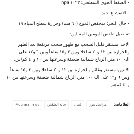
- الضغط الجوي السطحي: ١٠٢٣ hpa
- الانقشاع: جيد
- حال البحر: منخفض الموج (٦٠ سم) وحرارة سطح المياه ١٩
تفاصيل طقس اليومين المقبلين:
الاحد: مستقر قليل السحب مع ظهور سحب مرتفعة بعد الظهر
والحرارة بين ١٢ و٢٠ ساحلا وبين ٣ و١٥ بقاعاً وبين ٦ و١٢ على
الـ١٠٠٠ متر، الرياح شمالية ضعيفة وسرعتها بين ١٠ و٤٠ كم/س.
الاثنين: مستقر وغائم والحرارة بين ١٢ و٢٠ ساحلا وبين ٣ و١٥ بقاعاً
وبين ٦ و١٢ على الـ١٠٠٠ متر، الرياح شمالية ضعيفة وسرعتها بين ١٠
و٤٠ كم/س.
العلامات:
مراسل نيوز
لبنان
حالة الطقس
Mouraselnews