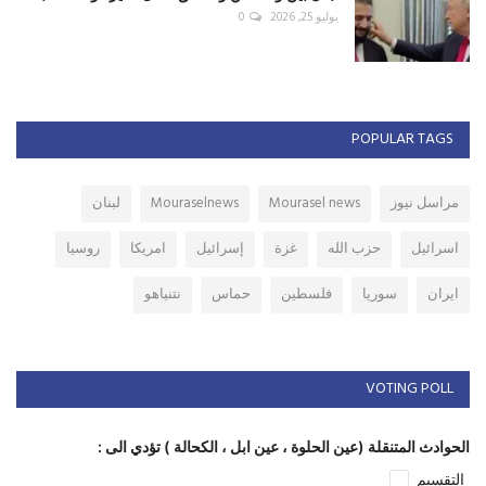
يوليو 25, 2026
0
POPULAR TAGS
مراسل نيوز
Mourasel news
Mouraselnews
لبنان
اسرائيل
حزب الله
غزة
إسرائيل
امريكا
روسيا
ايران
سوريا
فلسطين
حماس
نتنياهو
VOTING POLL
الحوادث المتنقلة (عين الحلوة ، عين ابل ، الكحالة ) تؤدي الى :
التقسيم