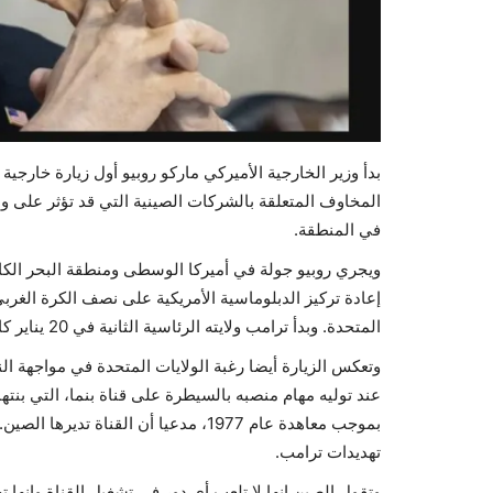
بدأ وزير الخارجية الأميركي ماركو روبيو أول زيارة خارجية
المخاوف المتعلقة بالشركات الصينية التي قد تؤثر على و
في المنطقة.
ويجري روبيو جولة في أميركا الوسطى ومنطقة البحر الكا
إعادة تركيز الدبلوماسية الأمريكية على نصف الكرة الغرب
المتحدة. وبدأ ترامب ولايته الرئاسية الثانية في 20 يناير كانون الثاني.
وتعكس الزيارة أيضا رغبة الولايات المتحدة في مواجهة الن
عند توليه مهام منصبه بالسيطرة على قناة بنما، التي بنتها
بموجب معاهدة عام 1977، مدعيا أن القنا
تهديدات ترامب.
وتقول الصين إنها لا تلعب أي دور في تشغيل القناة وإنها تح