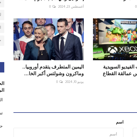
م
0
أغسطس 23, 2024
0
ل
ا
ح
لفيديو السويدية
اليمين المتطرف يتقدم أوروبيا..
س عمالقة القطاع
وماكرون وشولتس أكبر الخا...
يونيو 10, 2024
0
الح
الى
ال
تس
اسم
حر