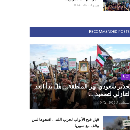
يوليو 3, 2025
0
RECOMMENDED POSTS
كتّابنا
حذير سعودي يهز المنطقة... هل بدأ العد
لتنازلي لتصعيد ...
سطس 7, 2026
0
قبل فتح الأبواب لحزب الله... افتحوها لمن
وقف مع سوريا