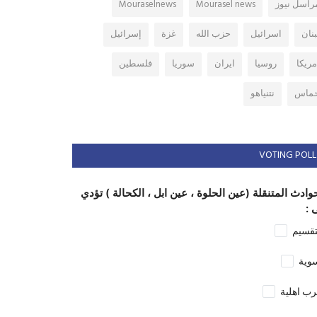
راسل نيوز
Mourasel news
Mouraselnews
بنان
اسرائيل
حزب الله
غزة
إسرائيل
مريكا
روسيا
ايران
سوريا
فلسطين
ماس
نتنياهو
VOTING POLL
وادث المتنقلة (عين الحلوة ، عين ابل ، الكحالة ) تؤدي
 :
تقسيم
وية
ب اهلية