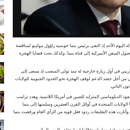
 له اليوم الأحد إذ التقى برئيس بنما خوسيه راؤول مولينو لمناقشة
صول السفن الأميركية إلى قناة بنما، وكذلك بحث قضايا الهجرة
ريبي في أول زيارة خارجية له منذ تولي المنصب إذ يسعى إلى
ي من أجل حشد الدعم لوقف الهجرة نحو الحدود الجنوبية للولايات
فوذ الدبلوماسي المتزايد للصين في أمريكا اللاتينية. وهدد ترامب
 الولايات المتحدة في أوائل القرن العشرين وسلمتها إلى بنما
ة تديرها الصين. وأثارت هذه التعليقات ردود فعل قوية من الرأي العام ورفضت بنما
ترم سيادة بنما واستقلالها فيما يتعلق بالممر المائي.