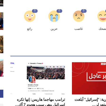
0
0
0
ضحك
غاضب
حزين
رائع
 14 العبرية: "إسرائيل" أبلغت
ترامب مهاجما هاريس: إنها تكره
تعد لر...
إسرائيل وهي سبب هجوم 7 أك...