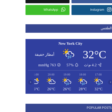
WhatsApp
Instagram
الطقس
New York City
32°C
أمطار خفيفة
4.2 م\ث
57%
763
mmHg
23:00
22:00
21:00
20:00
19:00
18:00
17:00
‹
›
26°C
26°C
26°C
26°C
26°C
28°C
32°C
POPULAR POSTS