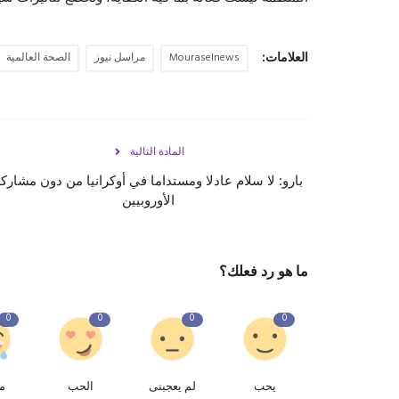
العلامات:
Mouraselnews
مراسل نيوز
الصحة العالمية
المادة التالية
بارو: لا سلام عادلا ومستداما في أوكرانيا من دون مشارك
الأوروبيين
ما هو رد فعلك؟
0
0
0
0
يحب
لم يعجبنى
الحب
م