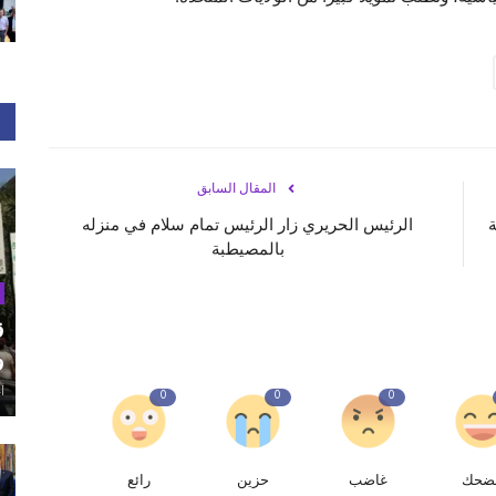
المقال السابق
ة
الرئيس الحريري زار الرئيس تمام سلام في منزله
بالمصيطبة
ق
و
أغ
0
0
0
ضحك
غاضب
حزين
رائع