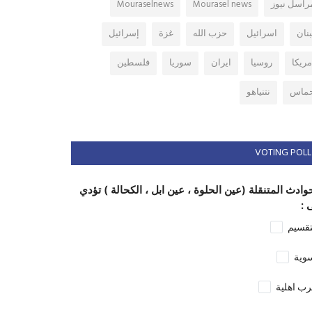
راسل نيوز
Mourasel news
Mouraselnews
بنان
اسرائيل
حزب الله
غزة
إسرائيل
مريكا
روسيا
ايران
سوريا
فلسطين
ماس
نتنياهو
VOTING POLL
وادث المتنقلة (عين الحلوة ، عين ابل ، الكحالة ) تؤدي
 :
تقسيم
وية
ب اهلية