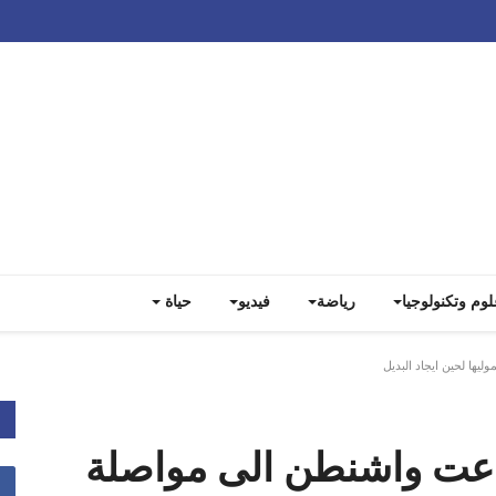
Track all markets on TradingView
لوم وتكنولوجيا
رياضة
فيديو
حياة
يها لحين ايجاد البديل
دعت واشنطن الى مواصلة