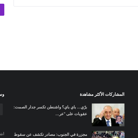
المشاركات الأكثر مشاهدة
وسا
برّي... باي باي؟ واشنطن تكسر جدار الصمت:
عقوبات على "عر...
اشت
مجزرة في الجنوب: مصادر تكشف عن سقوط