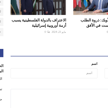
م
ل
لأوبك: ذروة الطلب
الاعتراف بالدولة الفلسطينية يسبب
ا
ست في الأفق
أزمة أوروبية إسرائيلية
ح
مايو 23, 2024
0
اسم
الح
الى
ال
تس
حر