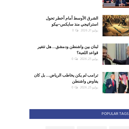
الشرق الأوسط أمام أخطر تحول
استراتيجي منذ سايكس–بيكو
يوليو 31, 2026
0
لبنان بين واشنطن ودمشق... هل تتغير
قواعد اللعبة؟
يوليو 25, 2026
0
ترامب لم يكن يخاطب الرياض... بل كان
يفاوض واشنطن
يوليو 25, 2026
0
POPULAR TAGS