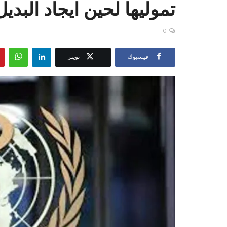
تموليها لحين ايجاد البديل
0
فيسبوك
تويتر