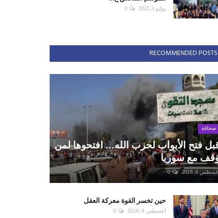
يوليو 3, 2025
0
RECOMMENDED POSTS
صحافة
بل فتح الأبواب لحزب الله... افتحوها لمن
قف مع سوريا
سطس 6, 2026
0
حين تخسر القوة معركة العقل
أغسطس 4, 2026
0