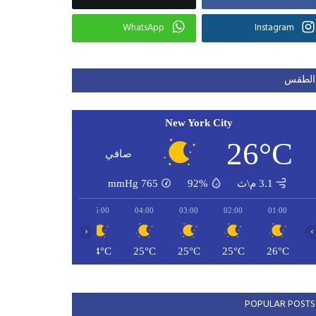
WhatsApp
Instagram
الطقس
New York City
26°C
صافي
3.1 م\ث
92%
765
mmHg
07:00
06:00
05:00
04:00
03:00
02:00
01:00
‹
›
24°C
24°C
24°C
25°C
25°C
25°C
26°C
POPULAR POSTS