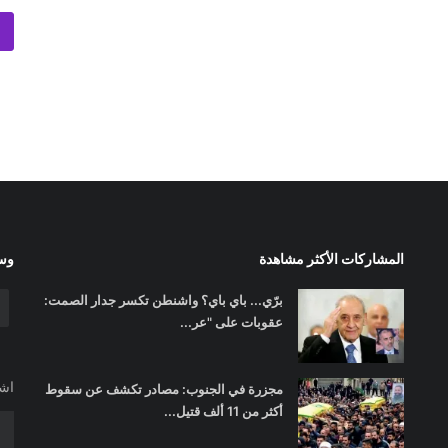
المشاركات الأكثر مشاهدة
وسا
برّي... باي باي؟ واشنطن تكسر جدار الصمت:
عقوبات على "عر...
اشت
مجزرة في الجنوب: مصادر تكشف عن سقوط
أكثر من 11 ألف قتيل...