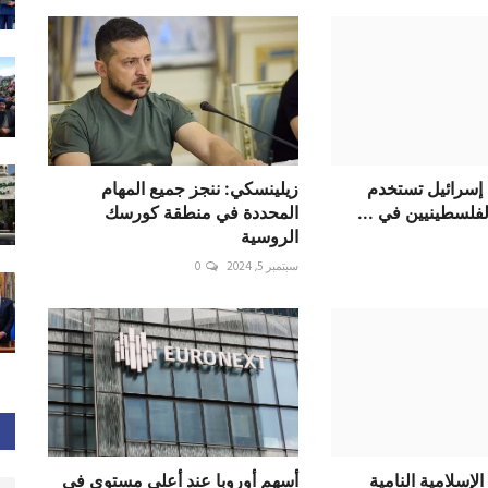
 إسرائيل تستخدم
زيلينسكي: ننجز جميع المهام
لفلسطينيين في ...
المحددة في منطقة كورسك
الروسية
سبتمبر 5, 2024
0
الإسلامية النامية
أسهم أوروبا عند أعلى مستوى في