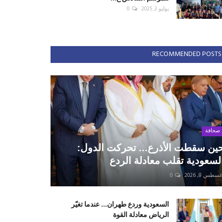
يوليو 3, 2025
0
RECOMMENDED POSTS
صحافة
ين سقطت الأذرع... تحركت الدول:
لسعودية تقلب معادلة الردع
سطس 8, 2026
0
السعودية وردع طهران... عندما تغيّر
الرياض معادلة القوة