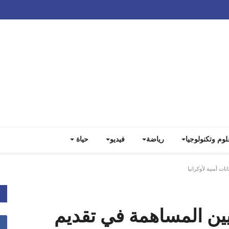
Track all markets on TradingView
لوم وتكنولوجيا
رياضة
فيديو
حياة
ت أمنية لأوكرانيا
يين المساهمة في تقديم