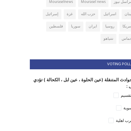
راسل نيوز
Mourasel news
Mouraselnews
بنان
اسرائيل
حزب الله
غزة
إسرائيل
مريكا
روسيا
ايران
سوريا
فلسطين
ماس
نتنياهو
VOTING POLL
وادث المتنقلة (عين الحلوة ، عين ابل ، الكحالة ) تؤدي
 :
تقسيم
وية
ب اهلية