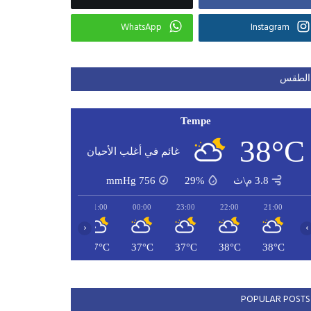
WhatsApp
Instagram
الطقس
Tempe
38°C
غائم في أغلب الأحيان
3.8 م\ث
29%
756
mmHg
03:00
02:00
01:00
00:00
23:00
22:00
21:00
‹
›
35°C
36°C
37°C
37°C
37°C
38°C
38°C
POPULAR POSTS