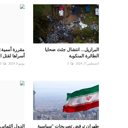
البرازيل… انتشال جثث ضحايا
مقررة أممية:
الطائرة المنكوبة
أسراها لقتل ا
أغسطس 11, 2024
0
يونيو 9, 2024
0
طهران ترفض تصريحات "سياسية
الدول الثماني 