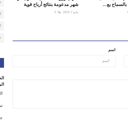
م
بالسماح بع...
شهر مدعومة بنتائج أرباح قوية
مايو 7, 2024
0
ل
ا
ح
اسم
الح
الى
ال
تس
حر