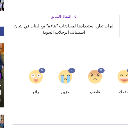
المقال السابق
إيران تعلن استعدادها لمحادثات "بناءة" مع لبنان في شأن
استئناف الرحلات الجوية
0
0
0
ح
ا
ضحك
غاضب
حزين
رائع
أغ