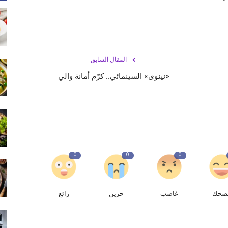
المقال السابق
«نينوى» السينمائي.. كرّم أمانة والي
0
0
0
ضحك
غاضب
حزين
رائع