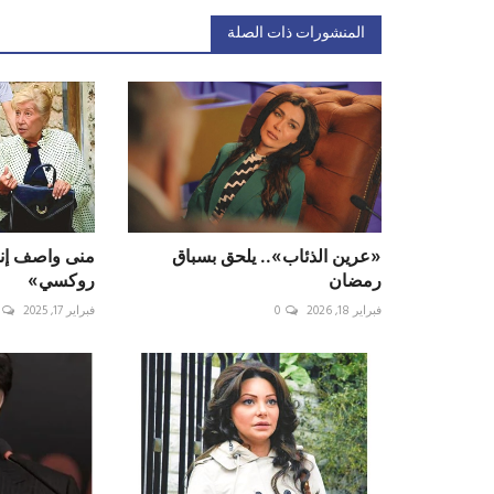
المنشورات ذات الصلة
«عرين الذئاب».. يلحق بسباق
منى واصف إنج
رمضان
روكسي»
فبراير 18, 2026
0
فبراير 17, 2025