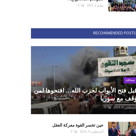
يوليو 3, 2025
0
RECOMMENDED POSTS
صحافة
بل فتح الأبواب لحزب الله... افتحوها لمن
قف مع سوريا
سطس 6, 2026
0
حين تخسر القوة معركة العقل
أغسطس 4, 2026
0