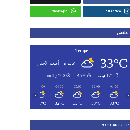
WhatsApp
Instagram
الطقس
Tempe
33°C
غائم في أغلب الأحيان
1.7 م\ث
45%
760
mmHg
07:00
06:00
05:00
04:00
03:00
02:00
01:00
‹
›
31°C
31°C
31°C
32°C
32°C
33°C
33°C
POPULAR POSTS