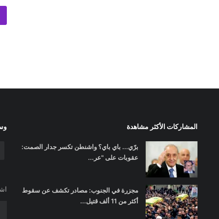
المشاركات الأكثر مشاهدة
وسا
برّي... باي باي؟ واشنطن تكسر جدار الصمت:
عقوبات على "عر...
اشت
مجزرة في الجنوب: مصادر تكشف عن سقوط
أكثر من 11 ألف قتيل...