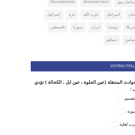
راسل نيوز
Mourasel news
Mouraselnews
بنان
اسرائيل
حزب الله
غزة
إسرائيل
مريكا
روسيا
ايران
سوريا
فلسطين
ماس
نتنياهو
VOTING POLL
وادث المتنقلة (عين الحلوة ، عين ابل ، الكحالة ) تؤدي
 :
تقسيم
وية
ب اهلية