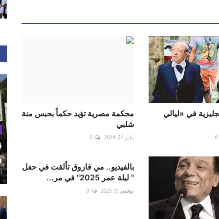
ليزية في «ليالي
محكمة مصرية تؤيد حكماً بحبس منة
شلبي
0
مايو 24, 2024
0
ق
و
بالفيديو.. مي فاروق تألقت في حفل
أغ
" ليلة عمر 2025" في مر...
نوفمبر 10, 2025
0