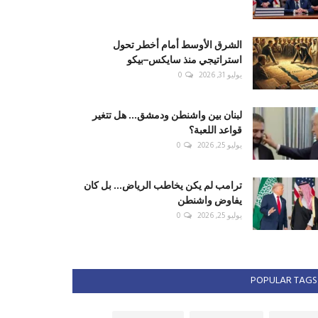
الشرق الأوسط أمام أخطر تحول
استراتيجي منذ سايكس–بيكو
يوليو 31, 2026
0
لبنان بين واشنطن ودمشق... هل تتغير
قواعد اللعبة؟
يوليو 25, 2026
0
ترامب لم يكن يخاطب الرياض... بل كان
يفاوض واشنطن
يوليو 25, 2026
0
POPULAR TAGS