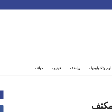
Track all markets on TradingView
لوم وتكنولوجيا
رياضة
فيديو
حياة
مكثف