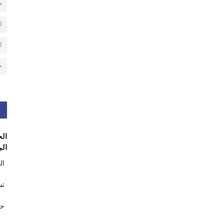
م
ل
ا
ح
الح
الى
ال
تس
حر