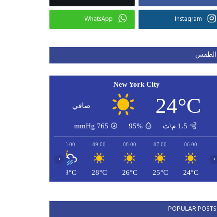
WhatsApp
Instagram
الطقس
New York City
24°C
صافي
1.5 م\ث
95%
765
mmHg
12:00
11:00
10:00
09:00
08:00
07:00
06:00
‹
›
31°C
30°C
29°C
28°C
26°C
25°C
24°C
POPULAR POSTS