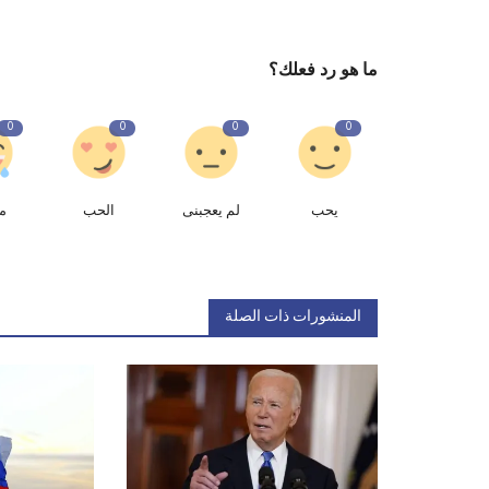
ما هو رد فعلك؟
0
0
0
0
يحب
لم يعجبنى
الحب
م
المنشورات ذات الصلة