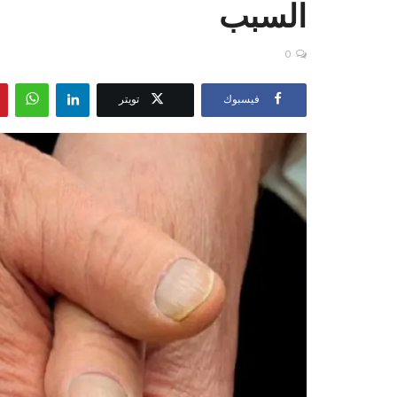
السبب
0
فيسبوك
تويتر