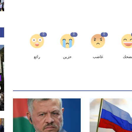
0
0
0
ضحك
غاضب
حزين
رائع
ق
و
أغ