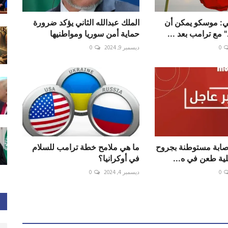
 موسكو يمكن أن
الملك عبدالله الثاني يؤكد ضرورة
" مع ترامب بعد ...
حماية أمن سوريا ومواطنيها
0
ديسمبر 9, 2024
0
إصابة مستوطنة بجروح
ما هي ملامح خطة ترامب للسلام
ة طعن في ه...
في أوكرانيا؟
0
ديسمبر 4, 2024
0