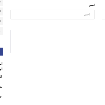
م
اسم
ل
ا
ح
الح
الى
ال
تس
حر