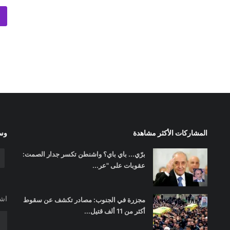
المشاركات الأكثر مشاهدة
وسا
برّي... باي باي؟ واشنطن تكسر جدار الصمت:
عقوبات على "عر...
اشت
مجزرة في الجنوب: مصادر تكشف عن سقوط
أكثر من 11 ألف قتيل...