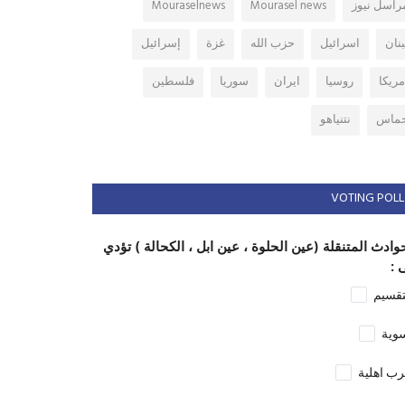
راسل نيوز
Mourasel news
Mouraselnews
بنان
اسرائيل
حزب الله
غزة
إسرائيل
مريكا
روسيا
ايران
سوريا
فلسطين
ماس
نتنياهو
VOTING POLL
وادث المتنقلة (عين الحلوة ، عين ابل ، الكحالة ) تؤدي
 :
تقسيم
وية
ب اهلية