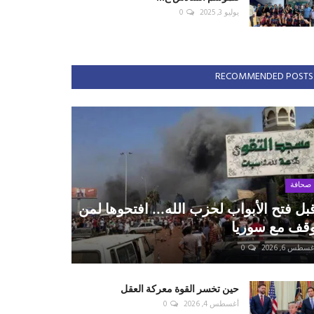
يوليو 3, 2025
0
RECOMMENDED POSTS
صحافة
بل فتح الأبواب لحزب الله... افتحوها لمن
قف مع سوريا
سطس 6, 2026
0
حين تخسر القوة معركة العقل
أغسطس 4, 2026
0