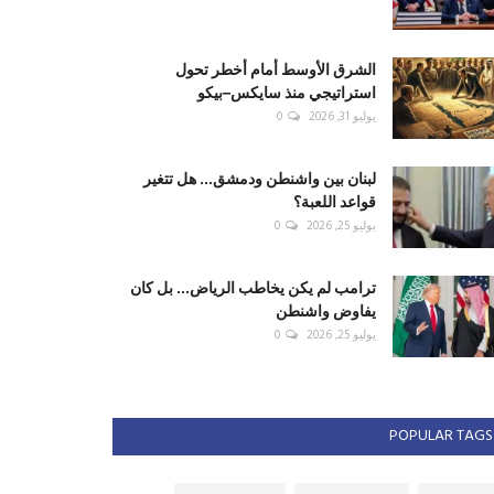
الشرق الأوسط أمام أخطر تحول
استراتيجي منذ سايكس–بيكو
يوليو 31, 2026
0
لبنان بين واشنطن ودمشق... هل تتغير
قواعد اللعبة؟
يوليو 25, 2026
0
ترامب لم يكن يخاطب الرياض... بل كان
يفاوض واشنطن
يوليو 25, 2026
0
POPULAR TAGS