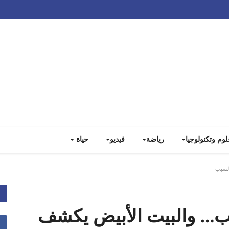
Track all markets on TradingView
لوم وتكنولوجيا
رياضة
فيديو
حياة
السبب
مب… والبيت الأبيض يكشف