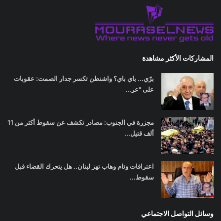
المشاركات الأكثر مشاهدة
برّي... باي باي؟ واشنطن تكسر جدار الصمت: عقوبات
على "عر...
مجزرة في الجنوب: مصادر تكشف عن سقوط أكثر من 11
ألف قتيل...
اعترافات وئام وهاب تهز لبنان.. هل يتحرك القضاء قبل
سقوط...
وسائل التواصل الاجتماعي