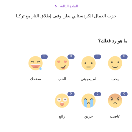
المادة التالية
ما هو رد فعلك؟
0
0
0
0
يحب
لم يعجبنى
الحب
مضحك
0
0
0
غاضب
حزين
رائع