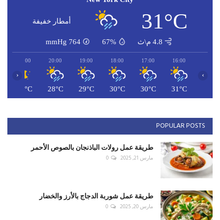
31°C
أمطار خفيفة
4.8 م\ث
67%
764
mmHg
21:00
20:00
19:00
18:00
17:00
16:00
‹
›
C
27°C
28°C
29°C
30°C
30°C
31°C
POPULAR POSTS
طريقة عمل رولات الباذنجان بالصوص الأحمر
مارس 21, 2025
0
طريقة عمل شوربة الدجاج بالأرز والخضار
مارس 20, 2025
0