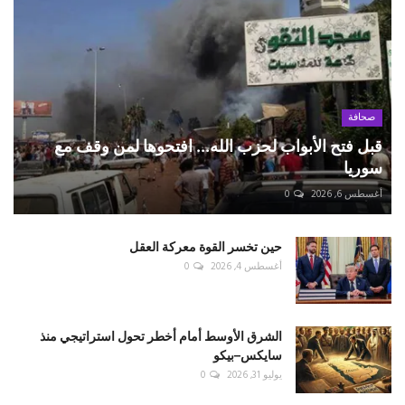
صحافة
قبل فتح الأبواب لحزب الله... افتحوها لمن وقف مع
سوريا
أغسطس 6, 2026
0
حين تخسر القوة معركة العقل
أغسطس 4, 2026
0
الشرق الأوسط أمام أخطر تحول استراتيجي منذ
سايكس–بيكو
يوليو 31, 2026
0