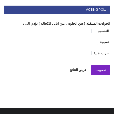
VOTING POLL
الحوادث المتنقلة (عين الحلوة ، عين ابل ، الكحالة ) تؤدي الى :
التقسيم
تسوية
حرب اهلية
تصويت
عرض النتائج