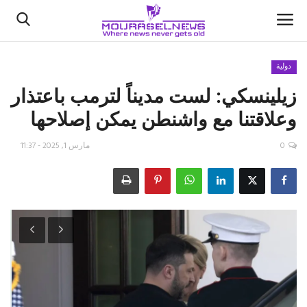
دولية
زيلينسكي: لست مديناً لترمب باعتذار
الأخبار
وعلاقتنا مع واشنطن يمكن إصلاحها
كتّابنا
0
مارس 1, 2025 - 11:37
السعودية
اقتصاد
علوم وتكنولوجيا
رياضة
فيديو