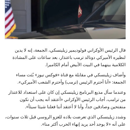
حياة
قال الرئيس الأوكراني فولوديمير زيلينسكي، الجمعة، إنه لا يدين
لنظيره الأميركي دونالد ترمب باعتذار، بعد ساعات على المشادة
الكلامية بينهما في البيت الأبيض أمام الكاميرا.
وأضاف زيلينسكي في مقابلة مع قناة «فوكس نيوز» بُثت مساء
الجمعة: «أنا أحترم الرئيس (ترمب) وأحترم الشعب الأميركي».
وعندما سأل مذيع البرنامج زيلينسكي إن كان على استعداد للاعتذار
من ترامب، أجاب الرئيس الأوكراني «أعتقد أنه يجب أن نكون
منفتحين وصادقين جداً، وأنا لا أعتقد أننا فعلنا شيئا سيئاً».
وشدد زيلينسكي الذي تعرضت بلاده للغزو الروسي قبل ثلاث سنوات،
على أنه «لا يوجد أحد يريد إنهاء الحرب أكثر منا».