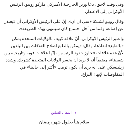
وفي وقت لاحق، دعا وزير الخارجية الأميركي ماركو روبيو، الرئيس
الأوكراني إلى الاعتذار.
وقال روبيو لشبكة «سي ان ان»، إنّ على الرئيس الأوكراني أن «يعتذر
عن إضاعة وقتنا من أجل اجتماع كان سينتهي بهذه الطريقة».
واعتبر الرئيس الأوكراني، أنّ علاقة كييف بالولايات المتحدة يمكن
«بالطبع» إنقاذها، وقال: «يمكن بالطبع إصلاح العلاقات بين البلدين
لأنّ هذه علاقات تتجاوز حدود الرئيسَين، إنّها علاقات قوية وتاريخية بين
شعبينا»، مضيفاً أنه لا يريد أن يخسر الولايات المتحدة كشريك. وشدد
زيلينسكي على أنه يريد أن يكون ترمب «أكثر إلى جانبنا» في
المفاوضات لإنهاء النزاع.
المقال السابق
سلام هنأ بحلول شهر رمضان