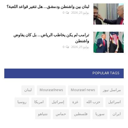
لبنان بين واشنطن ودمشق... هل تتغير قواعد اللعبة؟
يوليو 25, 2026
0
ترامب لم يكن يخاطب الرياض... بل كان يفاوض
واشنطن
يوليو 25, 2026
0
POPULAR TAGS
مراسل نيوز
Mourasel news
Mouraselnews
لبنان
اسرائيل
حزب الله
غزة
إسرائيل
امريكا
روسيا
ايران
سوريا
فلسطين
حماس
نتنياهو