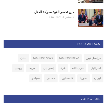
حين تخسر القوة معركة العقل
أغسطس 4, 2026
0
POPULAR TAGS
مراسل نيوز
Mourasel news
Mouraselnews
لبنان
اسرائيل
حزب الله
غزة
إسرائيل
امريكا
روسيا
ايران
سوريا
فلسطين
حماس
نتنياهو
VOTING POLL