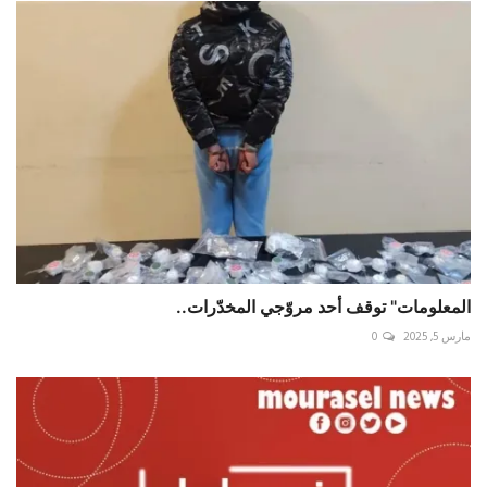
المعلومات" توقف أحد مروّجي المخدّرات..
مارس 5, 2025
0