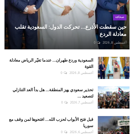
صحافة
حين سقطت الأذرع... تحركت الدول: السعودية تقلب
معادلة الردع
أغسطس 8, 2026
0
السعودية وردع طهران... عندما تغيّر الرياض معادلة
القوة
أغسطس 8, 2026
0
تحذير سعودي يهز المنطقة... هل بدأ العد التنازلي
لتصعيد ...
أغسطس 7, 2026
0
قبل فتح الأبواب لحزب الله... افتحوها لمن وقف مع
سوريا
أغسطس 6, 2026
0