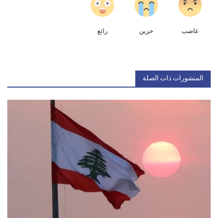
غاضب
حزين
رائع
المنشورات ذات الصلة