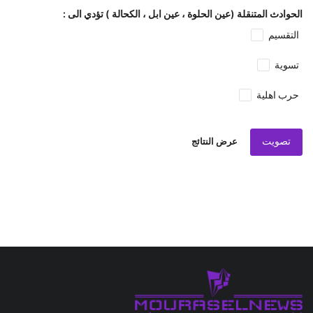
الحوادث المتنقلة (عين الحلوة ، عين ابل ، الكحالة ) تؤدي الى :
التقسيم
تسوية
حرب اهلية
تصويت
عرض النتائج