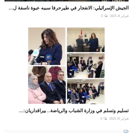
الجيش الإسرائيلي: الانفجار في طيرحرفا سببه عبوة ناسفة ل...
فبراير 8, 2025
0
تسليم وتسلم في وزارة الشباب والرياضة.. ⁧‫بيراقداريان‬⁩:...
فبراير 13, 2025
0