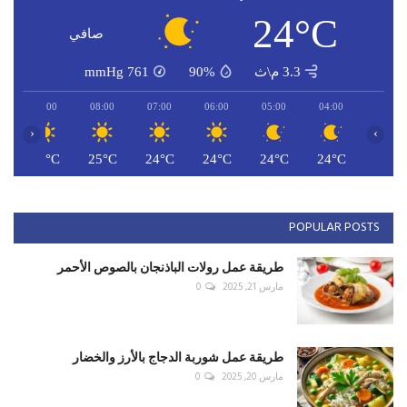
24°C
صافي
3.3 م\ث
90%
761
mmHg
09:00
08:00
07:00
06:00
05:00
04:00
‹
›
C
27°C
25°C
24°C
24°C
24°C
24°C
POPULAR POSTS
طريقة عمل رولات الباذنجان بالصوص الأحمر
مارس 21, 2025
0
طريقة عمل شوربة الدجاج بالأرز والخضار
مارس 20, 2025
0