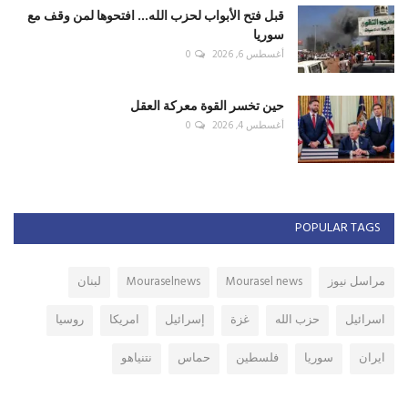
قبل فتح الأبواب لحزب الله... افتحوها لمن وقف مع
سوريا
أغسطس 6, 2026
0
حين تخسر القوة معركة العقل
أغسطس 4, 2026
0
POPULAR TAGS
مراسل نيوز
Mourasel news
Mouraselnews
لبنان
اسرائيل
حزب الله
غزة
إسرائيل
امريكا
روسيا
ايران
سوريا
فلسطين
حماس
نتنياهو