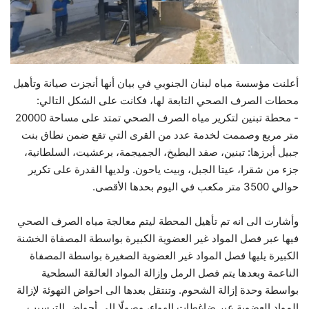
حياة
أعلنت مؤسسة مياه لبنان الجنوبي في بيان أنها أنجزت صيانة وتأهيل
محطات الصرف الصحي التابعة لها، فكانت على الشكل التالي:
- محطة تبنين لتكرير مياه الصرف الصحي تمتد على مساحة 20000
متر مربع وصممت لخدمة عدد من القرى التي تقع ضمن نطاق بنت
جبيل أبرزها: تبنين، صفد البطيخ، الجميجمة، برعشيت، السلطانية،
جزء من شقرا، عيتا الجبل، وبيت ياحون. ولديها القدرة على تكرير
حوالي 3500 متر مكعب في اليوم بحدها الأقصى.
وأشارت الى انه تم تأهيل المحطة ليتم معالجة مياه الصرف الصحي
فيها عبر فصل المواد غير العضوية الكبيرة بواسطة المصفاة الخشنة
الكبيرة يليها فصل المواد غير العضوية الصغيرة بواسطة المصفاة
الناعمة وبعدها يتم فصل الرمل وإزالة المواد العالقة السطحية
بواسطة وحدة إزالة الشحوم. وتنتقل بعدها الى احواض التهوئة لإزالة
المواد العضوية عبر ضاغطات الهواء، وصولًا الى أحواض الترسيب