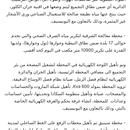
الدائرية أي ضمن نطاق التجميع ليتم وضعها في اقنية خزان الكلور،
حيث ينتج عنها مياه نظيفة صالحة للاستعمال الصناعي وري الأشجار
غير المثمرة، وذلك بالتعاون مع اليونيسيف.
- محطة معالجة الشرقية لتكرير مياه الصرف الصحي والتي تخدم
حوالى 17 بلدة ضمن نطاق النبطية وجوارها (تول وجوارها)، ولديها
القدرة على تكرير 10900 متر مكعب في اليوم كحد أقصى.
وتم تأهيل اللوحة الكهربائية في المحطة لتشغيل المضخة من بئر
التجميع الى مصافي المحطة الرئيسية، تأهيل الخزان والدائرة
الكهربائية لنظام فصل الرمل، صيانة نظام فصل الاوساخ الدقيقة،
تزويد المحطة بمولد 600 Kva، تأهيل شبكة المازوت والحساسات
والمضخات، صيانة وتأهيل منظومة السكادا وتحديثها، تأمين حساسات
وعدادات للمحطة، انشاء غرفة تحكم والغرفة الكهربائية الخاصة
بالبئر، وذلك بالتعاون مع اليونيسيف.
- محطة سينيق تم تأهيل محطات الرفع على الخط الساحلي لمدينة
صيدا عبر تأهيل مضخات محطتي المسلخ والمينا، كما لوحات التحكم