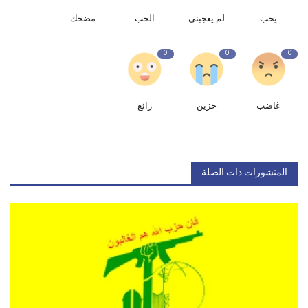
يحب
لم يعجبنى
الحب
مضحك
0
0
0
غاضب
حزين
رائع
المنشورات ذات الصلة