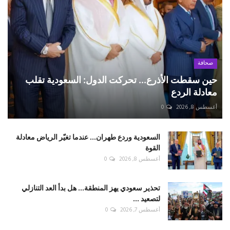
صحافة
حين سقطت الأذرع... تحركت الدول: السعودية تقلب
معادلة الردع
أغسطس 8, 2026
0
السعودية وردع طهران... عندما تغيّر الرياض معادلة
القوة
أغسطس 8, 2026
0
تحذير سعودي يهز المنطقة... هل بدأ العد التنازلي
لتصعيد ...
أغسطس 7, 2026
0