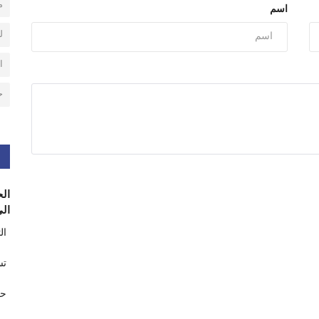
م
اسم
ل
ا
ح
الح
الى
ال
تس
حر