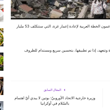
أكّد وزراء خارجية فرنسا وألمانيا وإيطاليا وبريطانيا أنّهم يدعمون الخطة العربية لإعادة إعمار غزة، التي ستتكلف 53 مليار
غزة وتتعهد، إذا تم تطبيقها، بتحسين سريع ومستدام للظروف
المقال السابق
وزيرة خارجية الاتحاد الأوروبيّ: بوتين لا يبدي أيّ اهتمام
بالسّلام في أوكرانيا