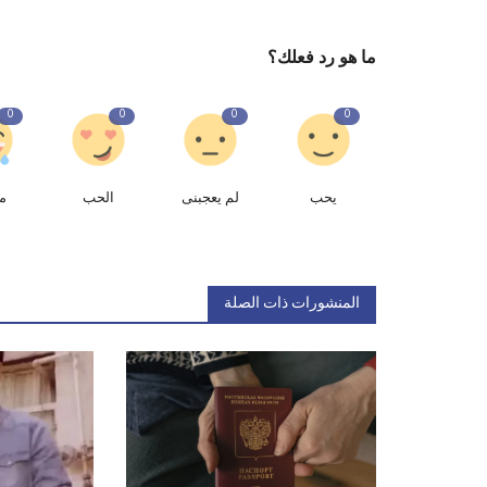
ما هو رد فعلك؟
0
0
0
0
يحب
لم يعجبنى
الحب
م
المنشورات ذات الصلة