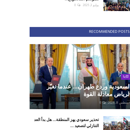
يوليو 3, 2025
0
RECOMMENDED POSTS
كتّابنا
لسعودية وردع طهران... عندما تغيّر
لرياض معادلة القوة
سطس 8, 2026
0
تحذير سعودي يهز المنطقة... هل بدأ العد
التنازلي لتصعيد ...