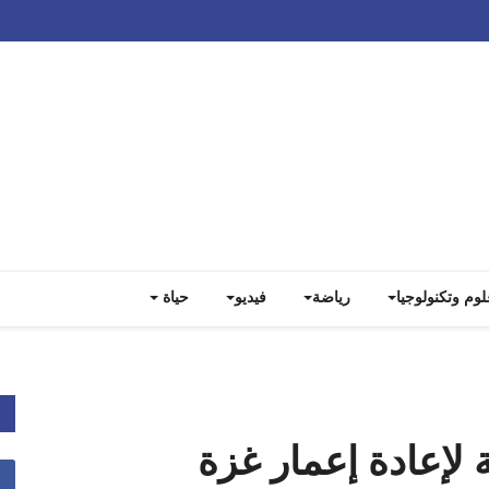
Track all markets on TradingView
لوم وتكنولوجيا
رياضة
فيديو
حياة
 لإعادة إعمار غزة