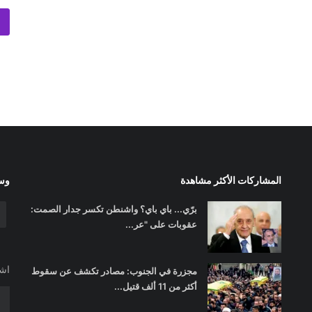
المشاركات الأكثر مشاهدة
وسا
برّي... باي باي؟ واشنطن تكسر جدار الصمت:
عقوبات على "عر...
اشت
مجزرة في الجنوب: مصادر تكشف عن سقوط
أكثر من 11 ألف قتيل...