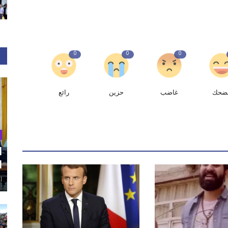
0
0
0
ضحك
غاضب
حزين
رائع
ا
ا
أغ