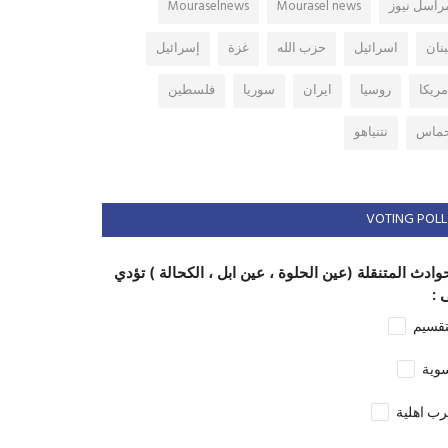
راسل نيوز
Mourasel news
Mouraselnews
بنان
اسرائيل
حزب الله
غزة
إسرائيل
مريكا
روسيا
ايران
سوريا
فلسطين
ماس
نتنياهو
VOTING POLL
وادث المتنقلة (عين الحلوة ، عين ابل ، الكحالة ) تؤدي
 :
تقسيم
وية
ب اهلية