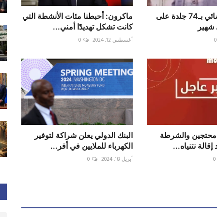
تنفيذ حكم قضائي بـ74 جلدة على
ماكرون: أحبطنا مئات الأنشطة التي
 شهير
كانت تشكل تهديدًا أمني...
0
أغسطس 12, 2024
0
 محتجين والشرطة
البنك الدولي يعلن شراكة لتوفير
إقالة نتنياه...
الكهرباء للملايين في أفر...
0
أبريل 18, 2024
0