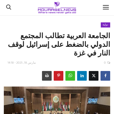
دولية
‏الجامعة العربية تطالب المجتمع
الأخبار
الدولي بالضغط على إسرائيل لوقف
كتّابنا
النار في غزة
السعودية
0
مارس 18, 2025 - 14:18
اقتصاد
علوم وتكنولوجيا
رياضة
فيديو