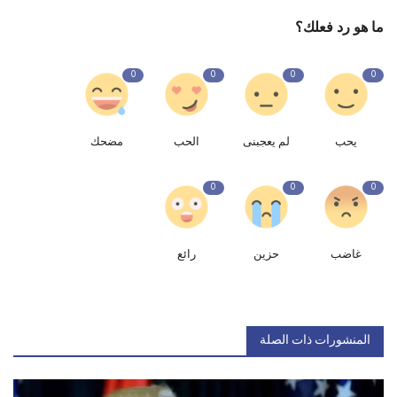
ما هو رد فعلك؟
0
0
0
0
يحب
لم يعجبنى
الحب
مضحك
0
0
0
غاضب
حزين
رائع
المنشورات ذات الصلة