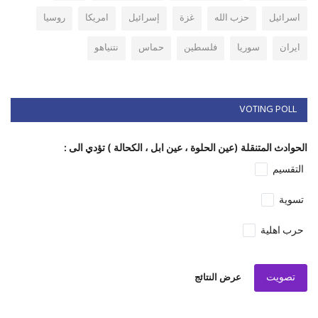
اسرائيل
حزب الله
غزة
إسرائيل
امريكا
روسيا
ايران
سوريا
فلسطين
حماس
نتنياهو
VOTING POLL
الحوادث المتنقلة (عين الحلوة ، عين ابل ، الكحالة ) تؤدي الى :
التقسيم
تسوية
حرب اهلية
تصويت
عرض النتائج