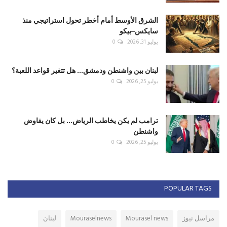
الشرق الأوسط أمام أخطر تحول استراتيجي منذ
سايكس–بيكو
يوليو 31, 2026
0
لبنان بين واشنطن ودمشق... هل تتغير قواعد اللعبة؟
يوليو 25, 2026
0
ترامب لم يكن يخاطب الرياض... بل كان يفاوض
واشنطن
يوليو 25, 2026
0
POPULAR TAGS
مراسل نيوز
Mourasel news
Mouraselnews
لبنان