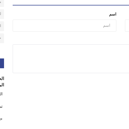
م
ل
اسم
ا
ح
الح
الى
ال
تس
حر