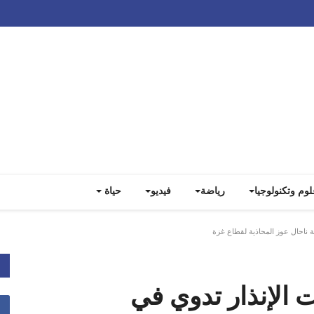
Track all markets on TradingView
لوم وتكنولوجيا
رياضة
فيديو
حياة
حال عوز المحاذية لقطاع ‎غزة
 الإنذار تدوي في