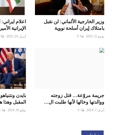
وزير الخارجية الألماني: لن نقبل
اعلام ايراني: 
بامتلاك إيران أسلحة نووية
الإيرانية الأمي
يونيو 12, 2025
0
أبريل 26, 2025
جريمة مروّعة... قتل زوجته
بايدن ونتنياهو
ووالدتها وخالها لأنها طلبت ال...
المقبل وهذا هو
أبريل 7, 2024
0
يوليو 19, 2024
0