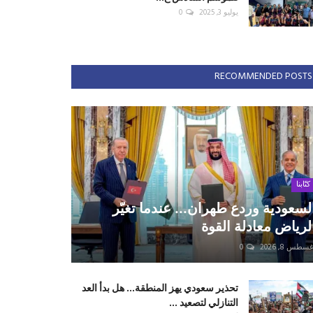
يوليو 3, 2025
0
RECOMMENDED POSTS
كتّابنا
لسعودية وردع طهران... عندما تغيّر
لرياض معادلة القوة
سطس 8, 2026
0
تحذير سعودي يهز المنطقة... هل بدأ العد
التنازلي لتصعيد ...