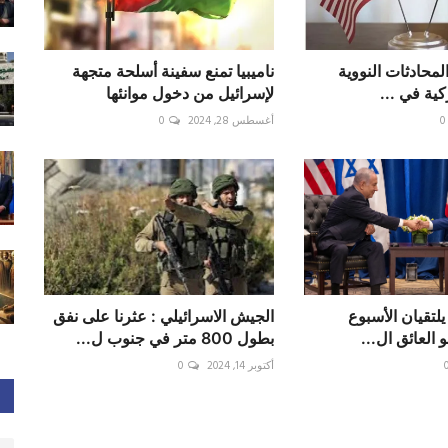
المحادثات النووية
ناميبيا تمنع سفينة أسلحة متجهة
ركية في ...
لإسرائيل من دخول موانئها
0
أغسطس 28, 2024
0
 يلتقيان الأسبوع
الجيش الاسرائيلي : عثرنا على نفق
 العائق ال...
بطول 800 متر في جنوب ل...
أكتوبر 14, 2024
0