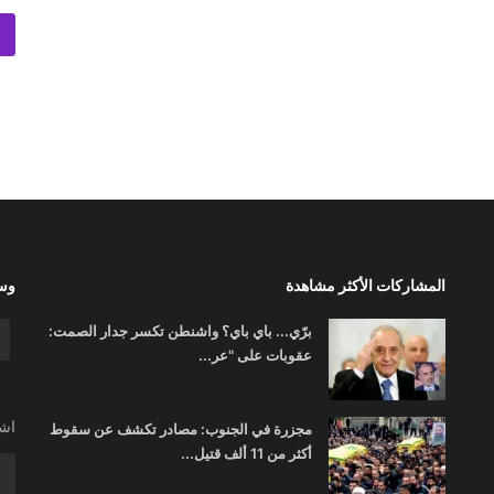
المشاركات الأكثر مشاهدة
وسا
برّي... باي باي؟ واشنطن تكسر جدار الصمت:
عقوبات على "عر...
اشت
مجزرة في الجنوب: مصادر تكشف عن سقوط
أكثر من 11 ألف قتيل...