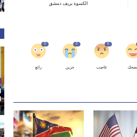
الكسوة بريف دمشق
0
0
0
ضحك
غاضب
حزين
رائع
ا
ا
أغ