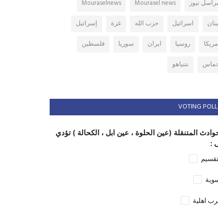
راسل نيوز
Mourasel news
Mouraselnews
بنان
اسرائيل
حزب الله
غزة
إسرائيل
مريكا
روسيا
ايران
سوريا
فلسطين
ماس
نتنياهو
VOTING POLL
وادث المتنقلة (عين الحلوة ، عين ابل ، الكحالة ) تؤدي
 :
تقسيم
وية
ب اهلية