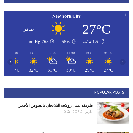
New York City
27°C
صافي
1.5 م\ث
55%
763
mmHg
14:00
13:00
12:00
11:00
10:00
09:00
‹
›
C
33°C
32°C
31°C
30°C
29°C
27°C
POPULAR POSTS
طريقة عمل رولات الباذنجان بالصوص الأحمر
مارس 21, 2025
0