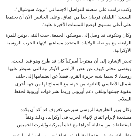
وكتب ترامب على منصته للتواصل الاجتماعي "تروث سوشيال"،
السبت: "البلدان قريبان جداً من اتفاق، وعلى الجانبين الآن أن يجتمعا
على أعلى مستوى لوضع اللمسات الأخيرة عليه".
وكان ويتكوف قد وصل إلى موسكو، الجمعة، حيث التقى بوتين للمرة
الرابعة، مع مواصلة الولايات المتحدة مساعيها لإنهاء الحرب الروسية
الأوكرانية.
تجدر الإشارة إلى أن مقترحاً أميركياً كان قد طُرح وهو قيد البحث،
ويقضي بتخلي كييف عن بعض الأراضي الأوكرانية التي تسيطر عليها
روسيا، لا سيما شبه جزيرة القرم، فضلاً عن انضمامها إلى حلف
شمال الأطلسي (الناتو)، من جهة، مع السماح لها من جهة أخرى
بتقوية جيشها وتلقي دعم أوروبي وربما نشر قوات أوروبية لحفظ
السلام.
وكان وزير الخارجية الروسي سيرغي لافروف قد أكد أن بلاده
مستعدة لإبرام اتفاق لإنهاء الحرب في أوكرانيا، وذلك وفقاً
لمقتطفات من مقابلة أجراها مع قناة أميركية ونُشرت الخميس.
وقال لافروف في هذه المقابلة عبر قناة "سي بي إس" إن الرئيس