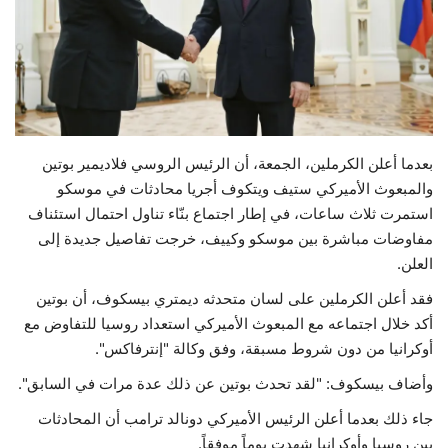
حياة
بعدما أعلن الكرملين، الجمعة، أن الرئيس الروسي فلاديمير بوتين
والمبعوث الأميركي ستيف ويتكوف أجريا محادثات في موسكو
استمرت ثلاث ساعات، في إطار اجتماع بنّاء تناول احتمال استئناف
مفاوضات مباشرة بين موسكو وكييف، خرجت تفاصيل جديدة إلى
العلن.
فقد أعلن الكرملين على لسان متحدثه ديمتري بيسكوف، أن بوتين
أكد خلال اجتماعه مع المبعوث الأميركي استعداد روسيا للتفاوض مع
أوكرانيا من دون شروط مسبقة، وفق وكالة "إنترفاكس".
وأضاف بيسكوف: "لقد تحدث بوتين عن ذلك عدة مرات في السابق".
جاء ذلك بعدما أعلن الرئيس الأميركي دونالد ترامب أن المحادثات
بين روسيا وأوكرانيا شهدت يوماً موفقاً.