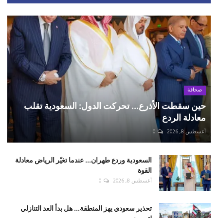
صحافة
حين سقطت الأذرع... تحركت الدول: السعودية تقلب
معادلة الردع
أغسطس 8, 2026
0
السعودية وردع طهران... عندما تغيّر الرياض معادلة
القوة
أغسطس 8, 2026
0
تحذير سعودي يهز المنطقة... هل بدأ العد التنازلي