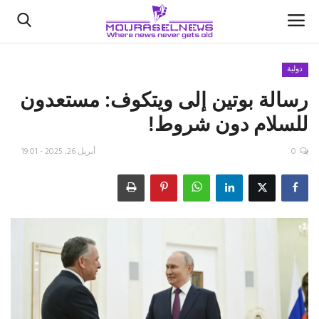
دولية
رسالة بوتين إلى ويتكوف: مستعدون
الأخبار
للسلام دون شروط!
كتّابنا
0
أبريل 26, 2025 - 19:01
السعودية
اقتصاد
علوم وتكنولوجيا
رياضة
فيديو