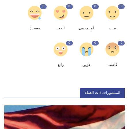
0
0
0
0
يحب
لم يعجبنى
الحب
مضحك
0
0
0
غاضب
حزين
رائع
المنشورات ذات الصلة