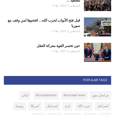
لتصعيد ...
أغسطس 7, 2026
0
قبل فتح الأبواب لحزب الله... افتحوها لمن وقف مع
سوريا
أغسطس 6, 2026
0
حين تخسر القوة معركة العقل
أغسطس 4, 2026
0
POPULAR TAGS
مراسل نيوز
Mourasel news
Mouraselnews
لبنان
اسرائيل
حزب الله
غزة
إسرائيل
امريكا
روسيا