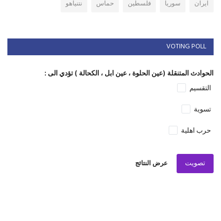
ايران
سوريا
فلسطين
حماس
نتنياهو
VOTING POLL
الحوادث المتنقلة (عين الحلوة ، عين ابل ، الكحالة ) تؤدي الى :
التقسيم
تسوية
حرب اهلية
تصويت
عرض النتائج